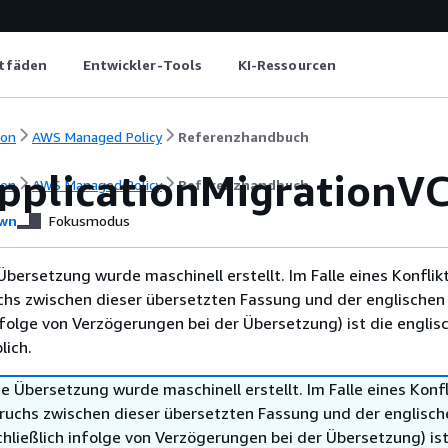
itfäden
Entwickler-Tools
KI-Ressourcen
ion
AWS Managed Policy
Referenzhandbuch
plicationMigrationVCe
ion
AWS Managed Policy
Referenzhandbuch
wn
Fokusmodus
Übersetzung wurde maschinell erstellt. Im Falle eines Konflik
chs zwischen dieser übersetzten Fassung und der englischen
infolge von Verzögerungen bei der Übersetzung) ist die englis
ich.
e Übersetzung wurde maschinell erstellt. Im Falle eines Konfl
ruchs zwischen dieser übersetzten Fassung und der englisch
hließlich infolge von Verzögerungen bei der Übersetzung) ist