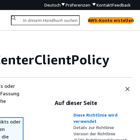
Deutsch
Präferenzen
Kontakt
Feedback
AWS-Konto erstellen
nterClientPolicy
ts oder
 Fassung
che
Auf dieser Seite
Diese Richtlinie wird
ikts oder
verwendet
Details zur Richtlinie
en
Version der Richtlinie
 die
JSON-Richtliniendokument