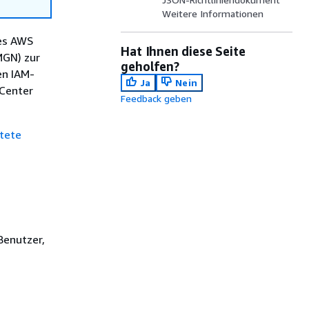
Weitere Informationen
des AWS
Hat Ihnen diese Seite
MGN) zur
geholfen?
en IAM-
Ja
Nein
VCenter
Feedback geben
tete
Benutzer,