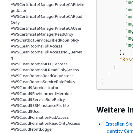
"m
AWSCertificateManagerPrivateCAPrivile
"m
gedUser
AWSCertificateManagerPrivateCARead
"m
Only
"m
AWSCertificateManagerPrivateCAUser
"m
AWSCertificateManagerReadOnly
"m
AWSChatbotServiceLinkedRolePolicy
"m
AWSCleanRoomsFullAccess
AWSCleanRoomsFullAccessNoQueryin
      ],

g
"Res
AWSCleanRoomsMLFullAccess
    }

AWSCleanRoomsMLReadOnlyAccess
  ]

AWSCleanRoomsReadOnlyAccess
}
AWSCleanRoomsServiceRolePolicy
AWSCloud9Administrator
AWSCloud9EnvironmentMember
AWSCloud9ServiceRolePolicy
AWSCloud9SSMInstanceProfile
Weitere I
AWSCloud9User
AWSCloudFormationFullAccess
AWSCloudFormationReadOnlyAccess
Erstellen Si
AWSCloudFrontLogger
Identity Cen