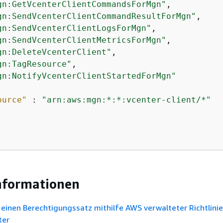
gn:GetVcenterClientCommandsForMgn"
,

gn:SendVcenterClientCommandResultForMgn"
,

gn:SendVcenterClientLogsForMgn"
,

gn:SendVcenterClientMetricsForMgn"
,

gn:DeleteVcenterClient"
,

gn:TagResource"
,

gn:NotifyVcenterClientStartedForMgn"
ource"
 : 
"arn:aws:mgn:*:*:vcenter-client/*"
nformationen
e einen Berechtigungssatz mithilfe AWS verwalteter Richtlini
ter