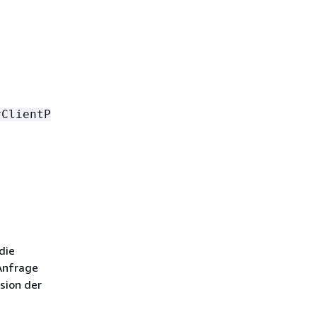
rClientP
die
 Anfrage
sion der