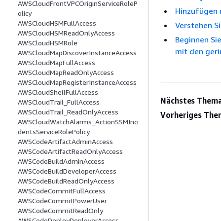
AWSCloudFrontVPCOriginServiceRoleP
Hinzufügen 
olicy
AWSCloudHSMFullAccess
Verstehen Si
AWSCloudHSMReadOnlyAccess
Beginnen Sie
AWSCloudHSMRole
mit den ger
AWSCloudMapDiscoverInstanceAccess
AWSCloudMapFullAccess
AWSCloudMapReadOnlyAccess
AWSCloudMapRegisterInstanceAccess
AWSCloudShellFullAccess
Nächstes Thema
AWSCloudTrail_FullAccess
AWSCloudTrail_ReadOnlyAccess
Vorheriges The
AWSCloudWatchAlarms_ActionSSMInci
dentsServiceRolePolicy
AWSCodeArtifactAdminAccess
AWSCodeArtifactReadOnlyAccess
AWSCodeBuildAdminAccess
AWSCodeBuildDeveloperAccess
AWSCodeBuildReadOnlyAccess
AWSCodeCommitFullAccess
AWSCodeCommitPowerUser
AWSCodeCommitReadOnly
AWSCodeDeployDeployerAccess