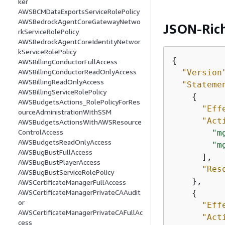
ker
AWSBCMDataExportsServiceRolePolicy
AWSBedrockAgentCoreGatewayNetwo
JSON-Ric
rkServiceRolePolicy
AWSBedrockAgentCoreIdentityNetwor
kServiceRolePolicy
{
AWSBillingConductorFullAccess
AWSBillingConductorReadOnlyAccess
"Version
AWSBillingReadOnlyAccess
"Stateme
AWSBillingServiceRolePolicy
{
AWSBudgetsActions_RolePolicyForRes
"Eff
ourceAdministrationWithSSM
"Act
AWSBudgetsActionsWithAWSResource
ControlAccess
"m
AWSBudgetsReadOnlyAccess
"m
AWSBugBustFullAccess
      ],

AWSBugBustPlayerAccess
"Res
AWSBugBustServiceRolePolicy
    },

AWSCertificateManagerFullAccess
AWSCertificateManagerPrivateCAAudit
{
or
"Eff
AWSCertificateManagerPrivateCAFullAc
"Act
cess