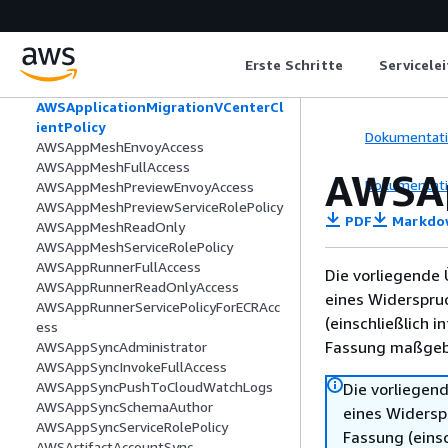
AWSApplicationMigrationServiceEc2Ins
tancePolicy
AWSApplicationMigrationServiceRolePo
Erste Schritte
Servicele
licy
AWSApplicationMigrationSSMAccess
AWSApplicationMigrationVCenterCl
ientPolicy
Dokumentat
AWSAppMeshEnvoyAccess
AWSAppMeshFullAccess
AWSAp
Dokumentat
AWSAppMeshPreviewEnvoyAccess
AWSAppMeshPreviewServiceRolePolicy
PDF
Markdo
AWSAppMeshReadOnly
AWSAppMeshServiceRolePolicy
AWSAppRunnerFullAccess
Die vorliegende 
AWSAppRunnerReadOnlyAccess
eines Widerspru
AWSAppRunnerServicePolicyForECRAcc
(einschließlich 
ess
Fassung maßgebl
AWSAppSyncAdministrator
AWSAppSyncInvokeFullAccess
AWSAppSyncPushToCloudWatchLogs
Die vorliegend
AWSAppSyncSchemaAuthor
eines Widersp
AWSAppSyncServiceRolePolicy
Fassung (einsc
AWSArtifactAccountSync