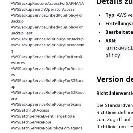
Details zu
AWSBackupRestoreAccessForSAPHANA
AWSBackupSearchOperatorAccess
Typ
: AWS ve
AWSBackupServiceLinkedRolePolicyFor
Backup
Erstellungs
AWSBackupServiceLinkedRolePolicyFor
Bearbeitete
BackupTest
AWSBackupServiceRolePolicyForBackup
ARN
:
AWSBackupServiceRolePolicyForIndexin
arn:aws:i
g
olicy
AWSBackupServiceRolePolicyForItemR
estores
AWSBackupServiceRolePolicyForRestor
es
Version de
AWSBackupServiceRolePolicyForS3Back
up
AWSBackupServiceRolePolicyForS3Rest
Richtlinienversi
ore
AWSBackupServiceRolePolicyForScans
Die Standardversi
AWSBatchFullAccess
Richtlinie defini
AWSBatchServiceEventTargetRole
zum Zugriff auf 
AWSBatchServiceRole
Richtlinie, um fe
AWSBatchServiceRolePolicyForSageMa