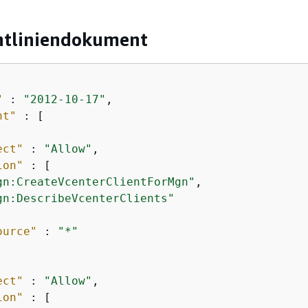
htliniendokument
"
 : 
"2012-10-17"
,

nt"
 : [

ect"
 : 
"Allow"
,

ion"
 : [

gn:CreateVcenterClientForMgn"
,

gn:DescribeVcenterClients"
ource"
 : 
"*"
ect"
 : 
"Allow"
,

ion"
 : [
