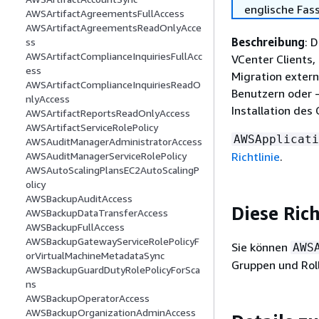
englische Fas
AWSArtifactAgreementsFullAccess
AWSArtifactAgreementsReadOnlyAcce
Beschreibung
: 
ss
AWSArtifactComplianceInquiriesFullAcc
VCenter Clients
ess
Migration extern
AWSArtifactComplianceInquiriesReadO
Benutzern oder 
nlyAccess
Installation des
AWSArtifactReportsReadOnlyAccess
AWSArtifactServiceRolePolicy
AWSApplicati
AWSAuditManagerAdministratorAccess
Richtlinie
.
AWSAuditManagerServiceRolePolicy
AWSAutoScalingPlansEC2AutoScalingP
olicy
AWSBackupAuditAccess
Diese Ric
AWSBackupDataTransferAccess
AWSBackupFullAccess
AWSBackupGatewayServiceRolePolicyF
Sie können
AWS
orVirtualMachineMetadataSync
Gruppen und Rol
AWSBackupGuardDutyRolePolicyForSca
ns
AWSBackupOperatorAccess
AWSBackupOrganizationAdminAccess