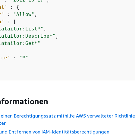
nt"
 : 
{
t"
 : 
"Allow"
,

n"
 : [

iatailor:List*"
,

iatailor:Describe*"
,

iatailor:Get*"
rce"
 : 
"*"
nformationen
e einen Berechtigungssatz mithilfe AWS verwalteter Richtlini
ter
und Entfernen von IAM-Identitätsberechtigungen