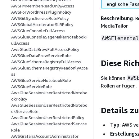
englische Fas
AWSFMMemberReadOnlyAccess
AWSForWordPressPluginPolicy
Beschreibung
: 
AWSGitSyncServiceRolePolicy
AWSGlobalAcceleratorSLRPolicy
MediaTailor
AWSGlueConsoleFullAccess
AWSGlueConsoleSageMakerNotebookF
AWSElemental
ullAccess
AwsGlueDataBrewFullAccessPolicy
AWSGlueDataBrewServiceRole
Diese Ric
AWSGlueSchemaRegistryFullAccess
AWSGlueSchemaRegistryReadonlyAcce
ss
Sie können
AWS
AWSGlueServiceNotebookRole
Rollen anfügen.
AWSGlueServiceRole
AwsGlueSessionUserRestrictedNotebo
okPolicy
AwsGlueSessionUserRestrictedNotebo
Details zu
okServiceRole
AwsGlueSessionUserRestrictedPolicy
AwsGlueSessionUserRestrictedService
Typ
: AWS ve
Role
Erstellungs
AWSGrafanaAccountAdministrator