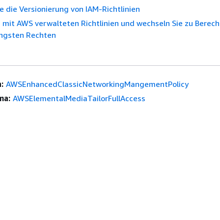
e die Versionierung von IAM-Richtlinien
 mit AWS verwalteten Richtlinien und wechseln Sie zu Berec
ingsten Rechten
:
AWSEnhancedClassicNetworkingMangementPolicy
ma:
AWSElementalMediaTailorFullAccess