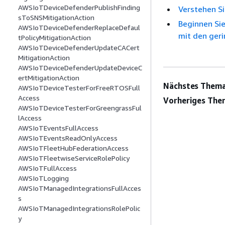
AWSIoTDeviceDefenderPublishFinding
Verstehen Si
sToSNSMitigationAction
Beginnen Sie
AWSIoTDeviceDefenderReplaceDefaul
mit den ger
tPolicyMitigationAction
AWSIoTDeviceDefenderUpdateCACert
MitigationAction
AWSIoTDeviceDefenderUpdateDeviceC
ertMitigationAction
Nächstes Thema
AWSIoTDeviceTesterForFreeRTOSFull
Access
Vorheriges The
AWSIoTDeviceTesterForGreengrassFul
lAccess
AWSIoTEventsFullAccess
AWSIoTEventsReadOnlyAccess
AWSIoTFleetHubFederationAccess
AWSIoTFleetwiseServiceRolePolicy
AWSIoTFullAccess
AWSIoTLogging
AWSIoTManagedIntegrationsFullAcces
s
AWSIoTManagedIntegrationsRolePolic
y