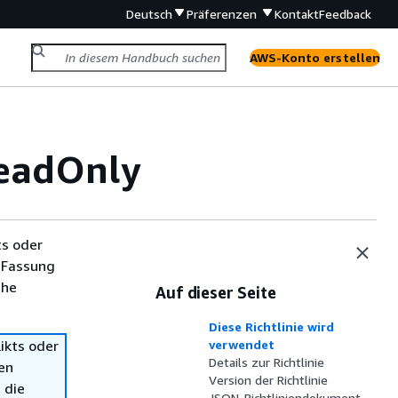
Deutsch
Präferenzen
Kontakt
Feedback
AWS-Konto erstellen
eadOnly
ts oder
 Fassung
che
Auf dieser Seite
Diese Richtlinie wird
ikts oder
verwendet
Details zur Richtlinie
en
Version der Richtlinie
 die
JSON-Richtliniendokument