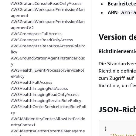
Bearbeitete
AWSGrafanaConsoleReadOnlyAccess
AWSGrafanaWorkspacePermissionMan
ARN
:
arn:
agement
AWSGrafanaWorkspacePermissionMan
agementV2
AWSGreengrassFullAccess
Version de
AWSGreengrassReadOnlyAccess
AWSGreengrassResourceAccessRolePo
Richtlinienversi
licy
AWSGroundStationAgentInstancePolic
Die Standardversi
y
AWSHealth_EventProcessorServiceRol
Richtlinie defini
ePolicy
zum Zugriff auf 
AWSHealthFullAccess
Richtlinie, um fe
AWSHealthImagingFullAccess
AWSHealthImagingReadOnlyAccess
AWSHealthImagingServiceRolePolicy
AWSHealthOmicsServiceLinkedRolePoli
JSON-Ric
cy
AWSIAMIdentityCenterAllowListForIde
ntityContext
{
AWSIdentityCenterExternalManageme
"Version