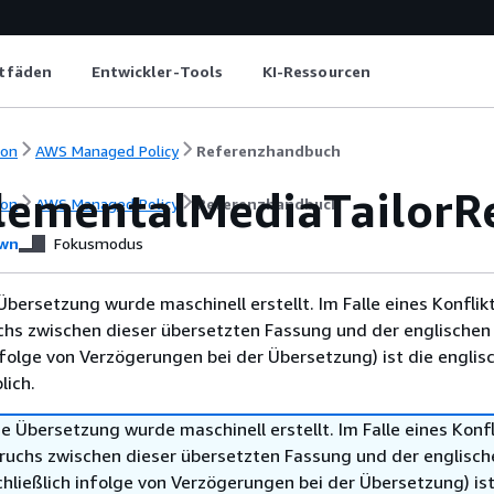
itfäden
Entwickler-Tools
KI-Ressourcen
ion
AWS Managed Policy
Referenzhandbuch
ementalMediaTailorR
ion
AWS Managed Policy
Referenzhandbuch
wn
Fokusmodus
Übersetzung wurde maschinell erstellt. Im Falle eines Konflik
chs zwischen dieser übersetzten Fassung und der englischen
infolge von Verzögerungen bei der Übersetzung) ist die englis
ich.
e Übersetzung wurde maschinell erstellt. Im Falle eines Konfl
ruchs zwischen dieser übersetzten Fassung und der englisch
hließlich infolge von Verzögerungen bei der Übersetzung) ist