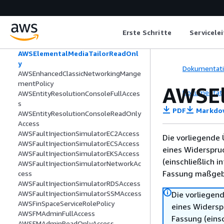
AWSElementalMediaPackageV2ReadO
nly
AWSElementalMediaStoreFullAccess
Erste Schritte
Servicele
AWSElementalMediaStoreReadOnly
AWSElementalMediaTailorFullAccess
AWSElementalMediaTailorReadOnl
y
Dokumentat
AWSEnhancedClassicNetworkingMange
mentPolicy
AWSEl
Dokumentat
AWSEntityResolutionConsoleFullAcces
s
PDF
Markdo
AWSEntityResolutionConsoleReadOnly
Access
AWSFaultInjectionSimulatorEC2Access
Die vorliegende 
AWSFaultInjectionSimulatorECSAccess
eines Widerspru
AWSFaultInjectionSimulatorEKSAccess
(einschließlich 
AWSFaultInjectionSimulatorNetworkAc
Fassung maßgebl
cess
AWSFaultInjectionSimulatorRDSAccess
AWSFaultInjectionSimulatorSSMAccess
Die vorliegend
AWSFinSpaceServiceRolePolicy
eines Widersp
AWSFMAdminFullAccess
Fassung (einsc
AWSFMAdminReadOnlyAccess