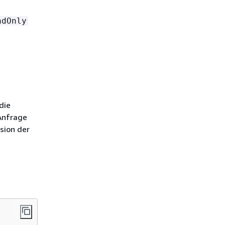
adOnly
die
 Anfrage
sion der