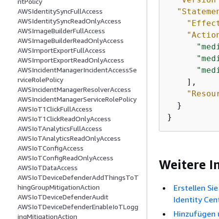
ntPolicy
"Stateme
AWSIdentitySyncFullAccess
AWSIdentitySyncReadOnlyAccess
"Effec
AWSImageBuilderFullAccess
"Actio
AWSImageBuilderReadOnlyAccess
"med
AWSImportExportFullAccess
"med
AWSImportExportReadOnlyAccess
"med
AWSIncidentManagerIncidentAccessSe
rviceRolePolicy
    ],

AWSIncidentManagerResolverAccess
"Resou
AWSIncidentManagerServiceRolePolicy
  }

AWSIoT1ClickFullAccess
}
AWSIoT1ClickReadOnlyAccess
AWSIoTAnalyticsFullAccess
AWSIoTAnalyticsReadOnlyAccess
AWSIoTConfigAccess
AWSIoTConfigReadOnlyAccess
Weitere I
AWSIoTDataAccess
AWSIoTDeviceDefenderAddThingsToT
Erstellen Si
hingGroupMitigationAction
AWSIoTDeviceDefenderAudit
Identity Cen
AWSIoTDeviceDefenderEnableIoTLogg
Hinzufügen 
ingMitigationAction