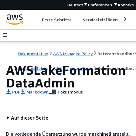
Deutsch
Präferenzen
Kontakt
F
Erste Schritte
Serviceleitfäden
Ent
Dokumentation
AWS Managed Policy
Referenzhandbuc
AWSLakeFormation
Dokumentation
AWS Managed Policy
Referenzhandbuc
DataAdmin
PDF
Markdown
Fokusmodus
Auf dieser Seite
Die vorliegende Übersetzung wurde maschinell erstellt.