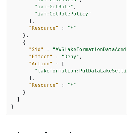
"iam:GetRole"
,

"iam:GetRolePolicy"
      ],

"Resource"
 : 
"*"
    },

{
"Sid"
 : 
"AWSLakeFormationDataAdminD
"Effect"
 : 
"Deny"
,

"Action"
 : [

"lakeformation:PutDataLakeSetting
      ],

"Resource"
 : 
"*"
    }

  ]

}