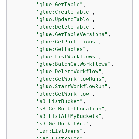
"glue:GetTable"
,

"glue:CreateTable"
,

"glue:UpdateTable"
,

"glue:DeleteTable"
,

"glue:GetTableVersions"
,

"glue:GetPartitions"
,

"glue:GetTables"
,

"glue:ListWorkflows"
,

"glue:BatchGetWorkflows"
,

"glue:DeleteWorkflow"
,

"glue:GetWorkflowRuns"
,

"glue:StartWorkflowRun"
,

"glue:GetWorkflow"
,

"s3:ListBucket"
,

"s3:GetBucketLocation"
,

"s3:ListAllMyBuckets"
,

"s3:GetBucketAcl"
,

"iam:ListUsers"
,

"iam:ListRoles"
,
