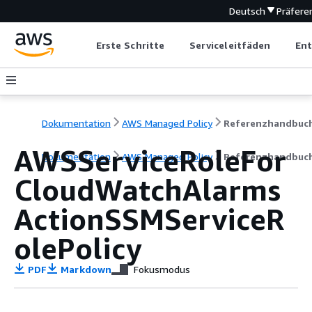
Deutsch
Präfer
Erste Schritte
Serviceleitfäden
Ent
Dokumentation
AWS Managed Policy
Referenzhandbuc
AWSServiceRoleFor
Dokumentation
AWS Managed Policy
Referenzhandbuc
CloudWatchAlarms
ActionSSMServiceR
olePolicy
PDF
Markdown
Fokusmodus