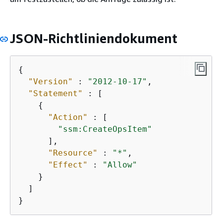
JSON-Richtliniendokument
{
"Version"
 : 
"2012-10-17"
,

"Statement"
 : [

{
"Action"
 : [

"ssm:CreateOpsItem"
      ],

"Resource"
 : 
"*"
,

"Effect"
 : 
"Allow"
    }

  ]

}