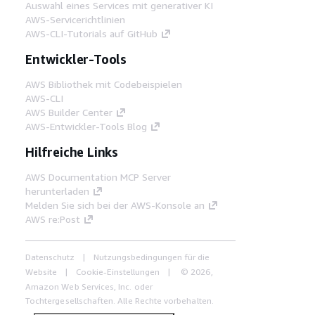
Auswahl eines Services mit generativer KI
AWS-Servicerichtlinien
AWS-CLI-Tutorials auf GitHub
Entwickler-Tools
AWS Bibliothek mit Codebeispielen
AWS-CLI
AWS Builder Center
AWS-Entwickler-Tools Blog
Hilfreiche Links
AWS Documentation MCP Server
herunterladen
Melden Sie sich bei der AWS-Konsole an
AWS re:Post
Datenschutz
Nutzungsbedingungen für die
Website
Cookie-Einstellungen
© 2026,
Amazon Web Services, Inc. oder
Tochtergesellschaften. Alle Rechte vorbehalten.