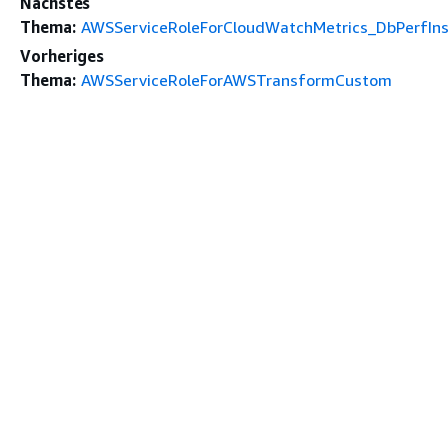
Nächstes
Thema:
AWSServiceRoleForCloudWatchMetrics_DbPerfInsi
Vorheriges
Thema:
AWSServiceRoleForAWSTransformCustom