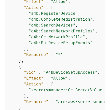
"Effect"
 : 
"Allow"
,

"Action"
 : [

"a4b:RegisterDevice"
,

"a4b:CompleteRegistration"
,

"a4b:SearchDevices"
,

"a4b:SearchNetworkProfiles"
,

"a4b:GetNetworkProfile"
,

"a4b:PutDeviceSetupEvents"
      ],

"Resource"
 : 
"*"
    },

{
"Sid"
 : 
"A4bDeviceSetupAccess"
,

"Effect"
 : 
"Allow"
,

"Action"
 : [

"secretsmanager:GetSecretValue"
      ],

"Resource"
 : 
"arn:aws:secretsmanage
    }
