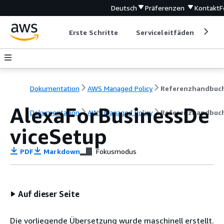
Deutsch
Präferenzen
Kontakt
F
Erste Schritte
Serviceleitfäden
Ent
Dokumentation
AWS Managed Policy
Referenzhandbuc
AlexaForBusinessDe
Dokumentation
AWS Managed Policy
Referenzhandbuc
viceSetup
PDF
Markdown
Fokusmodus
Auf dieser Seite
Die vorliegende Übersetzung wurde maschinell erstellt.