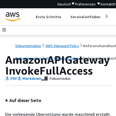
Deutsch
Präferenzen
Kontakt
F
Erste Schritte
Serviceleitfäden
Ent
Dokumentation
AWS Managed Policy
Referenzhandbuc
AmazonAPIGateway
Dokumentation
AWS Managed Policy
Referenzhandbuc
InvokeFullAccess
PDF
Markdown
Fokusmodus
Auf dieser Seite
Die vorliegende Übersetzung wurde maschinell erstellt.