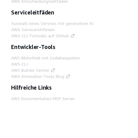
AWS-Entscheidungsleitfäden
Serviceleitfäden
Auswahl eines Services mit generativer KI
AWS-Servicerichtlinien
AWS-CLI-Tutorials auf GitHub
Entwickler-Tools
AWS Bibliothek mit Codebeispielen
AWS-CLI
AWS Builder Center
AWS-Entwickler-Tools Blog
Hilfreiche Links
AWS Documentation MCP Server
herunterladen
Melden Sie sich bei der AWS-Konsole an
AWS re:Post
Datenschutz
Nutzungsbedingungen für die