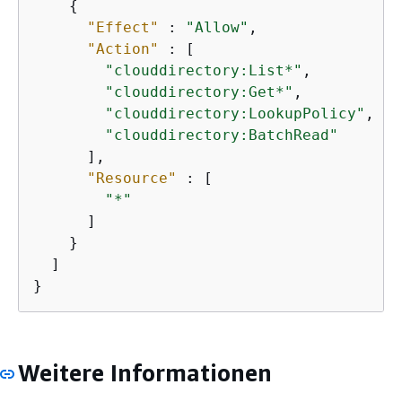
{
"Effect"
 : 
"Allow"
,

"Action"
 : [

"clouddirectory:List*"
,

"clouddirectory:Get*"
,

"clouddirectory:LookupPolicy"
,

"clouddirectory:BatchRead"
      ],

"Resource"
 : [

"*"
      ]

    }

  ]

}
Weitere Informationen