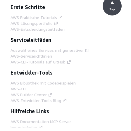
Erste Schritte
Top
AWS Praktische Tutorials
AWS-Lösungsportfolio
AWS-Entscheidungsleitfäden
Serviceleitfäden
Auswahl eines Services mit generativer KI
AWS-Servicerichtlinien
AWS-CLI-Tutorials auf GitHub
Entwickler-Tools
AWS Bibliothek mit Codebeispielen
AWS-CLI
AWS Builder Center
AWS-Entwickler-Tools Blog
Hilfreiche Links
AWS Documentation MCP Server
herunterladen