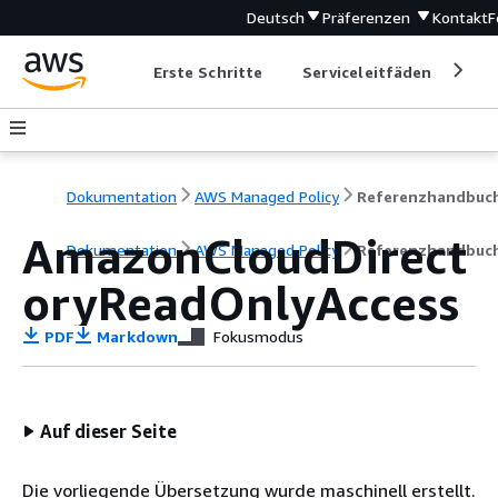
Deutsch
Präferenzen
Kontakt
F
Erste Schritte
Serviceleitfäden
Ent
Dokumentation
AWS Managed Policy
Referenzhandbuc
AmazonCloudDirect
Dokumentation
AWS Managed Policy
Referenzhandbuc
oryReadOnlyAccess
PDF
Markdown
Fokusmodus
Auf dieser Seite
Die vorliegende Übersetzung wurde maschinell erstellt.