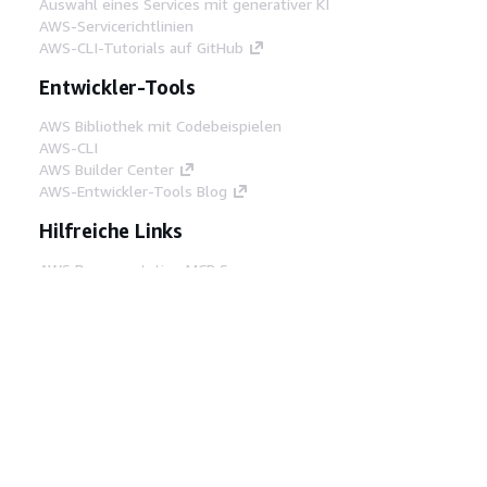
Auswahl eines Services mit generativer KI
AWS-Servicerichtlinien
AWS-CLI-Tutorials auf GitHub
Entwickler-Tools
AWS Bibliothek mit Codebeispielen
AWS-CLI
AWS Builder Center
AWS-Entwickler-Tools Blog
Hilfreiche Links
AWS Documentation MCP Server
herunterladen
Melden Sie sich bei der AWS-Konsole an
AWS re:Post
Datenschutz
Nutzungsbedingungen für die
Website
Cookie-Einstellungen
© 2026,
Amazon Web Services, Inc. oder
Tochtergesellschaften. Alle Rechte vorbehalten.