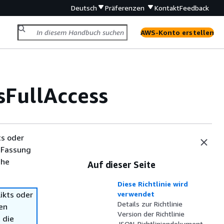
Deutsch
Präferenzen
Kontakt
Feedback
AWS-Konto erstellen
FullAccess
ts oder
 Fassung
che
Auf dieser Seite
Diese Richtlinie wird
ikts oder
verwendet
Details zur Richtlinie
en
Version der Richtlinie
 die
JSON-Richtliniendokument