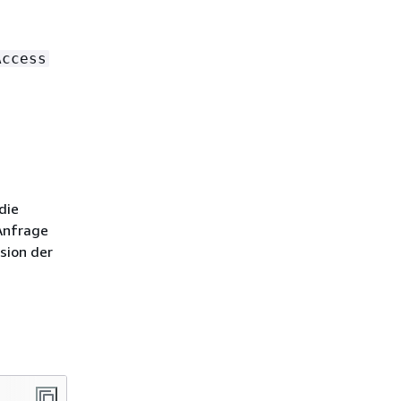
Access
die
 Anfrage
sion der