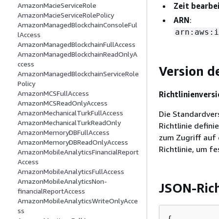
Zeit bearbei
AmazonMacieServiceRole
AmazonMacieServiceRolePolicy
ARN
:
AmazonManagedBlockchainConsoleFul
arn:aws:i
lAccess
AmazonManagedBlockchainFullAccess
AmazonManagedBlockchainReadOnlyA
ccess
Version de
AmazonManagedBlockchainServiceRole
Policy
AmazonMCSFullAccess
Richtlinienversi
AmazonMCSReadOnlyAccess
AmazonMechanicalTurkFullAccess
Die Standardversi
AmazonMechanicalTurkReadOnly
Richtlinie defini
AmazonMemoryDBFullAccess
zum Zugriff auf 
AmazonMemoryDBReadOnlyAccess
Richtlinie, um fe
AmazonMobileAnalyticsFinancialReport
Access
AmazonMobileAnalyticsFullAccess
AmazonMobileAnalyticsNon-
JSON-Ric
financialReportAccess
AmazonMobileAnalyticsWriteOnlyAcce
ss
{