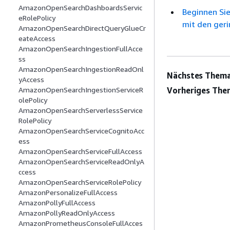
AmazonOpenSearchDashboardsServic
Beginnen Sie
eRolePolicy
mit den ger
AmazonOpenSearchDirectQueryGlueCr
eateAccess
AmazonOpenSearchIngestionFullAcce
ss
AmazonOpenSearchIngestionReadOnl
Nächstes Thema
yAccess
Vorheriges The
AmazonOpenSearchIngestionServiceR
olePolicy
AmazonOpenSearchServerlessService
RolePolicy
AmazonOpenSearchServiceCognitoAcc
ess
AmazonOpenSearchServiceFullAccess
AmazonOpenSearchServiceReadOnlyA
ccess
AmazonOpenSearchServiceRolePolicy
AmazonPersonalizeFullAccess
AmazonPollyFullAccess
AmazonPollyReadOnlyAccess
AmazonPrometheusConsoleFullAcces