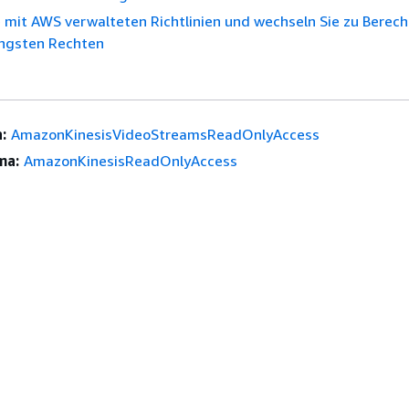
 mit AWS verwalteten Richtlinien und wechseln Sie zu Berec
ingsten Rechten
:
AmazonKinesisVideoStreamsReadOnlyAccess
ma:
AmazonKinesisReadOnlyAccess