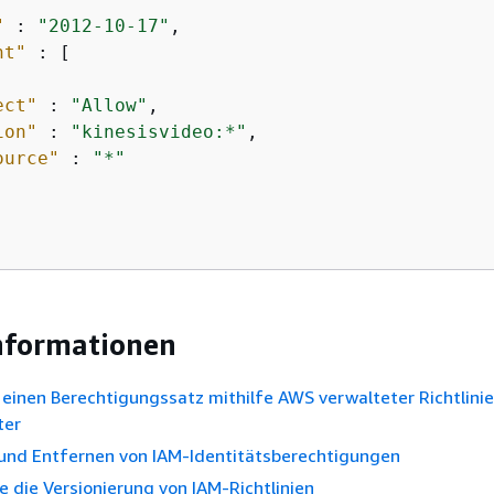
"
 : 
"2012-10-17"
,

nt"
 : [

ect"
 : 
"Allow"
,

ion"
 : 
"kinesisvideo:*"
,

ource"
 : 
"*"
nformationen
e einen Berechtigungssatz mithilfe AWS verwalteter Richtlini
ter
und Entfernen von IAM-Identitätsberechtigungen
e die Versionierung von IAM-Richtlinien