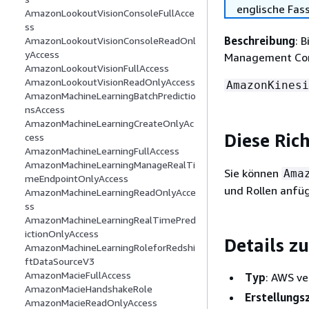
englische Fas
AmazonLookoutVisionConsoleFullAcce
ss
Beschreibung
: 
AmazonLookoutVisionConsoleReadOnl
yAccess
Management Con
AmazonLookoutVisionFullAccess
AmazonLookoutVisionReadOnlyAccess
AmazonKinesi
AmazonMachineLearningBatchPredictio
nsAccess
AmazonMachineLearningCreateOnlyAc
Diese Ric
cess
AmazonMachineLearningFullAccess
AmazonMachineLearningManageRealTi
Sie können
Ama
meEndpointOnlyAccess
und Rollen anfü
AmazonMachineLearningReadOnlyAcce
ss
AmazonMachineLearningRealTimePred
ictionOnlyAccess
Details zu
AmazonMachineLearningRoleforRedshi
ftDataSourceV3
AmazonMacieFullAccess
Typ
: AWS ve
AmazonMacieHandshakeRole
Erstellungs
AmazonMacieReadOnlyAccess