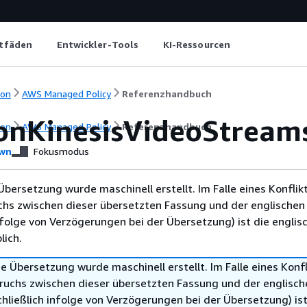
itfäden
Entwickler-Tools
KI-Ressourcen
ion
AWS Managed Policy
Referenzhandbuch
nKinesisVideoStreams
ion
AWS Managed Policy
Referenzhandbuch
wn
Fokusmodus
Übersetzung wurde maschinell erstellt. Im Falle eines Konflik
chs zwischen dieser übersetzten Fassung und der englischen
infolge von Verzögerungen bei der Übersetzung) ist die englis
ich.
e Übersetzung wurde maschinell erstellt. Im Falle eines Konfl
ruchs zwischen dieser übersetzten Fassung und der englisch
hließlich infolge von Verzögerungen bei der Übersetzung) ist