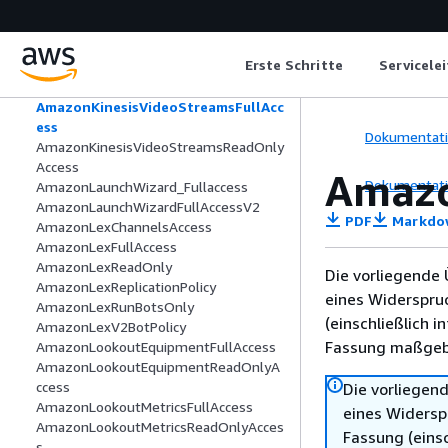
AmazonKinesisFirehoseFullAccess
AmazonKinesisFirehoseReadOnlyAcces
s
Erste Schritte
Servicele
AmazonKinesisFullAccess
AmazonKinesisReadOnlyAccess
AmazonKinesisVideoStreamsFullAcc
ess
Dokumentat
AmazonKinesisVideoStreamsReadOnly
Access
Amazo
Dokumentat
AmazonLaunchWizard_Fullaccess
AmazonLaunchWizardFullAccessV2
PDF
Markdo
AmazonLexChannelsAccess
AmazonLexFullAccess
AmazonLexReadOnly
Die vorliegende 
AmazonLexReplicationPolicy
eines Widerspru
AmazonLexRunBotsOnly
(einschließlich 
AmazonLexV2BotPolicy
Fassung maßgebl
AmazonLookoutEquipmentFullAccess
AmazonLookoutEquipmentReadOnlyA
ccess
Die vorliegend
AmazonLookoutMetricsFullAccess
eines Widersp
AmazonLookoutMetricsReadOnlyAcces
Fassung (einsc
s