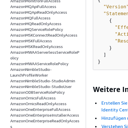
AmazonMonitronFullAccess
"Version
AmazonMQApiFullAccess
AmazonMQApiReadOnlyAccess
"Stateme
AmazonMQFullAccess
{
AmazonMQReadOnlyAccess
"Eff
AmazonMQServiceRolePolicy
"Act
AmazonMSKConnectReadOnlyAccess
"Res
AmazonMSKFullAccess
AmazonMSKReadOnlyAccess
    }

AmazonMWAAServerlessServiceRoleP
  ]

olicy
}
AmazonMWAAServiceRolePolicy
AmazonNimbleStudio-
LaunchProfileWorker
AmazonNimbleStudio-StudioAdmin
AmazonNimbleStudio-StudioUser
Weitere I
AmazonODBServiceRolePolicy
AmazonOmicsFullAccess
Erstellen Si
AmazonOmicsReadOnlyAccess
Identity Cen
AmazonOneEnterpriseFullAccess
AmazonOneEnterpriseInstallerAccess
Hinzufügen 
AmazonOneEnterpriseReadOnlyAcces
Verstehen Si
s