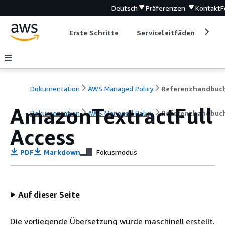
Deutsch
Präferenzen
Kontakt
F
Erste Schritte
Serviceleitfäden
Ent
Dokumentation
AWS Managed Policy
Referenzhandbuc
AmazonTextractFull
Dokumentation
AWS Managed Policy
Referenzhandbuc
Access
PDF
Markdown
Fokusmodus
Auf dieser Seite
Die vorliegende Übersetzung wurde maschinell erstellt.