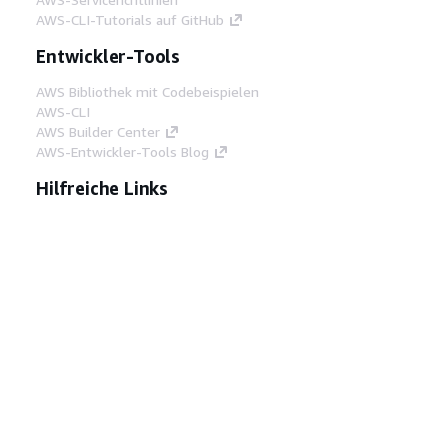
AWS-CLI-Tutorials auf GitHub
Entwickler-Tools
AWS Bibliothek mit Codebeispielen
AWS-CLI
AWS Builder Center
AWS-Entwickler-Tools Blog
Hilfreiche Links
AWS Documentation MCP Server
herunterladen
Melden Sie sich bei der AWS-Konsole an
AWS re:Post
Datenschutz
Nutzungsbedingungen für die
Website
Cookie-Einstellungen
© 2026,
Amazon Web Services, Inc. oder
Tochtergesellschaften. Alle Rechte vorbehalten.
Deutsch