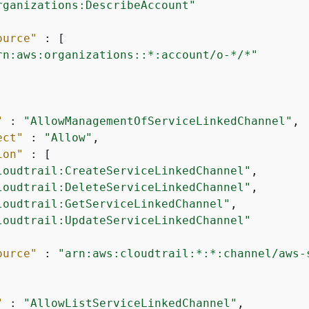
rganizations:DescribeAccount"
ource"
 : [

rn:aws:organizations::*:account/o-*/*"
"
 : 
"AllowManagementOfServiceLinkedChannel"
,

ect"
 : 
"Allow"
,

ion"
 : [

loudtrail:CreateServiceLinkedChannel"
,

loudtrail:DeleteServiceLinkedChannel"
,

loudtrail:GetServiceLinkedChannel"
,

loudtrail:UpdateServiceLinkedChannel"
ource"
 : 
"arn:aws:cloudtrail:*:*:channel/aws-
"
 : 
"AllowListServiceLinkedChannel"
,
