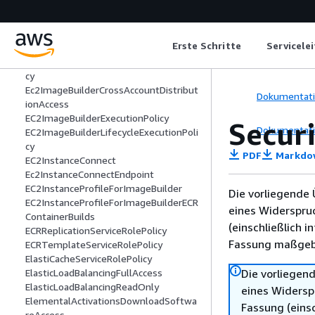
EC2ApplicationStatusChecksServiceRol
ePolicy
EC2FastLaunchFullAccess
Erste Schritte
Servicele
EC2FastLaunchServiceRolePolicy
EC2FleetTimeShiftableServiceRolePoli
cy
Ec2ImageBuilderCrossAccountDistribut
Dokumentat
ionAccess
EC2ImageBuilderExecutionPolicy
Secur
Dokumentat
EC2ImageBuilderLifecycleExecutionPoli
cy
PDF
Markdo
EC2InstanceConnect
Ec2InstanceConnectEndpoint
EC2InstanceProfileForImageBuilder
Die vorliegende 
EC2InstanceProfileForImageBuilderECR
eines Widerspru
ContainerBuilds
(einschließlich 
ECRReplicationServiceRolePolicy
Fassung maßgebl
ECRTemplateServiceRolePolicy
ElastiCacheServiceRolePolicy
Die vorliegend
ElasticLoadBalancingFullAccess
ElasticLoadBalancingReadOnly
eines Widersp
ElementalActivationsDownloadSoftwa
Fassung (einsc
reAccess