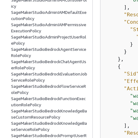
icy
      ],

SageMakerStudioAdminIAMDefaultExe
"Res
cutionPolicy
"Con
SageMakerStudioAdminIAMPermissive
"S
ExecutionPolicy
SageMakerStudioAdminProjectUserRol
ePolicy
        }

SageMakerStudioBedrockAgentService
      }

RolePolicy
    },

SageMakerStudioBedrockChatAgentUs
{
erRolePolicy
"Sid
SageMakerStudioBedrockEvaluationJob
ServiceRolePolicy
"Eff
SageMakerStudioBedrockFlowServiceR
"Act
olePolicy
"w
SageMakerStudioBedrockFunctionExec
"w
utionRolePolicy
"w
SageMakerStudioBedrockKnowledgeBa
seCustomResourcePolicy
"w
SageMakerStudioBedrockKnowledgeBa
      ],

seServiceRolePolicy
"Res
SageMakerStudioBedrockPromptUserR