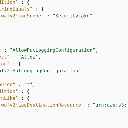
dition"
 : 
{
tringEquals"
 : 
{
"wafv2:LogScope"
 : 
"SecurityLake"
"
 : 
"AllowPutLoggingConfiguration"
,

ect"
 : 
"Allow"
,

ion"
 : [

afv2:PutLoggingConfiguration"
ource"
 : 
"*"
,

dition"
 : 
{
rnLike"
 : 
{
"wafv2:LogDestinationResource"
 : 
"arn:aws:s3: