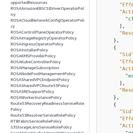
upportedResources
"Eff
ROSAAmazonEBSCSIDriverOperatorPol
"Act
icy
"c
ROSACloudNetworkConfigOperatorPoli
      ],

cy
ROSAControlPlaneOperatorPolicy
"Res
ROSAImageRegistryOperatorPolicy
    },

ROSAIngressOperatorPolicy
{
ROSAInstallerPolicy
"Sid
ROSAKMSProviderPolicy
"Eff
ROSAKubeControllerPolicy
ROSAManageSubscription
"Act
ROSANodePoolManagementPolicy
"e
ROSASharedVPCEndpointPolicy
      ],

ROSASharedVPCRoute53Policy
"Res
ROSASRESupportPolicy
    },

ROSAWorkerInstancePolicy
Route53RecoveryReadinessServiceRole
{
Policy
"Sid
Route53ResolverServiceRolePolicy
"Eff
RTBFabricServiceRolePolicy
"Act
S3StorageLensServiceRolePolicy
"o
SageMakerStudioAdminIAMConsolePol