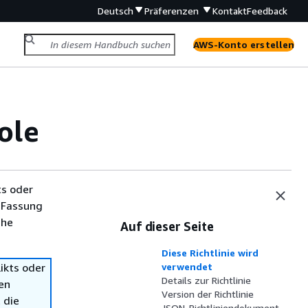
Deutsch
Präferenzen
Kontakt
Feedback
AWS-Konto erstellen
ole
ts oder
 Fassung
che
Auf dieser Seite
Diese Richtlinie wird
ikts oder
verwendet
Details zur Richtlinie
en
Version der Richtlinie
 die
JSON-Richtliniendokument