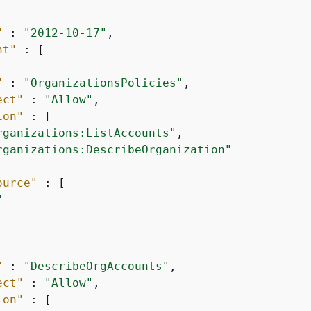
"
 : 
"2012-10-17"
,

nt"
 : [

"
 : 
"OrganizationsPolicies"
,

ect"
 : 
"Allow"
,

ion"
 : [

rganizations:ListAccounts"
,

rganizations:DescribeOrganization"
ource"
 : [

"
"
 : 
"DescribeOrgAccounts"
,

ect"
 : 
"Allow"
,

ion"
 : [
