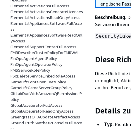
englische Fas
ElementalActivationsFullAccess
ElementalActivationsGenerateLicenses
Beschreibung
: 
ElementalActivationsReadOnlyAccess
ElementalAppliancesSoftwareFullAcce
Service in Ihrem
ss
ElementalAppliancesSoftwareReadOnl
SecurityLake
yAccess
ElementalSupportCenterFullAccess
EMRDescribeClusterPolicyForEMRWAL
Diese Ric
FinOpsAgentAgentPolicy
FinOpsAgentOperatorPolicy
FMSServiceRolePolicy
Diese Richtlinie
FSxDeleteServiceLinkedRoleAccess
ermöglicht, Akti
GameLiftContainerFleetPolicy
an Ihre Benutzer
GameLiftGameServerGroupPolicy
GitLabDuoWithAmazonQPermissionsP
olicy
GlobalAcceleratorFullAccess
Details zu
GlobalAcceleratorReadOnlyAccess
GreengrassOTAUpdateArtifactAccess
GroundTruthSyntheticConsoleFullAcce
Typ
: Richtl
ss