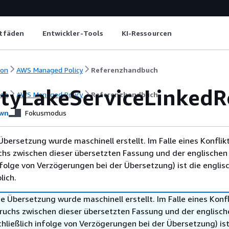
itfäden
Entwickler-Tools
KI-Ressourcen
ion
AWS Managed Policy
Referenzhandbuch
ityLakeServiceLinkedR
ion
AWS Managed Policy
Referenzhandbuch
wn
Fokusmodus
Übersetzung wurde maschinell erstellt. Im Falle eines Konflik
chs zwischen dieser übersetzten Fassung und der englischen
infolge von Verzögerungen bei der Übersetzung) ist die englis
ich.
e Übersetzung wurde maschinell erstellt. Im Falle eines Konfl
ruchs zwischen dieser übersetzten Fassung und der englisch
hließlich infolge von Verzögerungen bei der Übersetzung) ist