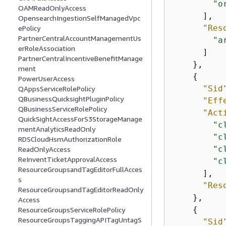
"o
OAMReadOnlyAccess
      ],

OpensearchIngestionSelfManagedVpc
"Res
ePolicy
PartnerCentralAccountManagementUs
"a
erRoleAssociation
      ]

PartnerCentralIncentiveBenefitManage
    },

ment
{
PowerUserAccess
"Sid
QAppsServiceRolePolicy
QBusinessQuicksightPluginPolicy
"Eff
QBusinessServiceRolePolicy
"Act
QuickSightAccessForS3StorageManage
"c
mentAnalyticsReadOnly
"c
RDSCloudHsmAuthorizationRole
"c
ReadOnlyAccess
ReInventTicketApprovalAccess
"c
ResourceGroupsandTagEditorFullAcces
      ],

s
"Res
ResourceGroupsandTagEditorReadOnly
    },

Access
{
ResourceGroupsServiceRolePolicy
ResourceGroupsTaggingAPITagUntagS
"Sid