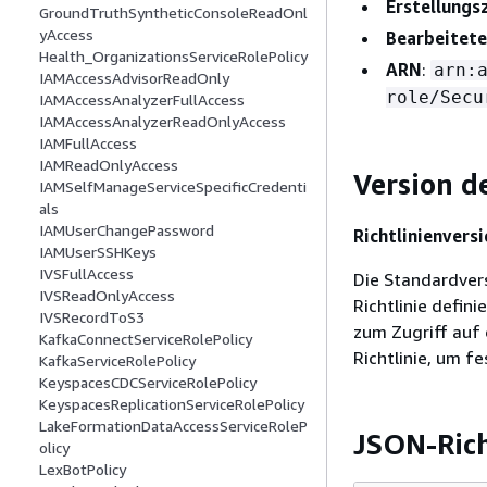
Erstellungs
GroundTruthSyntheticConsoleReadOnl
yAccess
Bearbeitete
Health_OrganizationsServiceRolePolicy
ARN
:
arn:
IAMAccessAdvisorReadOnly
role/Secu
IAMAccessAnalyzerFullAccess
IAMAccessAnalyzerReadOnlyAccess
IAMFullAccess
IAMReadOnlyAccess
Version de
IAMSelfManageServiceSpecificCredenti
als
IAMUserChangePassword
Richtlinienversi
IAMUserSSHKeys
IVSFullAccess
Die Standardversi
IVSReadOnlyAccess
Richtlinie defini
IVSRecordToS3
zum Zugriff auf 
KafkaConnectServiceRolePolicy
Richtlinie, um fe
KafkaServiceRolePolicy
KeyspacesCDCServiceRolePolicy
KeyspacesReplicationServiceRolePolicy
LakeFormationDataAccessServiceRoleP
JSON-Ric
olicy
LexBotPolicy