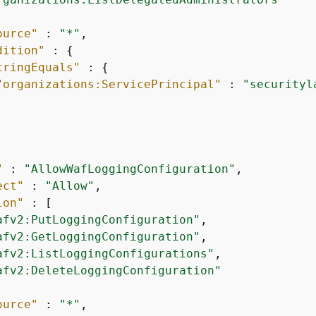
ource"
 : 
"*"
,

dition"
 : 
{
tringEquals"
 : 
{
"organizations:ServicePrincipal"
 : 
"securityl
"
 : 
"AllowWafLoggingConfiguration"
,

ect"
 : 
"Allow"
,

ion"
 : [

afv2:PutLoggingConfiguration"
,

afv2:GetLoggingConfiguration"
,

afv2:ListLoggingConfigurations"
,

afv2:DeleteLoggingConfiguration"
ource"
 : 
"*"
,
