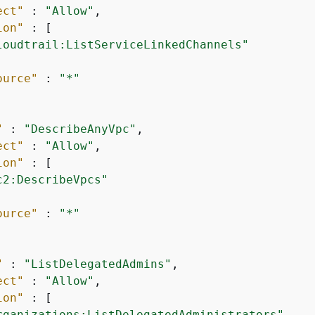
ect"
 : 
"Allow"
,

ion"
 : [

loudtrail:ListServiceLinkedChannels"
ource"
 : 
"*"
"
 : 
"DescribeAnyVpc"
,

ect"
 : 
"Allow"
,

ion"
 : [

c2:DescribeVpcs"
ource"
 : 
"*"
"
 : 
"ListDelegatedAdmins"
,

ect"
 : 
"Allow"
,

ion"
 : [

rganizations:ListDelegatedAdministrators"