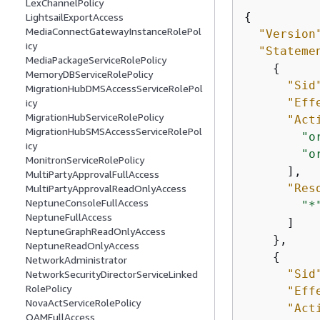
LexChannelPolicy
{
LightsailExportAccess
MediaConnectGatewayInstanceRolePol
"Version
icy
"Stateme
MediaPackageServiceRolePolicy
{
MemoryDBServiceRolePolicy
"Sid
MigrationHubDMSAccessServiceRolePol
"Eff
icy
MigrationHubServiceRolePolicy
"Act
MigrationHubSMSAccessServiceRolePol
"o
icy
"o
MonitronServiceRolePolicy
      ],

MultiPartyApprovalFullAccess
"Res
MultiPartyApprovalReadOnlyAccess
NeptuneConsoleFullAccess
"*
NeptuneFullAccess
      ]

NeptuneGraphReadOnlyAccess
    },

NeptuneReadOnlyAccess
{
NetworkAdministrator
"Sid
NetworkSecurityDirectorServiceLinked
RolePolicy
"Eff
NovaActServiceRolePolicy
"Act
OAMFullAccess