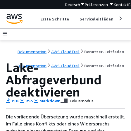
Deutsch
Präferenzen
Kontakt
F
Erste Schritte
Serviceleitfäden
Ent
Dokumentation
AWS CloudTrail
Benutzer-Leitfaden
Lake-
Dokumentation
AWS CloudTrail
Benutzer-Leitfaden
Abfrageverbund
deaktivieren
PDF
RSS
Markdown
Fokusmodus
Die vorliegende Übersetzung wurde maschinell erstellt.
Im Falle eines Konflikts oder eines Widerspruchs
zwischen dieser übersetzten Fassung und der