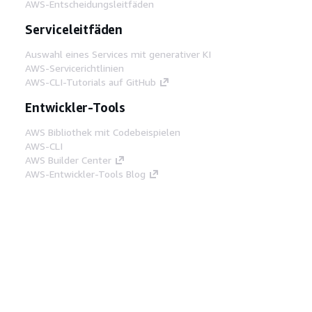
AWS-Entscheidungsleitfäden
Serviceleitfäden
Auswahl eines Services mit generativer KI
AWS-Servicerichtlinien
AWS-CLI-Tutorials auf GitHub
Entwickler-Tools
AWS Bibliothek mit Codebeispielen
AWS-CLI
AWS Builder Center
AWS-Entwickler-Tools Blog
Hilfreiche Links
AWS Documentation MCP Server
herunterladen
Melden Sie sich bei der AWS-Konsole an
AWS re:Post
Datenschutz
Nutzungsbedingungen für die