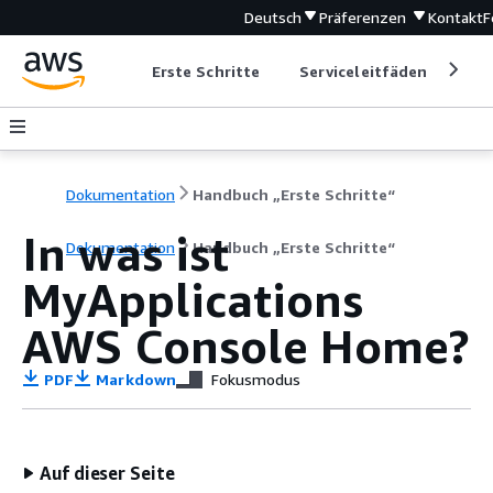
Deutsch
Präferenzen
Kontakt
F
Erste Schritte
Serviceleitfäden
Ent
Dokumentation
Handbuch „Erste Schritte“
In was ist
Dokumentation
Handbuch „Erste Schritte“
MyApplications
AWS Console Home?
PDF
Markdown
Fokusmodus
Auf dieser Seite