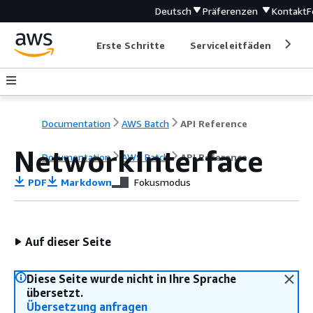
Deutsch
Präferenzen
Kontakt
F
Erste Schritte
Serviceleitfäden
Ent
Documentation
AWS Batch
API Reference
NetworkInterface
Documentation
AWS Batch
API Reference
PDF
Markdown
Fokusmodus
Auf dieser Seite
Diese Seite wurde nicht in Ihre Sprache
übersetzt.
Übersetzung anfragen