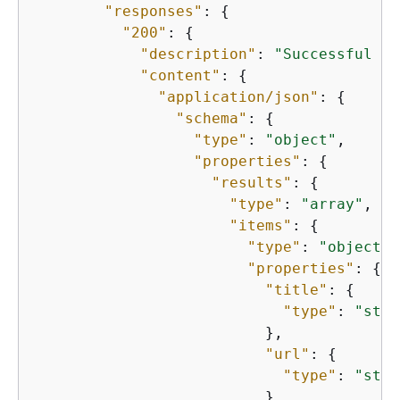
"responses"
: 
{
"200"
: 
{
"description"
: 
"Successful re
"content"
: 
{
"application/json"
: 
{
"schema"
: 
{
"type"
: 
"object"
,

"properties"
: 
{
"results"
: 
{
"type"
: 
"array"
,

"items"
: 
{
"type"
: 
"object"
,

"properties"
: 
{
"title"
: 
{
"type"
: 
"stri
                          },

"url"
: 
{
"type"
: 
"stri
                          },
