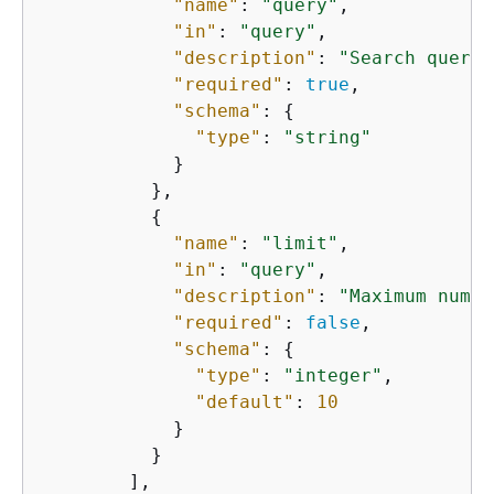
"name"
: 
"query"
,

"in"
: 
"query"
,

"description"
: 
"Search query"
"required"
: 
true
,

"schema"
: 
{
"type"
: 
"string"
            }

          },

{
"name"
: 
"limit"
,

"in"
: 
"query"
,

"description"
: 
"Maximum numbe
"required"
: 
false
,

"schema"
: 
{
"type"
: 
"integer"
,

"default"
: 
10
            }

          }

        ],
