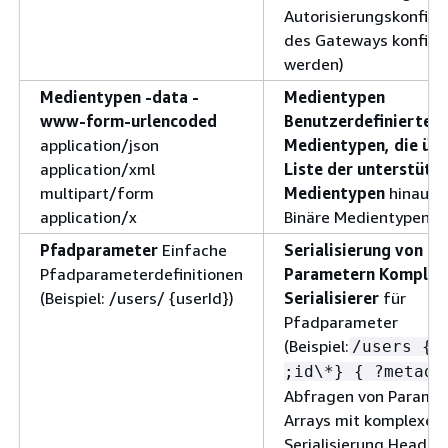
Autorisierungskonfigu
des Gateways konfigur
werden)
Medientypen -data -
Medientypen
www-form-urlencoded
Benutzerdefinierte
application/json
Medientypen, die übe
application/xml
Liste der unterstütz
multipart/form
Medientypen
hinausg
application/x
Binäre Medientypen
Pfadparameter
Einfache
Serialisierung von
Pfadparameterdefinitionen
Parametern Komplex
(Beispiel: /users/
{
userId})
Serialisierer
für
Pfadparameter
(Beispiel:
/users
{
;id\*}
{
?metada
Abfragen von Parame
Arrays mit komplexer
Serialisierung Header