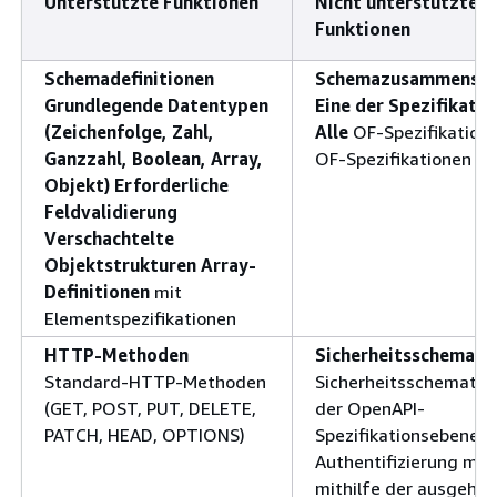
Unterstützte Funktionen
Nicht unterstützte
Funktionen
Schemadefinitionen
Schemazusammenset
Grundlegende Datentypen
Eine der Spezifikati
(Zeichenfolge, Zahl,
Alle
OF-Spezifikatione
Ganzzahl, Boolean, Array,
OF-Spezifikationen
Objekt) Erforderliche
Feldvalidierung
Verschachtelte
Objektstrukturen Array-
Definitionen
mit
Elementspezifikationen
HTTP-Methoden
Sicherheitsschemata
Standard-HTTP-Methoden
Sicherheitsschemata 
(GET, POST, PUT, DELETE,
der OpenAPI-
PATCH, HEAD, OPTIONS)
Spezifikationsebene (
Authentifizierung mu
mithilfe der ausgehe