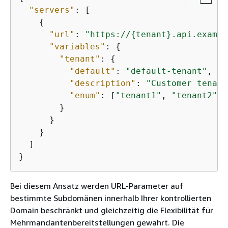
"servers"
: [

{
"url"
: 
"https://
{
tenant}.api.exampl
"variables"
: 
{
"tenant"
: 
{
"default"
: 
"default-tenant"
,

"description"
: 
"Customer tenant
"enum"
: [
"tenant1"
, 
"tenant2"
, 
        }

      }

    }

  ]

}
Bei diesem Ansatz werden URL-Parameter auf
bestimmte Subdomänen innerhalb Ihrer kontrollierten
Domain beschränkt und gleichzeitig die Flexibilität für
Mehrmandantenbereitstellungen gewahrt. Die