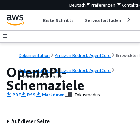
Deutsch
Präferenzen
Kontakt
F
Erste Schritte
Serviceleitfäden
Ent
Dokumentation
Amazon Bedrock AgentCore
OpenAPI-
Dokumentation
Amazon Bedrock AgentCore
Entwicklerhandbuch
Schemaziele
PDF
RSS
Markdown
Fokusmodus
Auf dieser Seite