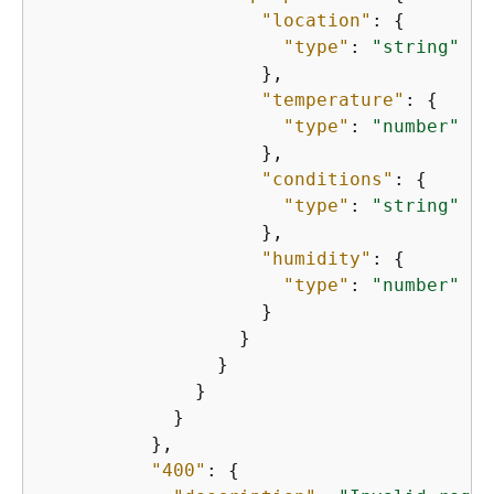
"location"
: 
{
"type"
: 
"string"
                    },

"temperature"
: 
{
"type"
: 
"number"
                    },

"conditions"
: 
{
"type"
: 
"string"
                    },

"humidity"
: 
{
"type"
: 
"number"
                    }

                  }

                }

              }

            }

          },

"400"
: 
{