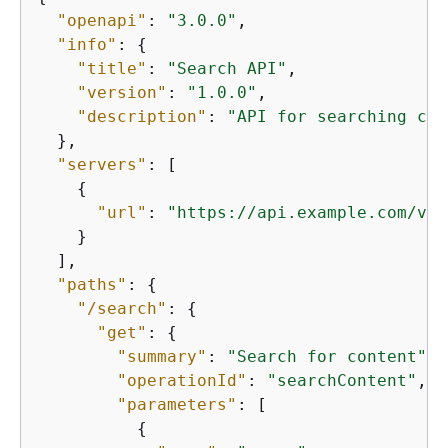
"openapi"
: 
"3.0.0"
,

"info"
: 
{
"title"
: 
"Search API"
,

"version"
: 
"1.0.0"
,

"description"
: 
"API for searching con
  },

"servers"
: [

{
"url"
: 
"https://api.example.com/v1"
    }

  ],

"paths"
: 
{
"/search"
: 
{
"get"
: 
{
"summary"
: 
"Search for content"
,

"operationId"
: 
"searchContent"
,

"parameters"
: [

{