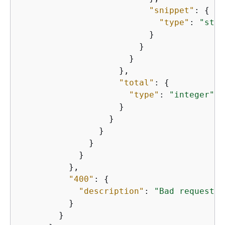
"snippet"
: 
{
"type"
: 
"stri
                          }

                        }

                      }

                    },

"total"
: 
{
"type"
: 
"integer"
                    }

                  }

                }

              }

            }

          },

"400"
: 
{
"description"
: 
"Bad request"
          }

        }
