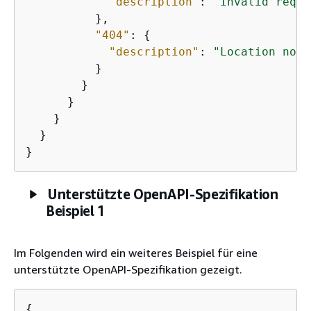
"description"
: 
"Invalid reque
          },

"404"
: 
{
"description"
: 
"Location not 
          }

        }

      }

    }

  }

}
Unterstützte OpenAPI-Spezifikation
Beispiel 1
Im Folgenden wird ein weiteres Beispiel für eine
unterstützte OpenAPI-Spezifikation gezeigt.
{