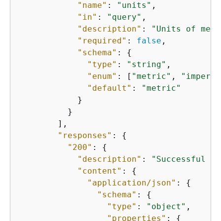
"name"
: 
"units"
,

"in"
: 
"query"
,

"description"
: 
"Units of meas
"required"
: 
false
,

"schema"
: 
{
"type"
: 
"string"
,

"enum"
: [
"metric"
, 
"imperia
"default"
: 
"metric"
            }

          }

        ],

"responses"
: 
{
"200"
: 
{
"description"
: 
"Successful re
"content"
: 
{
"application/json"
: 
{
"schema"
: 
{
"type"
: 
"object"
,

"properties"
: 
{