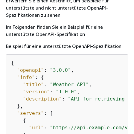
Erweitern Sie einen Abschnitt, um Beispiele für
unterstützte und nicht unterstützte OpenAPI-
Spezifikationen zu sehen:
Im Folgenden finden Sie ein Beispiel für eine
unterstützte OpenAPI-Spezifikation
Beispiel für eine unterstützte OpenAPI-Spezifikation:
{
"openapi"
: 
"3.0.0"
,

"info"
: 
{
"title"
: 
"Weather API"
,

"version"
: 
"1.0.0"
,

"description"
: 
"API for retrieving we
  },

"servers"
: [

{
"url"
: 
"https://api.example.com/v1"