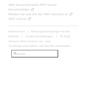
AWS Documentation MCP Server
herunterladen
Melden Sie sich bei der AWS-Konsole an
AWS re:Post
Datenschutz
Nutzungsbedingungen für die
Website
Cookie-Einstellungen
© 2026,
Amazon Web Services, Inc. oder
Tochtergesellschaften. Alle Rechte vorbehalten.
Deutsch