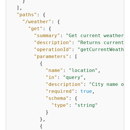
    }

  ],

"paths"
: 
{
"/weather"
: 
{
"get"
: 
{
"summary"
: 
"Get current weather"
,

"description"
: 
"Returns current w
"operationId"
: 
"getCurrentWeather
"parameters"
: [

{
"name"
: 
"location"
,

"in"
: 
"query"
,

"description"
: 
"City name or 
"required"
: 
true
,

"schema"
: 
{
"type"
: 
"string"
            }

          },

{