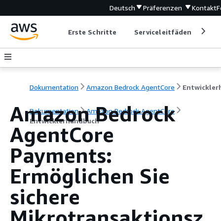
Deutsch
Präferenzen
Kontakt
F
Erste Schritte
Serviceleitfäden
Ent
Dokumentation
Amazon Bedrock AgentCore
Amazon Bedrock
Dokumentation
Amazon Bedrock AgentCore
Entwicklerhandbuch
AgentCore
Payments:
Ermöglichen Sie
sichere
Mikrotransaktionsz