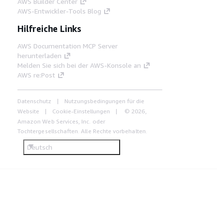
AWS Builder Center
AWS-Entwickler-Tools Blog
Hilfreiche Links
AWS Documentation MCP Server
herunterladen
Melden Sie sich bei der AWS-Konsole an
AWS re:Post
Datenschutz
Nutzungsbedingungen für die
Website
Cookie-Einstellungen
© 2026,
Amazon Web Services, Inc. oder
Tochtergesellschaften. Alle Rechte vorbehalten.
Deutsch