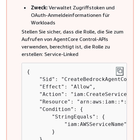
Zweck:
Verwaltet Zugriffstoken und
OAuth-Anmeldeinformationen für
Workloads
Stellen Sie sicher, dass die Rolle, die Sie zum
Aufrufen von AgentCore Control-APIs
verwenden, berechtigt ist, die Rolle zu
erstellen: Service-Linked
{
    "Sid": "CreateBedrockAgentCoreId
    "Effect": "Allow",

    "Action": "iam:CreateServiceLinke
    "Resource": "arn:aws:iam::*:role
    "Condition": 
{
        "StringEquals": 
{
            "iam:AWSServiceName": "r
        }

    }
