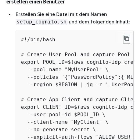
erstellen einen Benutzer
Erstellen Sie eine Datei mit dem Namen
und dem folgenden Inhalt:
setup_cognito.sh
#!/bin/bash

# Create User Pool and capture Pool ID
export POOL_ID=$(aws cognito-idp creat
  --pool-name "MyUserPool" \

  --policies '
{
"PasswordPolicy":
{
"Mini
  --region $REGION | jq -r '.UserPool.I
# Create App Client and capture Client
export CLIENT_ID=$(aws cognito-idp cre
  --user-pool-id $POOL_ID \

  --client-name "MyClient" \

  --no-generate-secret \

  --explicit-auth-flows "ALLOW_USER_PA