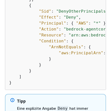
{
"Sid"
: 
"DenyOtherPrincipals"
,

"Effect"
: 
"Deny"
,

"Principal"
: 
{
"AWS"
: 
"*"
 },

"Action"
: 
"bedrock-agentcore:
"Resource"
: 
"arn:aws:bedrock-
"Condition"
: 
{
"ArnNotEquals"
: 
{
"aws:PrincipalArn"
: 
"
                }

            }

        }

    ]

}
Tipp
Eine explizite Angabe
hat immer
Deny