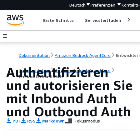
Deutsch
Präferenzen
Kontakt
F
Erste Schritte
Serviceleitfäden
Ent
Dokumentation
Amazon Bedrock AgentCore
Authentifizieren
Dokumentation
Amazon Bedrock AgentCore
Entwicklerhandbuch
und autorisieren Sie
mit Inbound Auth
und Outbound Auth
PDF
RSS
Markdown
Fokusmodus