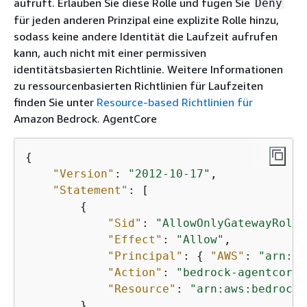
aufruft. Erlauben Sie diese Rolle und fügen Sie
Deny
für jeden anderen Prinzipal eine explizite Rolle hinzu,
sodass keine andere Identität die Laufzeit aufrufen
kann, auch nicht mit einer permissiven
identitätsbasierten Richtlinie. Weitere Informationen
zu ressourcenbasierten Richtlinien für Laufzeiten
finden Sie unter
Resource-based Richtlinien für
Amazon Bedrock. AgentCore
{
"Version"
: 
"2012-10-17"
,

"Statement"
: [

{
"Sid"
: 
"AllowOnlyGatewayRole"
"Effect"
: 
"Allow"
,

"Principal"
: 
{
"AWS"
: 
"arn:aw
"Action"
: 
"bedrock-agentcore:
"Resource"
: 
"arn:aws:bedrock-
        },
