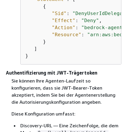
{
"Sid"
: 
"DenyUserIdDelegatio
"Effect"
: 
"Deny"
,

"Action"
: 
"bedrock-agentcor
"Resource"
: 
"arn:aws:bedroc
      }

   ]

}
Authentifizierung mit JWT-Trägertoken
Sie können Ihre Agenten-Laufzeit so
konfigurieren, dass sie JWT-Bearer-Token
akzeptiert, indem Sie bei der Agentenerstellung
die Autorisierungskonfiguration angeben.
Diese Konfiguration umfasst:
Discovery-URL — Eine Zeichenfolge, die dem