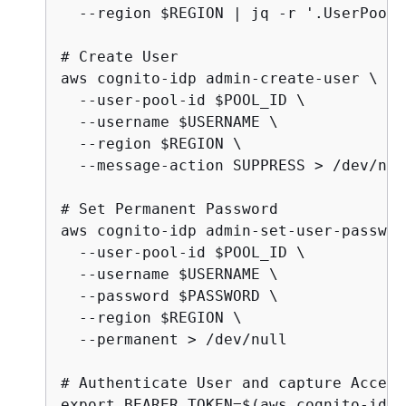
  --region $REGION | jq -r '.UserPoolC
# Create User

aws cognito-idp admin-create-user \

  --user-pool-id $POOL_ID \

  --username $USERNAME \

  --region $REGION \

  --message-action SUPPRESS > /dev/null
# Set Permanent Password

aws cognito-idp admin-set-user-password
  --user-pool-id $POOL_ID \

  --username $USERNAME \

  --password $PASSWORD \

  --region $REGION \

  --permanent > /dev/null

# Authenticate User and capture Access
export BEARER_TOKEN=$(aws cognito-idp 