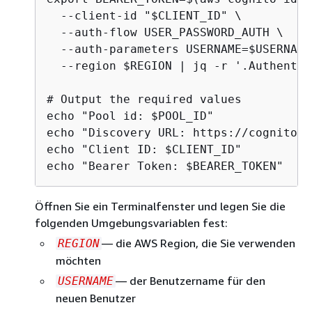
  --client-id "$CLIENT_ID" \

  --auth-flow USER_PASSWORD_AUTH \

  --auth-parameters USERNAME=$USERNAME
  --region $REGION | jq -r '.Authentic
# Output the required values

echo "Pool id: $POOL_ID"

echo "Discovery URL: https://cognito-i
echo "Client ID: $CLIENT_ID"

echo "Bearer Token: $BEARER_TOKEN"
Öffnen Sie ein Terminalfenster und legen Sie die
folgenden Umgebungsvariablen fest:
— die AWS Region, die Sie verwenden
REGION
möchten
— der Benutzername für den
USERNAME
neuen Benutzer