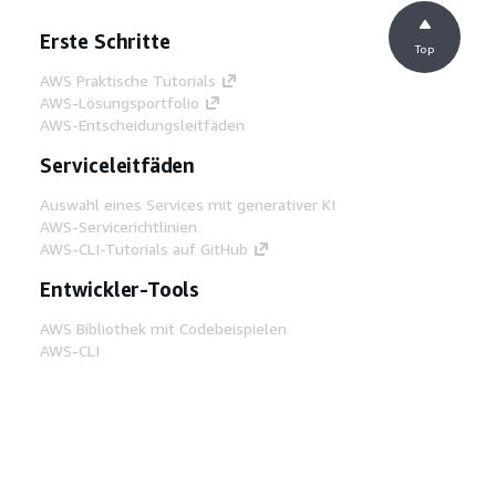
Erste Schritte
Top
AWS Praktische Tutorials
AWS-Lösungsportfolio
AWS-Entscheidungsleitfäden
Serviceleitfäden
Auswahl eines Services mit generativer KI
AWS-Servicerichtlinien
AWS-CLI-Tutorials auf GitHub
Entwickler-Tools
AWS Bibliothek mit Codebeispielen
AWS-CLI
AWS Builder Center
AWS-Entwickler-Tools Blog
Hilfreiche Links
AWS Documentation MCP Server