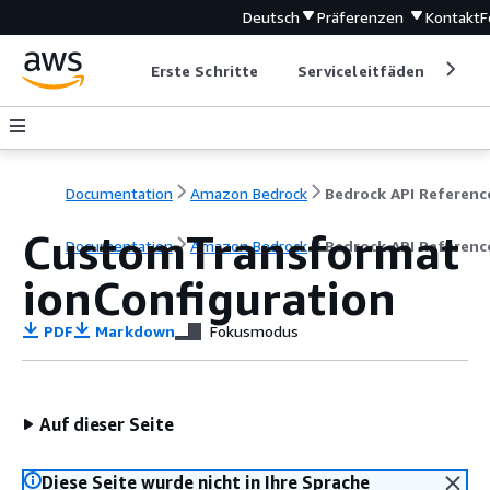
Deutsch
Präferenzen
Kontakt
F
Erste Schritte
Serviceleitfäden
Ent
Documentation
Amazon Bedrock
Bedrock API Referenc
CustomTransformat
Documentation
Amazon Bedrock
Bedrock API Referenc
ionConfiguration
PDF
Markdown
Fokusmodus
Auf dieser Seite
Diese Seite wurde nicht in Ihre Sprache