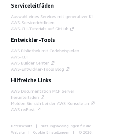
Serviceleitfäden
Auswahl eines Services mit generativer KI
AWS-Servicerichtlinien
AWS-CLI-Tutorials auf GitHub
Entwickler-Tools
AWS Bibliothek mit Codebeispielen
AWS-CLI
AWS Builder Center
AWS-Entwickler-Tools Blog
Hilfreiche Links
AWS Documentation MCP Server
herunterladen
Melden Sie sich bei der AWS-Konsole an
AWS re:Post
Datenschutz
Nutzungsbedingungen für die
Website
Cookie-Einstellungen
© 2026,