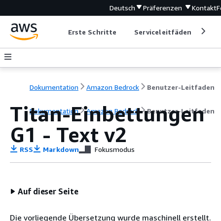
Deutsch
Präferenzen
Kontakt
F
Erste Schritte
Serviceleitfäden
Ent
Dokumentation
Amazon Bedrock
Benutzer-Leitfaden
Titan-Einbettungen
Dokumentation
Amazon Bedrock
Benutzer-Leitfaden
G1 - Text v2
RSS
Markdown
Fokusmodus
Auf dieser Seite
Die vorliegende Übersetzung wurde maschinell erstellt.