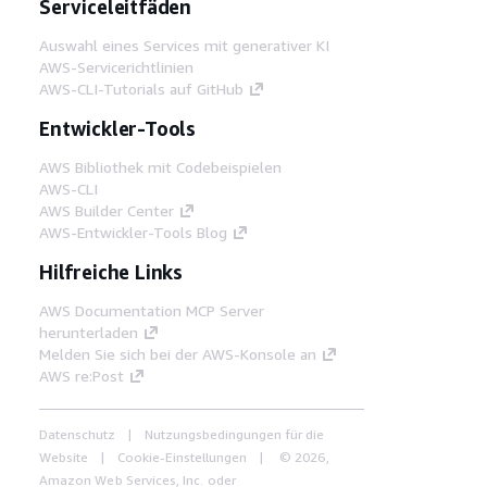
Serviceleitfäden
Auswahl eines Services mit generativer KI
AWS-Servicerichtlinien
AWS-CLI-Tutorials auf GitHub
Entwickler-Tools
AWS Bibliothek mit Codebeispielen
AWS-CLI
AWS Builder Center
AWS-Entwickler-Tools Blog
Hilfreiche Links
AWS Documentation MCP Server
herunterladen
Melden Sie sich bei der AWS-Konsole an
AWS re:Post
Datenschutz
Nutzungsbedingungen für die
Website
Cookie-Einstellungen
© 2026,
Amazon Web Services, Inc. oder