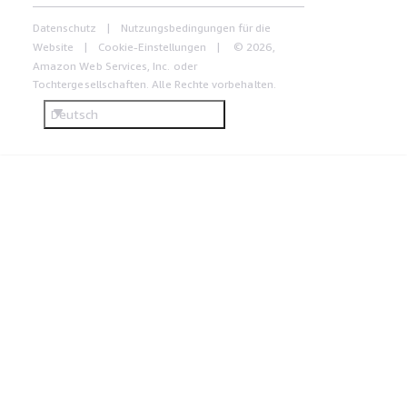
Datenschutz
Nutzungsbedingungen für die
Website
Cookie-Einstellungen
© 2026,
Amazon Web Services, Inc. oder
Tochtergesellschaften. Alle Rechte vorbehalten.
Deutsch