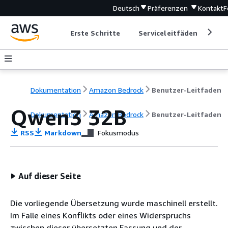
Deutsch
Präferenzen
Kontakt
F
Erste Schritte
Serviceleitfäden
Ent
Dokumentation
Amazon Bedrock
Benutzer-Leitfaden
Qwen3 32B
Dokumentation
Amazon Bedrock
Benutzer-Leitfaden
RSS
Markdown
Fokusmodus
Auf dieser Seite
Die vorliegende Übersetzung wurde maschinell erstellt.
Im Falle eines Konflikts oder eines Widerspruchs
zwischen dieser übersetzten Fassung und der