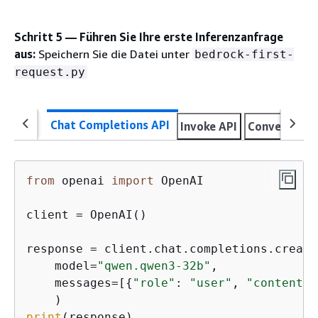
Schritt 5 — Führen Sie Ihre erste Inferenzanfrage
aus:
Speichern Sie die Datei unter
bedrock-first-
request.py
Chat Completions API
Invoke API
Converse AP
from
 openai 
import
 OpenAI

client = OpenAI()

response = client.chat.completions.create(
    model=
"qwen.qwen3-32b"
,

    messages=[
{
"role"
: 
"user"
, 
"content"
:
print
(response)