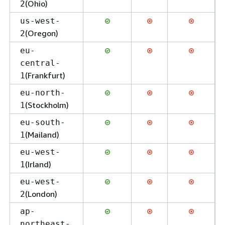
(Ohio)
2
us-west-
(Oregon)
2
eu-
central-
(Frankfurt)
1
eu-north-
(Stockholm)
1
eu-south-
(Mailand)
1
eu-west-
(Irland)
1
eu-west-
(London)
2
ap-
northeast-