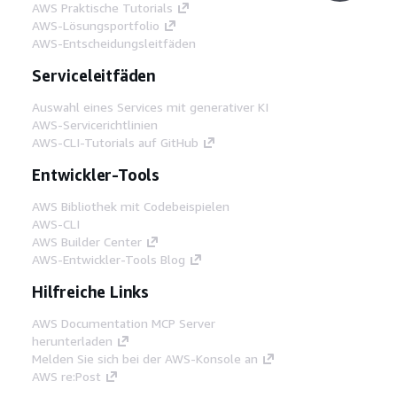
AWS Praktische Tutorials
AWS-Lösungsportfolio
AWS-Entscheidungsleitfäden
Serviceleitfäden
Auswahl eines Services mit generativer KI
AWS-Servicerichtlinien
AWS-CLI-Tutorials auf GitHub
Entwickler-Tools
AWS Bibliothek mit Codebeispielen
AWS-CLI
AWS Builder Center
AWS-Entwickler-Tools Blog
Hilfreiche Links
AWS Documentation MCP Server
herunterladen
Melden Sie sich bei der AWS-Konsole an
AWS re:Post