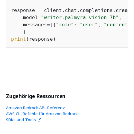
response = client.chat.completions.create(
    model=
"writer.palmyra-vision-7b"
,

    messages=[
{
"role"
: 
"user"
, 
"content"
:
print
(response)
Zugehörige Ressourcen
Amazon Bedrock API-Referenz
AWS CLI Befehle für Amazon Bedrock
SDKs und Tools