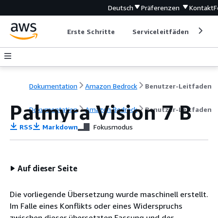
Deutsch
Präferenzen
Kontakt
F
Erste Schritte
Serviceleitfäden
Ent
Dokumentation
Amazon Bedrock
Benutzer-Leitfaden
Palmyra Vision 7 B
Dokumentation
Amazon Bedrock
Benutzer-Leitfaden
RSS
Markdown
Fokusmodus
Auf dieser Seite
Die vorliegende Übersetzung wurde maschinell erstellt.
Im Falle eines Konflikts oder eines Widerspruchs
zwischen dieser übersetzten Fassung und der