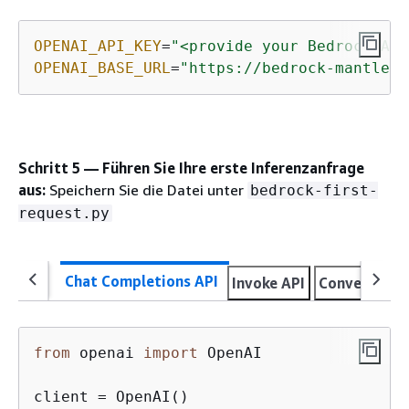
OPENAI_API_KEY
=
"<provide your Bedrock API
OPENAI_BASE_URL
=
"https://bedrock-mantle.<
Schritt 5 — Führen Sie Ihre erste Inferenzanfrage
aus:
Speichern Sie die Datei unter
bedrock-first-
request.py
Chat Completions API
Invoke API
Converse AP
from
 openai 
import
 OpenAI

client = OpenAI()
