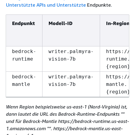
Unterstützte APIs und Unterstützte
Endpunkte.
Endpunkt
Modell-ID
In-Region 
bedrock-
writer.palmyra-
https://b
runtime
vision-7b
runtime.
{
region}.
bedrock-
writer.palmyra-
https://b
mantle
vision-7b
mantle.
{
region}.
Wenn Region beispielsweise us-east-1 (Nord-Virginia) ist,
dann lautet die URL des Bedrock-Runtime-Endpunkts ""
und für Bedrock-Mantle https://bedrock-runtime.us-east-
1.amazonaws.com "“. https://bedrock-mantle.us-east-