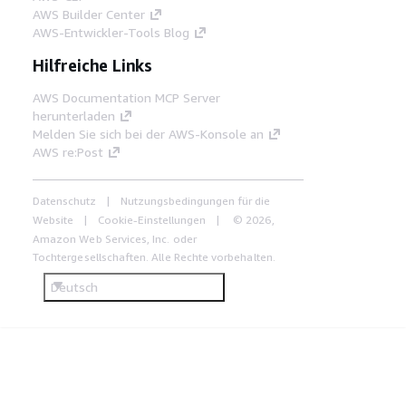
AWS Builder Center
AWS-Entwickler-Tools Blog
Hilfreiche Links
AWS Documentation MCP Server
herunterladen
Melden Sie sich bei der AWS-Konsole an
AWS re:Post
Datenschutz
Nutzungsbedingungen für die
Website
Cookie-Einstellungen
© 2026,
Amazon Web Services, Inc. oder
Tochtergesellschaften. Alle Rechte vorbehalten.
Deutsch