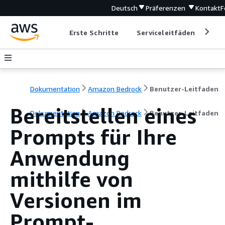
Deutsch
Präferenzen
Kontakt
F
Erste Schritte
Serviceleitfäden
Ent
Dokumentation
Amazon Bedrock
Benutzer-Leitfaden
Bereitstellen eines
Dokumentation
Amazon Bedrock
Benutzer-Leitfaden
Prompts für Ihre
Anwendung
mithilfe von
Versionen im
Prompt-