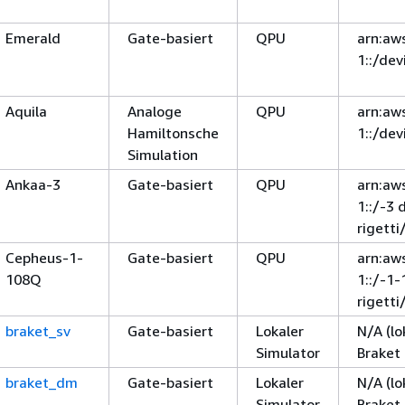
Emerald
Gate-basiert
QPU
arn:aw
1::/de
Aquila
Analoge
QPU
arn:aw
Hamiltonsche
1::/de
Simulation
Ankaa-3
Gate-basiert
QPU
arn:aw
1::/-3 
rigett
Cepheus-1-
Gate-basiert
QPU
arn:aw
108Q
1::/-1
rigett
braket_sv
Gate-basiert
Lokaler
N/A (lo
Simulator
Braket
braket_dm
Gate-basiert
Lokaler
N/A (lo
Simulator
Braket