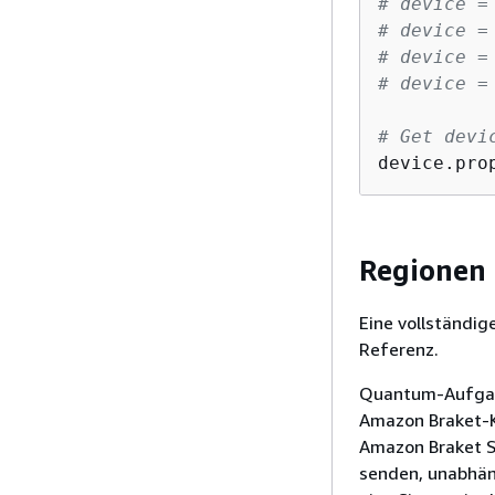
# device =
# device =
# device =
# device =
# Get devi
device.pro
Regionen
Eine vollständig
Referenz.
Quantum-Aufgabe
Amazon Braket-K
Amazon Braket 
senden, unabhäng