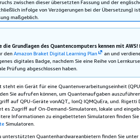
ruchs zwischen dieser übersetzten Fassung und der englisch
hließlich infolge von Verzögerungen bei der Übersetzung) ist
sung maßgeblich.
ie die Grundlagen des Quantencomputers kennen mit AWS!
ür den
Amazon Braket Digital Learning Plan
an und verdiene
eigenes digitales Badge, nachdem Sie eine Reihe von Lernkurs
tale Prüfung abgeschlossen haben.
 steht ein Gerät für eine Quantenverarbeitungseinheit (QPU
, den Sie aufrufen können, um Quantenaufgaben auszuführe
ugriff auf QPU-Geräte vonAQT,, IonQ IQMQuEra, und. Rigetti 
et es Zugriff auf On-Demand-Simulatoren, lokale und eingeb
tere Informationen zu eingebetteten Simulatoren finden Sie
te
Simulatoren.
u unterstützten Quantenhardwareanbietern finden Sie unter