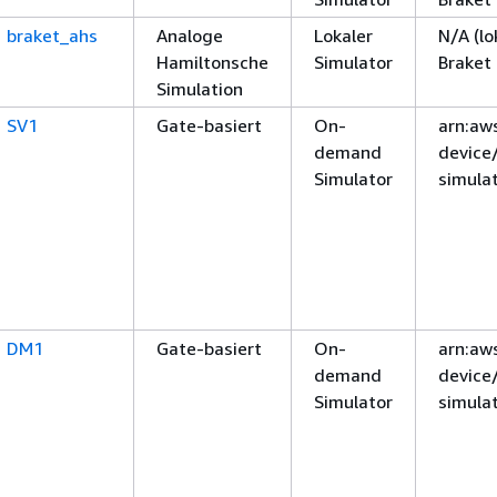
braket_ahs
Analoge
Lokaler
N/A (lo
Hamiltonsche
Simulator
Braket
Simulation
SV1
Gate-basiert
On-
arn:aws
demand
device
Simulator
simula
DM1
Gate-basiert
On-
arn:aws
demand
device
Simulator
simula