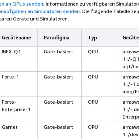
n an QPUs senden
. Informationen zu verfügbaren Simulator
naufgaben an Simulatoren senden
. Die folgende Tabelle zei
baren Geräte und Simulatoren.
Gerätename
Paradigma
Typ
Gerät
IBEX-Q1
Gate-basiert
QPU
arn:aw
1::/-Q
aqt/Ib
Forte-1
Gate-basiert
QPU
arn:aw
1::/-1 
ionq/F
Forte-
Gate-basiert
QPU
arn:aw
Enterprise-1
1::/- d
Enterp
Garnet
Gate-basiert
QPU
arn:aw
1::/de