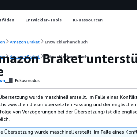
itfäden
Entwickler-Tools
KI-Ressourcen
ion
Amazon Braket
Entwicklerhandbuch
mazon Braket unterstü
ion
Amazon Braket
Entwicklerhandbuch
e
wn
Fokusmodus
Übersetzung wurde maschinell erstellt. Im Falle eines Konflik
chs zwischen dieser übersetzten Fassung und der englischen
infolge von Verzögerungen bei der Übersetzung) ist die englis
ich.
e Übersetzung wurde maschinell erstellt. Im Falle eines Konfl