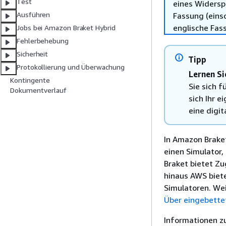
Test
eines Widersp
Ausführen
Fassung (einsc
englische Fas
Jobs bei Amazon Braket Hybrid
Fehlerbehebung
Sicherheit
Tipp
Protokollierung und Überwachung
Lernen S
Kontingente
Sie sich f
Dokumentverlauf
sich Ihr 
eine digi
In Amazon Braket
einen Simulator
Braket bietet Z
hinaus AWS biet
Simulatoren. Wei
Über eingebette
Informationen z