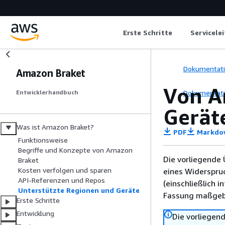
Erste Schritte
Servicele
Dokumentat
Amazon Braket
Von A
Dokumentat
Entwicklerhandbuch
Gerät
Was ist Amazon Braket?
PDF
Markdo
Funktionsweise
Begriffe und Konzepte von Amazon
Die vorliegende 
Braket
Kosten verfolgen und sparen
eines Widerspru
API-Referenzen und Repos
(einschließlich 
Unterstützte Regionen und Geräte
Fassung maßgebl
Erste Schritte
Entwicklung
Die vorliegend