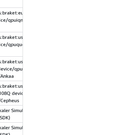
1
s:braket:eu-north-
eu-
vice/qpuiqm/Emerald
north-
1
s:braket:us-east-
us-
vice/qpuquera/Aquila
east-1
s:braket:us-west-
us-
device/qpu
west-1
i/Ankaa
s:braket:us-west-
us-
-108Q device/qpu
west-1
i/Cepheus
kaler Simulator im
N/A
 SDK)
kaler Simulator im
N/A
 SDK)