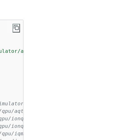
ulator/amazon/sv1'
)              
# SV1
                                 # Local Stat
                                 # Local Stat
                                 # Local Stat
                                 # Local Stat
                                 # Local Dens
                                 # Local Anal
imulator/amazon/dm1')            # DM1
/qpu/aqt/Ibex-Q1')               # AQT IBEX-Q
qpu/ionq/Forte-1')               # IonQ Forte
qpu/ionq/Forte-Enterprise-1')    # IonQ Forte
/qpu/iqm/Garnet')                # IQM Garnet