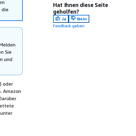
en
Hat Ihnen diese Seite
 die
geholfen?
Ja
Nein
Feedback geben
Melden
n Sie
en und
) oder
n. Amazon
Darüber
ettete
 unter