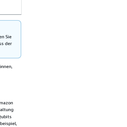
2, eu-
west-2
en Sie
ss der
önnen,
mazon
haltung
Qubits
eispiel,