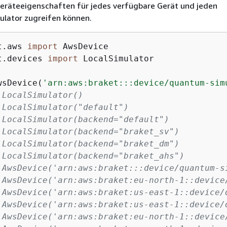
Geräteeigenschaften für jedes verfügbare Gerät und jeden
ulator zugreifen können.
t.aws 
import
t.devices 
import
 LocalSimulator

wsDevice(
'arn:aws:braket:::device/quantum-sim
 LocalSimulator()                            
 LocalSimulator("default")                   
 LocalSimulator(backend="default")           
 LocalSimulator(backend="braket_sv")         
 LocalSimulator(backend="braket_dm")         
 LocalSimulator(backend="braket_ahs")        
 AwsDevice('arn:aws:braket:::device/quantum-s
 AwsDevice('arn:aws:braket:eu-north-1::device
 AwsDevice('arn:aws:braket:us-east-1::device/
 AwsDevice('arn:aws:braket:us-east-1::device/
 AwsDevice('arn:aws:braket:eu-north-1::device