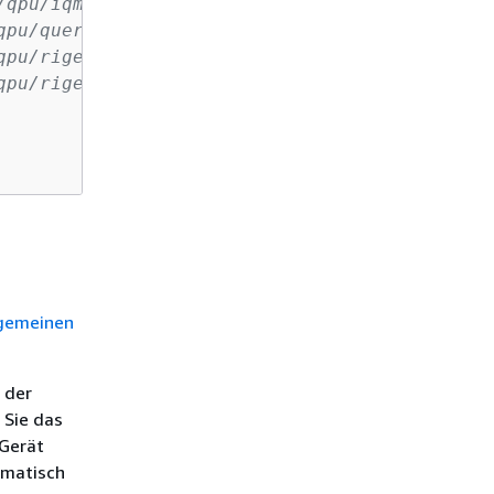
/qpu/iqm/Emerald')               # IQM Emeral
qpu/quera/Aquila')               # QuEra Aqui
qpu/rigetti/Ankaa-3')            # Rigetti An
qpu/rigetti/Cepheus-1-108Q')     # Rigetti Ce
gemeinen
 der
 Sie das
Gerät
omatisch