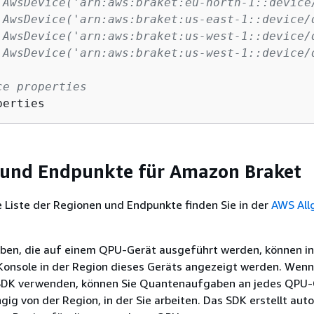
 AwsDevice('arn:aws:braket:eu-north-1::device
 AwsDevice('arn:aws:braket:us-east-1::device/
 AwsDevice('arn:aws:braket:us-west-1::device/
 AwsDevice('arn:aws:braket:us-west-1::device/
ce properties
perties
 und Endpunkte für Amazon Braket
e Liste der Regionen und Endpunkte finden Sie in der
AWS All
n, die auf einem QPU-Gerät ausgeführt werden, können in
onsole in der Region dieses Geräts angezeigt werden. Wenn
SDK verwenden, können Sie Quantenaufgaben an jedes QPU-
ig von der Region, in der Sie arbeiten. Das SDK erstellt aut