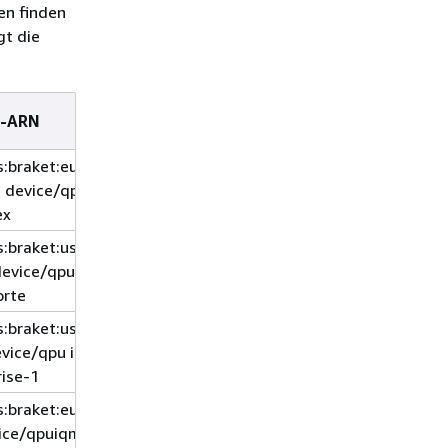
en finden
gt die
e-ARN
Region
s:braket:eu-north-
eu-
1 device/qpu
north-
ex
1
s:braket:us-east-
us-
device/qpu
east-1
orte
s:braket:us-east-
us-
evice/qpu ionq/Forte
east-1
rise-1
s:braket:eu-north-
eu-
vice/qpuiqm/Garnet
north-