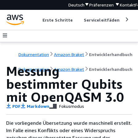
Deutsch
Präferenzen
Kontakt
F
Erste Schritte
Serviceleitfäden
Ent
Dokumentation
Amazon Braket
Entwicklerhandbuch
Messung
Dokumentation
Amazon Braket
Entwicklerhandbuch
bestimmter Qubits
mit OpenQASM 3.0
PDF
Markdown
Fokusmodus
Die vorliegende Übersetzung wurde maschinell erstellt.
Im Falle eines Konflikts oder eines Widerspruchs
zwischen dieser übersetzten Fassung und der