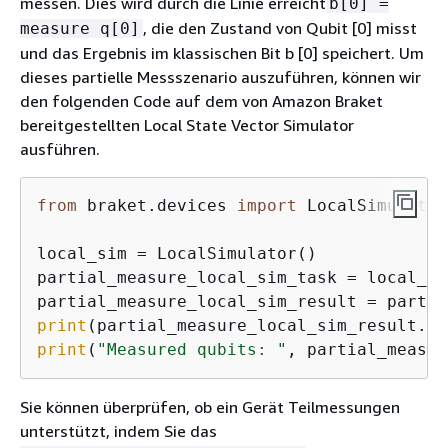
messen. Dies wird durch die Linie erreicht
b[0] =
, die den Zustand von Qubit [0] misst
measure q[0]
und das Ergebnis im klassischen Bit b [0] speichert. Um
dieses partielle Messszenario auszuführen, können wir
den folgenden Code auf dem von Amazon Braket
bereitgestellten Local State Vector Simulator
ausführen.
from
 braket.devices 
import
 LocalSimulator

local_sim = LocalSimulator()

partial_measure_local_sim_task = local_si
print
print
(
"Measured qubits: "
, partial_measur
Sie können überprüfen, ob ein Gerät Teilmessungen
unterstützt, indem Sie das