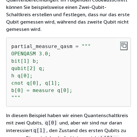
können Sie beispielsweise einen Zwei-Qubit-
Schaltkreis erstellen und festlegen, dass nur das erste
Qubit gemessen wird, während das zweite Qubit nicht
gemessen wird.
partial_measure_qasm = 
"""

OPENQASM 3.0;

bit[1] b;

qubit[2] q;

h q[0];

cnot q[0], q[1];

b[0] = measure q[0];

"""
In diesem Beispiel haben wir einen Quantenschaltkreis
mit zwei Qubits,
und, aber wir sind nur daran
q[0]
interessiert
, den Zustand des ersten Qubits zu
q[1]