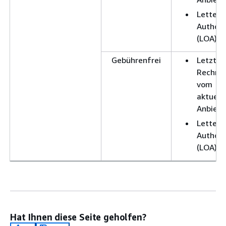
Letter 
Authori
(LOA)
Gebührenfrei
Letzte
Rechnu
vom
aktuell
Anbiete
Letter 
Authori
(LOA)
Hat Ihnen diese Seite geholfen?