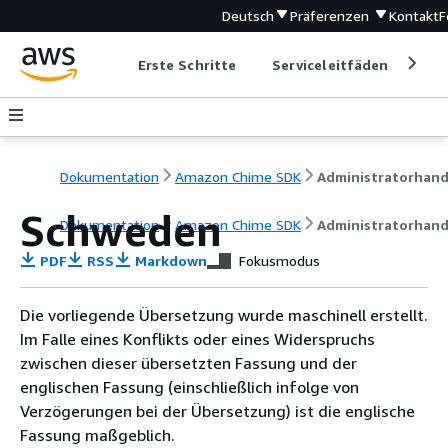
Deutsch
Präferenzen
Kontakt
F
Erste Schritte
Serviceleitfäden
Ent
Dokumentation
Amazon Chime SDK
Schweden
Dokumentation
Amazon Chime SDK
Administratorhan
PDF
RSS
Markdown
Fokusmodus
Die vorliegende Übersetzung wurde maschinell erstellt.
Im Falle eines Konflikts oder eines Widerspruchs
zwischen dieser übersetzten Fassung und der
englischen Fassung (einschließlich infolge von
Verzögerungen bei der Übersetzung) ist die englische
Fassung maßgeblich.