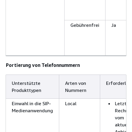
Gebührenfrei
Ja
Portierung von Telefonnummern
Unterstützte
Arten von
Erforderlich
Produkttypen
Nummern
Einwahl in die SIP-
Local
Letzte
Medienanwendung
Rechnu
vom
aktuell
Anbiete