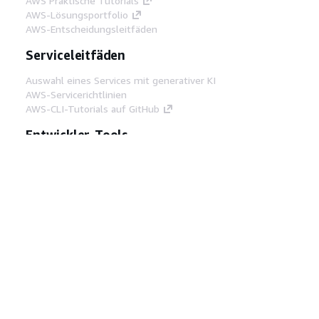
AWS Praktische Tutorials
AWS-Lösungsportfolio
AWS-Entscheidungsleitfäden
Serviceleitfäden
Auswahl eines Services mit generativer KI
AWS-Servicerichtlinien
AWS-CLI-Tutorials auf GitHub
Entwickler-Tools
AWS Bibliothek mit Codebeispielen
AWS-CLI
AWS Builder Center
AWS-Entwickler-Tools Blog
Hilfreiche Links
AWS Documentation MCP Server
herunterladen
Melden Sie sich bei der AWS-Konsole an
AWS re:Post