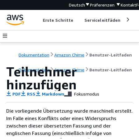
Deutsch
Präferenzen
Kontakt
F
Erste Schritte
Serviceleitfäden
Ent
Dokumentation
Amazon Chime
Benutzer-Leitfaden
Teilnehmer
Dokumentation
Amazon Chime
Benutzer-Leitfaden
hinzufügen
PDF
RSS
Markdown
Fokusmodus
Die vorliegende Übersetzung wurde maschinell erstellt.
Im Falle eines Konflikts oder eines Widerspruchs
zwischen dieser übersetzten Fassung und der
englischen Fassung (einschließlich infolge von