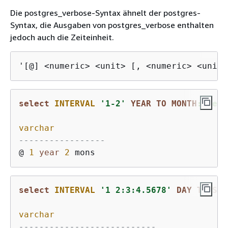
Die postgres_verbose-Syntax ähnelt der postgres-
Syntax, die Ausgaben von postgres_verbose enthalten
jedoch auch die Zeiteinheit.
'[@] <numeric> <unit> [, <numeric> <unit>
select
INTERVAL
'1-2'
YEAR
TO
MONTH
::text
varchar
-----------------
@ 
1
year
2
select
INTERVAL
'1 2:3:4.5678'
DAY
TO
SEC
varchar
---------------------------