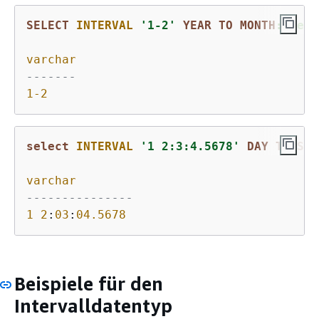
SELECT
INTERVAL
'1-2'
YEAR
TO
MONTH
::text
varchar
-------
1
-2
select
INTERVAL
'1 2:3:4.5678'
DAY
TO
SEC
varchar
---------------
1
2
:
03
:
04.5678
Beispiele für den
Intervalldatentyp