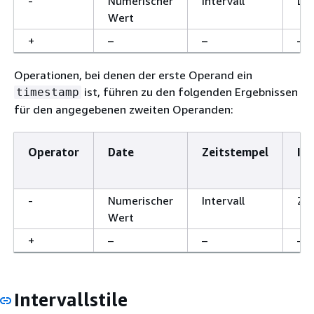
-
Numerischer
Intervall
Da
Wert
+
–
–
–
Operationen, bei denen der erste Operand ein
ist, führen zu den folgenden Ergebnissen
timestamp
für den angegebenen zweiten Operanden:
Operator
Date
Zeitstempel
Int
-
Numerischer
Intervall
Ze
Wert
+
–
–
–
Intervallstile