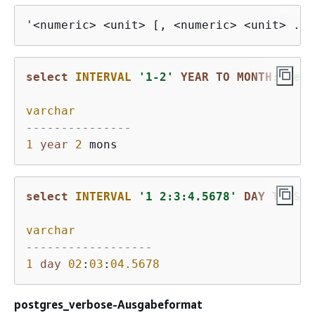
'<numeric> <unit> [, <numeric> <unit> ...
select
INTERVAL
'1-2'
YEAR
TO
MONTH
::text
varchar
---------------
1
year
2
select
INTERVAL
'1 2:3:4.5678'
DAY
TO
SEC
varchar
------------------
1
day
02
:
03
:
04.5678
postgres_verbose-Ausgabeformat