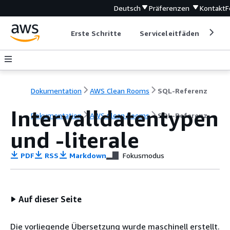
Deutsch
Präferenzen
Kontakt
F
Erste Schritte
Serviceleitfäden
Ent
Dokumentation
AWS Clean Rooms
SQL-Referenz
Intervalldatentypen
Dokumentation
AWS Clean Rooms
SQL-Referenz
und -literale
PDF
RSS
Markdown
Fokusmodus
Auf dieser Seite
Die vorliegende Übersetzung wurde maschinell erstellt.