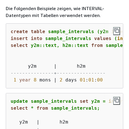
Die folgenden Beispiele zeigen, wie INTERVAL-
Datentypen mit Tabellen verwendet werden.
create
table
 sample_intervals (y2m 
interv
insert
into
 sample_intervals 
values
 (
inte
select
 y2m::text, h2m::text 
from
 sample_i
      y2m      
|
---------------+-----------------
1
year
8
 mons 
|
2
 days 
01
:
01
:
00
update sample_intervals 
set
 y2m 
=
interva
select
*
from
 sample_intervals;
   y2m   
|
---------+-----------------