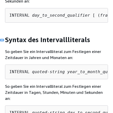
Sekunden an:
INTERVAL 
day_to_second_qualifier
 [ (
fract
Syntax des Intervallliterals
So geben Sie ein Intervallliteral zum Festlegen einer
Zeitdauer in Jahren und Monaten an:
INTERVAL 
quoted-string
year_to_month_qual
So geben Sie ein Intervallliteral zum Festlegen einer
Zeitdauer in Tagen, Stunden, Minuten und Sekunden
an:
INTERVAL 
quoted-string
day_to_second_qual