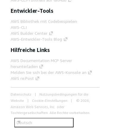
Entwickler-Tools
AWS Bibliothek mit Codebeispielen
AWS-CLI
AWS Builder Center
AWS-Entwickler-Tools Blog
Hilfreiche Links
AWS Documentation MCP Server
herunterladen
Melden Sie sich bei der AWS-Konsole an
AWS re:Post
Datenschutz
Nutzungsbedingungen für die
Website
Cookie-Einstellungen
© 2026,
Amazon Web Services, Inc. oder
Tochtergesellschaften. Alle Rechte vorbehalten.
Deutsch