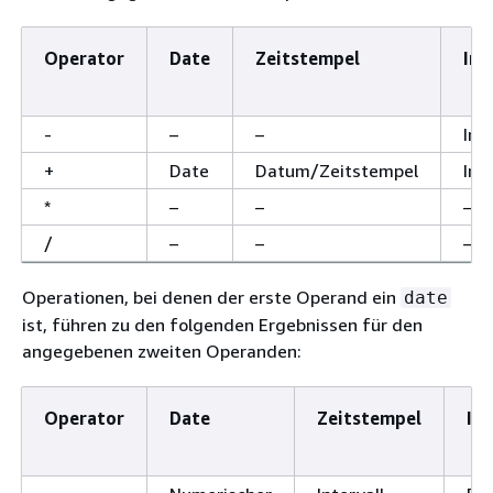
Operator
Date
Zeitstempel
Int
-
–
–
Int
+
Date
Datum/Zeitstempel
Int
*
–
–
–
/
–
–
–
Operationen, bei denen der erste Operand ein
date
ist, führen zu den folgenden Ergebnissen für den
angegebenen zweiten Operanden:
Operator
Date
Zeitstempel
Int