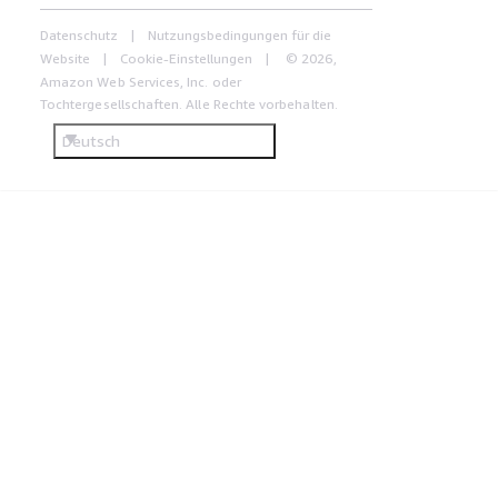
Datenschutz
Nutzungsbedingungen für die
Website
Cookie-Einstellungen
© 2026,
Amazon Web Services, Inc. oder
Tochtergesellschaften. Alle Rechte vorbehalten.
Deutsch