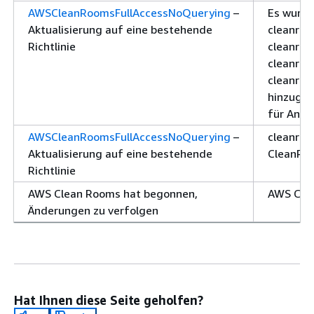
AWSCleanRoomsFullAccessNoQuerying
–
Es wurd
Aktualisierung auf eine bestehende
cleanroo
Richtlinie
cleanroo
cleanroo
cleanroo
hinzugef
für Anal
AWSCleanRoomsFullAccessNoQuerying
–
cleanroo
Aktualisierung auf eine bestehende
CleanRoo
Richtlinie
AWS Clean Rooms hat begonnen,
AWS Clea
Änderungen zu verfolgen
Hat Ihnen diese Seite geholfen?