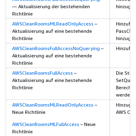
— Aktualisierung der bestehenden
hinzuge
Richtlinie
AWSCleanRoomsMLReadOnlyAccess
–
Hinzufü
Aktualisierung auf eine bestehende
PassCle
Richtlinie
hinzugef
AWSCleanRoomsFullAccessNoQuerying
–
Hinzufüg
Aktualisierung auf eine bestehende
Richtlinie
AWSCleanRoomsFullAccess
–
Die Stat
Aktualisierung auf eine bestehende
SetQuery
Richtlinie
Berechti
werden.
AWSCleanRoomsMLReadOnlyAccess
–
Hinzuge
Neue Richtlinie
AWS Cle
AWSCleanRoomsMLFullAccess
– Neue
Richtlinie