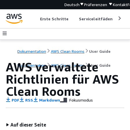
Deutsch
Präferenzen
Kontakt
F
Erste Schritte
Serviceleitfäden
Ent
Dokumentation
AWS Clean Rooms
User Guide
AWS verwaltete
Dokumentation
AWS Clean Rooms
User Guide
Richtlinien für AWS
Clean Rooms
PDF
RSS
Markdown
Fokusmodus
Auf dieser Seite