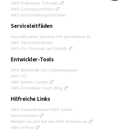
AWS Praktische Tutorials
AWS-Lösungsportfolio
AWS-Entscheidungsleitfäden
Serviceleitfäden
Auswahl eines Services mit generativer KI
AWS-Servicerichtlinien
AWS-CLI-Tutorials auf GitHub
Entwickler-Tools
AWS Bibliothek mit Codebeispielen
AWS-CLI
AWS Builder Center
AWS-Entwickler-Tools Blog
Hilfreiche Links
AWS Documentation MCP Server
herunterladen
Melden Sie sich bei der AWS-Konsole an
AWS re:Post