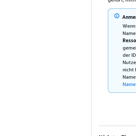
Anme
Wenn 
Names
Resso
gemei
der I
Nutze
nicht
Names
Name