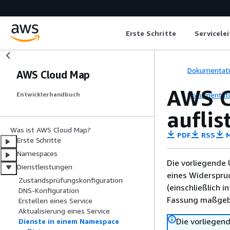
Erste Schritte
Servicele
Dokumentat
AWS Cloud Map
AWS C
Dokumentat
Entwicklerhandbuch
auflis
Was ist AWS Cloud Map?
PDF
RSS
M
Erste Schritte
Namespaces
Die vorliegende 
Dienstleistungen
eines Widerspru
Zustandsprüfungskonfiguration
(einschließlich 
DNS-Konfiguration
Fassung maßgebl
Erstellen eines Service
Aktualisierung eines Service
Die vorliegend
Dienste in einem Namespace