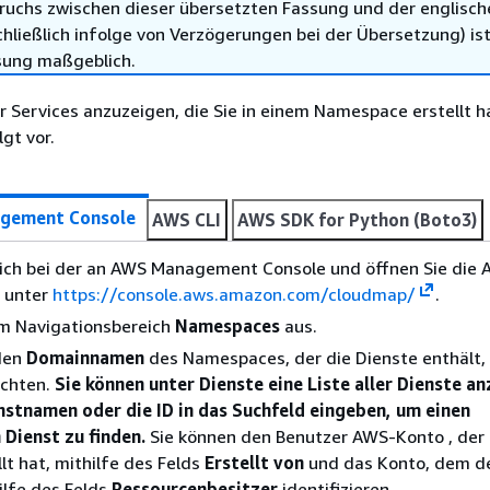
ruchs zwischen dieser übersetzten Fassung und der englisch
hließlich infolge von Verzögerungen bei der Übersetzung) ist
sung maßgeblich.
r Services anzuzeigen, die Sie in einem Namespace erstellt h
gt vor.
gement Console
AWS CLI
AWS SDK for Python (Boto3)
sich bei der an AWS Management Console und öffnen Sie die
 unter
https://console.aws.amazon.com/cloudmap/
.
im Navigationsbereich
Namespaces
aus.
den
Domainnamen
des Namespaces, der die Dienste enthält, 
öchten.
Sie können unter Dienste eine Liste aller Dienste a
nstnamen oder die ID in das Suchfeld eingeben, um einen
Dienst zu finden.
Sie können den Benutzer AWS-Konto , der
llt hat, mithilfe des Felds
Erstellt von
und das Konto, dem de
ilfe des Felds
Ressourcenbesitzer
identifizieren.