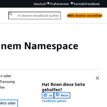
Deutsch
Präferenzen
Kontakt
Feedback
AWS-Konto erstellen
einem Namespace
ts oder
 Fassung
Hat Ihnen diese Seite
che
geholfen?
Ja
Nein
Feedback geben
ikts oder