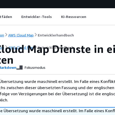
itfäden
Entwickler-Tools
KI-Ressourcen
ion
AWS Cloud Map
Entwicklerhandbuch
loud Map Dienste in 
ion
AWS Cloud Map
Entwicklerhandbuch
ten
arkdown
Fokusmodus
Übersetzung wurde maschinell erstellt. Im Falle eines Konflik
chs zwischen dieser übersetzten Fassung und der englischen
infolge von Verzögerungen bei der Übersetzung) ist die englis
ich.
e Übersetzung wurde maschinell erstellt. Im Falle eines Konfl