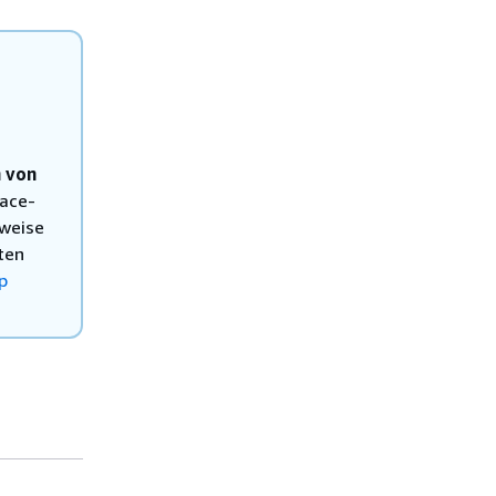
h von
ace-
rweise
ten
p