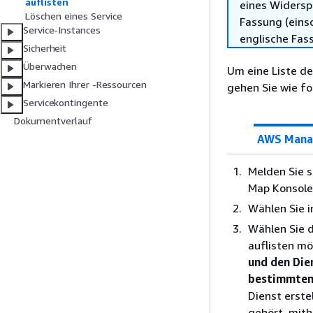
auflisten
eines Widersp
Löschen eines Service
Fassung (einsc
Service-Instances
englische Fas
Sicherheit
Überwachen
Um eine Liste de
Markieren Ihrer -Ressourcen
gehen Sie wie fol
Servicekontingente
Dokumentverlauf
AWS Mana
Melden Sie 
Map Konsole
Wählen Sie 
Wählen Sie 
auflisten m
und den Die
bestimmten 
Dienst erste
gehört, mith