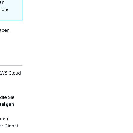
en
 die
aben,
 AWS Cloud
die Sie
nzeigen
 den
r Dienst