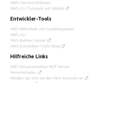
AWS-Servicerichtlinien
AWS-CLI-Tutorials auf GitHub
Entwickler-Tools
AWS Bibliothek mit Codebeispielen
AWS-CLI
AWS Builder Center
AWS-Entwickler-Tools Blog
Hilfreiche Links
AWS Documentation MCP Server
herunterladen
Melden Sie sich bei der AWS-Konsole an
AWS re:Post
Datenschutz
Nutzungsbedingungen für die
Website
Cookie-Einstellungen
© 2026,
Amazon Web Services, Inc. oder
Tochtergesellschaften. Alle Rechte vorbehalten.
Deutsch