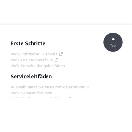
Erste Schritte
Top
AWS Praktische Tutorials
AWS-Lösungsportfolio
AWS-Entscheidungsleitfäden
Serviceleitfäden
Auswahl eines Services mit generativer KI
AWS-Servicerichtlinien
AWS-CLI-Tutorials auf GitHub
Entwickler-Tools
AWS Bibliothek mit Codebeispielen
AWS-CLI
AWS Builder Center