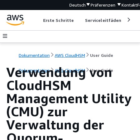
Deutsch
Präferenzen
Kontakt
F
Erste Schritte
Serviceleitfäden
Ent
Dokumentation
AWS CloudHSM
User Guide
Verwendung von
Dokumentation
AWS CloudHSM
User Guide
CloudHSM
Management Utility
(CMU) zur
Verwaltung der
Quorum-