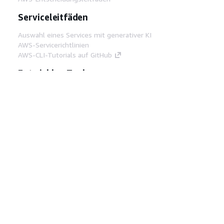
Serviceleitfäden
Auswahl eines Services mit generativer KI
AWS-Servicerichtlinien
AWS-CLI-Tutorials auf GitHub
Entwickler-Tools
AWS Bibliothek mit Codebeispielen
AWS-CLI
AWS Builder Center
AWS-Entwickler-Tools Blog
Hilfreiche Links
AWS Documentation MCP Server
herunterladen
Melden Sie sich bei der AWS-Konsole an
AWS re:Post
Datenschutz
Nutzungsbedingungen für die