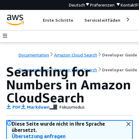
Deutsch
Präferenzen
Kontakt
F
Erste Schritte
Serviceleitfäden
Ent
Documentation
Amazon Cloud Search
Developer Guide
Searching for
Documentation
Amazon Cloud Search
Developer Guide
Numbers in Amazon
CloudSearch
PDF
Markdown
Fokusmodus
Diese Seite wurde nicht in Ihre Sprache
übersetzt.
Übersetzung anfragen