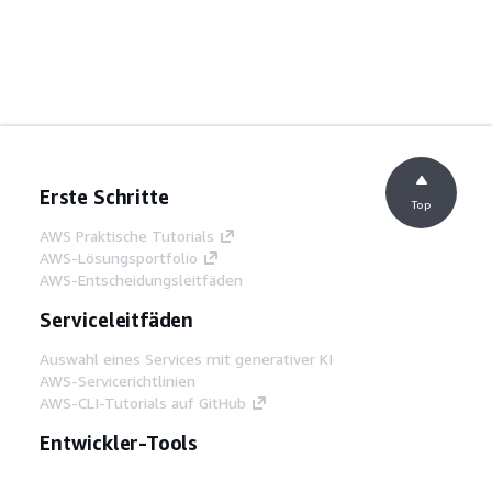
Erste Schritte
Top
AWS Praktische Tutorials
AWS-Lösungsportfolio
AWS-Entscheidungsleitfäden
Serviceleitfäden
Auswahl eines Services mit generativer KI
AWS-Servicerichtlinien
AWS-CLI-Tutorials auf GitHub
Entwickler-Tools
AWS Bibliothek mit Codebeispielen