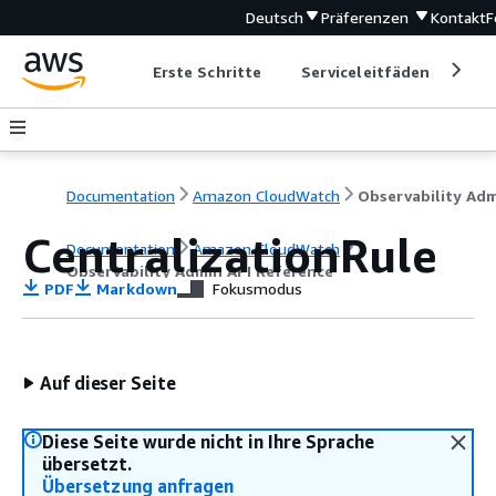
Deutsch
Präferenzen
Kontakt
F
Erste Schritte
Serviceleitfäden
Ent
Documentation
Amazon CloudWatch
CentralizationRule
Documentation
Amazon CloudWatch
Observability Admin API Reference
PDF
Markdown
Fokusmodus
Auf dieser Seite
Diese Seite wurde nicht in Ihre Sprache
übersetzt.
Übersetzung anfragen