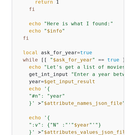
return
 1

fi
echo
"Here is what I found:"
echo
"
$info
"
fi
local
 ask_for_year=
true
while
 [[ 
"
$ask_for_year
"
 == 
true
 ]]; 
echo
"Let's get a list of movies re
    get_int_input 
"Enter a year between
    year=
$get_input_result
echo
'
{
    "#n": "year"

    }'
 >
"
$attribute_names_json_file
"
echo
'
{
    ":v": 
{
"N" :"'
"
$year
"
'"}

    }'
 >
"
$attributes_values_json_file
"