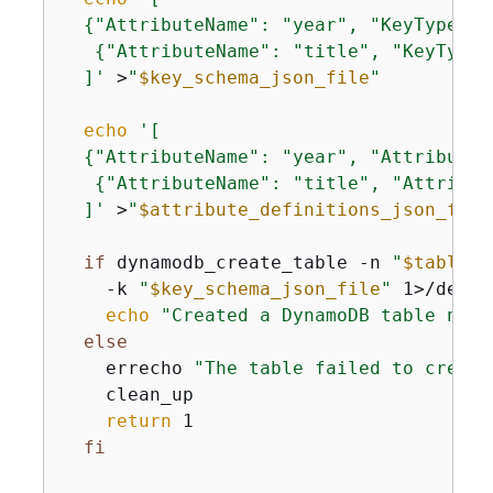
{
"AttributeName": "year", "KeyType": "
{
"AttributeName": "title", "KeyType":
  ]'
 >
"
$key_schema_json_file
"
echo
'[

{
"AttributeName": "year", "AttributeT
{
"AttributeName": "title", "Attribut
  ]'
 >
"
$attribute_definitions_json_file
if
 dynamodb_create_table -n 
"
$table_n
    -k 
"
$key_schema_json_file
"
 1>/dev/n
echo
"Created a DynamoDB table name
else
    errecho 
"The table failed to create
    clean_up

return
 1

fi