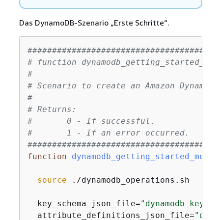
Das DynamoDB-Szenario „Erste Schritte“.
#######################################
# function dynamodb_getting_started_mov
#
# Scenario to create an Amazon DynamoDB
#
# Returns:
#       0 - If successful.
#       1 - If an error occurred.
#######################################
function
dynamodb_getting_started_movie
source
 ./dynamodb_operations.sh

  key_schema_json_file=
"dynamodb_key_sc
  attribute_definitions_json_file=
"dyna