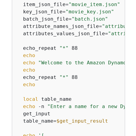
  item_json_file=
"movie_item.json"
  key_json_file=
"movie_key.json"
  batch_json_file=
"batch.json"
  attribute_names_json_file=
"attribute_
  attributes_values_json_file=
"attribut
  echo_repeat 
"*"
 88

echo
echo
"Welcome to the Amazon DynamoDB 
echo
  echo_repeat 
"*"
 88

echo
local
 table_name

echo
 -n 
"Enter a name for a new Dynam
  get_input

  table_name=
$get_input_result
echo
'[
