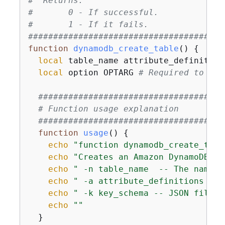
#  Returns:
#       0 - If successful.
#       1 - If it fails.
#######################################
function
dynamodb_create_table
() 
{
local
 table_name attribute_definition
local
 option OPTARG 
# Required to use
#####################################
# Function usage explanation
#####################################
function
usage
() 
{
echo
"function dynamodb_create_tabl
echo
"Creates an Amazon DynamoDB ta
echo
" -n table_name  -- The name o
echo
" -a attribute_definitions -- 
echo
" -k key_schema -- JSON file p
echo
""
  }
