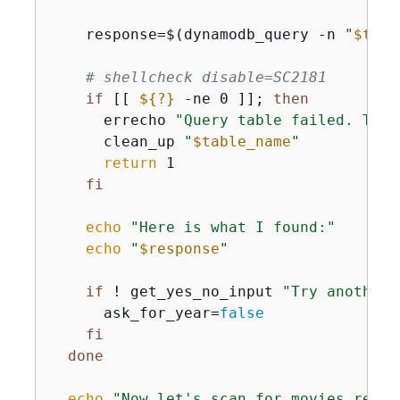
    response=$(dynamodb_query -n 
"
$tabl
# shellcheck disable=SC2181
if
 [[ 
$
{
?}
 -ne 0 ]]; 
then
      errecho 
"Query table failed. This
      clean_up 
"
$table_name
"
return
 1

fi
echo
"Here is what I found:"
echo
"
$response
"
if
 ! get_yes_no_input 
"Try another 
      ask_for_year=
false
fi
done
echo
"Now let's scan for movies relea