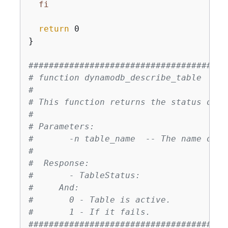
fi
return
 0

}

#######################################
# function dynamodb_describe_table
#
# This function returns the status of a
#
# Parameters:
#       -n table_name  -- The name of t
#
#  Response:
#       - TableStatus:
#     And:
#       0 - Table is active.
#       1 - If it fails.
#######################################