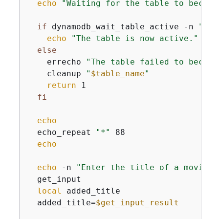
echo
"Waiting for the table to become
if
 dynamodb_wait_table_active -n 
"
$ta
echo
"The table is now active."
else
    errecho 
"The table failed to become
    cleanup 
"
$table_name
"
return
 1

fi
echo
  echo_repeat 
"*"
 88

echo
echo
 -n 
"Enter the title of a movie y
  get_input

local
 added_title

  added_title=
$get_input_result