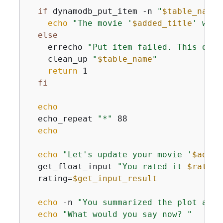
if
 dynamodb_put_item -n 
"
$table_name
"
echo
"The movie '
$added_title
' was 
else
    errecho 
"Put item failed. This demo
    clean_up 
"
$table_name
"
return
 1

fi
echo
  echo_repeat 
"*"
 88

echo
echo
"Let's update your movie '
$added
  get_float_input 
"You rated it 
$rating
  rating=
$get_input_result
echo
 -n 
"You summarized the plot as '
echo
"What would you say now? "