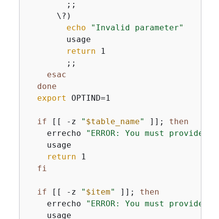
        ;;

      \?)

echo
"Invalid parameter"
        usage

return
 1

        ;;

esac
done
export
 OPTIND=1

if
 [[ -z 
"
$table_name
"
 ]]; 
then
    errecho 
"ERROR: You must provide a 
    usage

return
 1

fi
if
 [[ -z 
"
$item
"
 ]]; 
then
    errecho 
"ERROR: You must provide an
    usage
