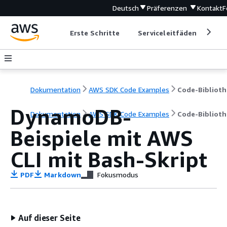
Deutsch
Präferenzen
Kontakt
F
Erste Schritte
Serviceleitfäden
Ent
Dokumentation
AWS SDK Code Examples
Code-Biblioth
DynamoDB-
Dokumentation
AWS SDK Code Examples
Code-Biblioth
Beispiele mit AWS
CLI mit Bash-Skript
PDF
Markdown
Fokusmodus
Auf dieser Seite