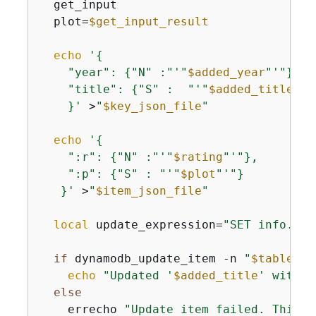
  get_input

  plot=
$get_input_result
echo
'
{
    "year": 
{
"N" :"'
"
$added_year
"
'"},

    "title": 
{
"S" :  "'
"
$added_title
"
'"
    }'
 >
"
$key_json_file
"
echo
'
{
    ":r": 
{
"N" :"'
"
$rating
"
'"},

    ":p": 
{
"S" : "'
"
$plot
"
'"}

   }'
 >
"
$item_json_file
"
local
 update_expression=
"SET info.rat
if
 dynamodb_update_item -n 
"
$table_na
echo
"Updated '
$added_title
' with n
else
    errecho 
"Update item failed. This d