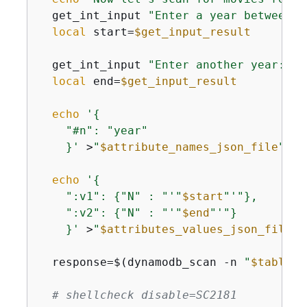
  get_int_input 
"Enter a year between 1
local
 start=
$get_input_result
  get_int_input 
"Enter another year: "
local
 end=
$get_input_result
echo
'
{
    "#n": "year"

    }'
 >
"
$attribute_names_json_file
"
echo
'
{
    ":v1": 
{
"N" : "'
"
$start
"
'"},

    ":v2": 
{
"N" : "'
"
$end
"
'"}

    }'
 >
"
$attributes_values_json_file
"
  response=$(dynamodb_scan -n 
"
$table_n
# shellcheck disable=SC2181