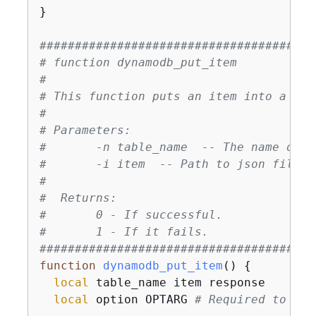
}

#######################################
# function dynamodb_put_item
#
# This function puts an item into a Dyn
#
# Parameters:
#       -n table_name  -- The name of t
#       -i item  -- Path to json file c
#
#  Returns:
#       0 - If successful.
#       1 - If it fails.
#######################################
function
dynamodb_put_item
() 
{
local
 table_name item response

local
 option OPTARG 
# Required to use