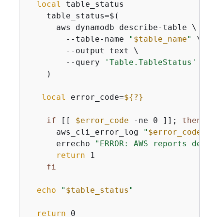
local
 table_status

    table_status=$(

      aws dynamodb describe-table \

        --table-name 
"
$table_name
"
 \

        --output text \

        --query 
'Table.TableStatus'
    )

local
 error_code=
$
{
?}
if
 [[ 
$error_code
 -ne 0 ]]; 
then
      aws_cli_error_log 
"
$error_code
"
      errecho 
"ERROR: AWS reports descr
return
 1

fi
echo
"
$table_status
"
return
 0
