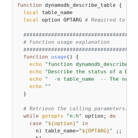
function
 dynamodb_describe_table 
{
local
 table_name

local
 option OPTARG 
# Required to use
#####################################
# Function usage explanation
#####################################
function
usage
() 
{
echo
"function dynamodb_describe_ta
echo
"Describe the status of a Dyna
echo
"  -n table_name  -- The name 
echo
""
  }

# Retrieve the calling parameters.
while
getopts
"n:h"
 option; 
do
case
"
$
{
option}
"
in
      n) table_name=
"
$
{
OPTARG}
"
 ;;
