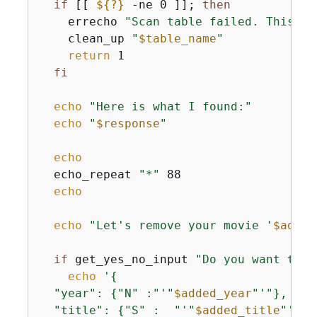
if
 [[ 
$
{
?}
 -ne 0 ]]; 
then
    errecho 
"Scan table failed. This de
    clean_up 
"
$table_name
"
return
 1

fi
echo
"Here is what I found:"
echo
"
$response
"
echo
  echo_repeat 
"*"
 88

echo
echo
"Let's remove your movie '
$added
if
 get_yes_no_input 
"Do you want to r
echo
'
{
  "year": 
{
"N" :"'
"
$added_year
"
'"},

  "title": 
{
"S" :  "'
"
$added_title
"
'"}
