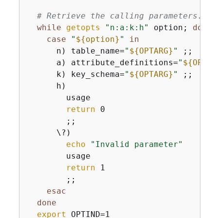
# Retrieve the calling parameters.
while
getopts
"n:a:k:h"
 option; 
do
case
"
$
{
option}
"
in
      n) table_name=
"
$
{
OPTARG}
"
 ;;

      a) attribute_definitions=
"
$
{
OPTAR
      k) key_schema=
"
$
{
OPTARG}
"
 ;;

      h)

        usage

return
 0

        ;;

      \?)

echo
"Invalid parameter"
        usage

return
 1

        ;;

esac
done
export
 OPTIND=1
