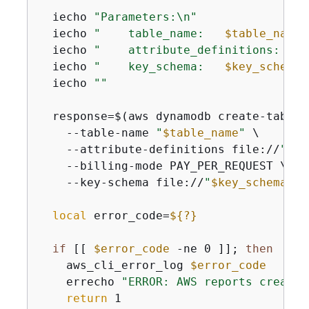
  iecho 
"Parameters:\n"
  iecho 
"    table_name:   
$table_name
"
  iecho 
"    attribute_definitions:   
$
  iecho 
"    key_schema:   
$key_schema
"
  iecho 
""
  response=$(aws dynamodb create-table \
    --table-name 
"
$table_name
"
 \

    --attribute-definitions file://
"
$at
    --billing-mode PAY_PER_REQUEST \

    --key-schema file://
"
$key_schema
"
 )

local
 error_code=
$
{
?}
if
 [[ 
$error_code
 -ne 0 ]]; 
then
    aws_cli_error_log 
$error_code
    errecho 
"ERROR: AWS reports create-
return
 1
