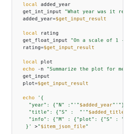
local
 added_year

  get_int_input 
"What year was it relea
  added_year=
$get_input_result
local
 rating

  get_float_input 
"On a scale of 1 - 10
  rating=
$get_input_result
local
 plot

echo
 -n 
"Summarize the plot for me: "
  get_input

  plot=
$get_input_result
echo
'
{
    "year": 
{
"N" :"'
"
$added_year
"
'"},

    "title": 
{
"S" :  "'
"
$added_title
"
'"
    "info": 
{
"M" : 
{
"plot": 
{
"S" : "'
"
$
   }'
 >
"
$item_json_file
"