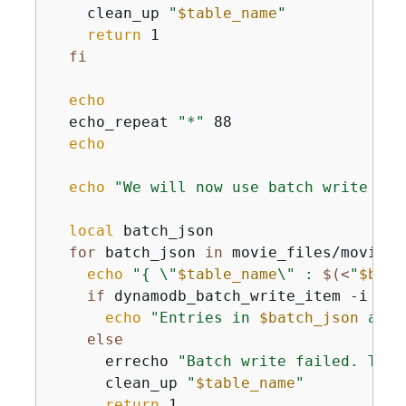
    clean_up 
"
$table_name
"
return
 1

fi
echo
  echo_repeat 
"*"
 88

echo
echo
"We will now use batch write to 
local
 batch_json

for
 batch_json 
in
 movie_files/movies_
echo
"
{
 \"
$table_name
\" : 
$(<
"
$batc
if
 dynamodb_batch_write_item -i 
"
$b
echo
"Entries in 
$batch_json
 adde
else
      errecho 
"Batch write failed. This
      clean_up 
"
$table_name
"
return
 1
