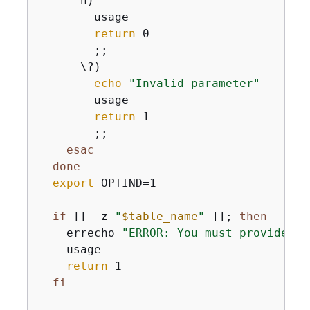
      h)

        usage

return
 0

        ;;

      \?)

echo
"Invalid parameter"
        usage

return
 1

        ;;

esac
done
export
 OPTIND=1

if
 [[ -z 
"
$table_name
"
 ]]; 
then
    errecho 
"ERROR: You must provide a 
    usage

return
 1

fi