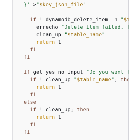
  }'
 >
"
$key_json_file
"
if
 ! dynamodb_delete_item -n 
"
$tabl
      errecho 
"Delete item failed. This
      clean_up 
"
$table_name
"
return
 1

fi
fi
if
 get_yes_no_input 
"Do you want to d
if
 ! clean_up 
"
$table_name
"
; 
then
return
 1

fi
else
if
 ! clean_up; 
then
return
 1

fi
fi