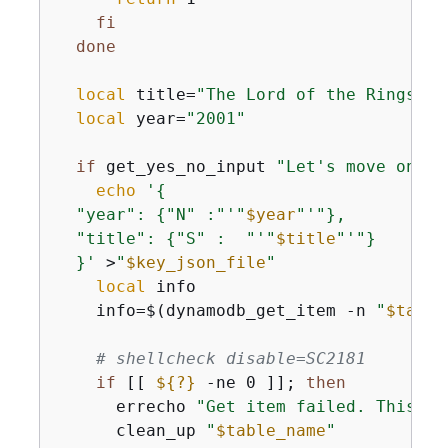
fi
done
local
 title=
"The Lord of the Rings: T
local
 year=
"2001"
if
 get_yes_no_input 
"Let's move on...
echo
'
{
  "year": 
{
"N" :"'
"
$year
"
'"},

  "title": 
{
"S" :  "'
"
$title
"
'"}

  }'
 >
"
$key_json_file
"
local
 info

    info=$(dynamodb_get_item -n 
"
$table
# shellcheck disable=SC2181
if
 [[ 
$
{
?}
 -ne 0 ]]; 
then
      errecho 
"Get item failed. This de
      clean_up 
"
$table_name
"