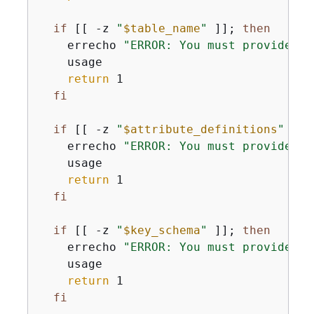
if
 [[ -z 
"
$table_name
"
 ]]; 
then
    errecho 
"ERROR: You must provide a 
    usage

return
 1

fi
if
 [[ -z 
"
$attribute_definitions
"
 ]];
    errecho 
"ERROR: You must provide an
    usage

return
 1

fi
if
 [[ -z 
"
$key_schema
"
 ]]; 
then
    errecho 
"ERROR: You must provide a 
    usage

return
 1

fi