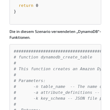
return
 0

}

Die in diesem Szenario verwendeten „DynamoDB“-
Funktionen.
#######################################
# function dynamodb_create_table
#
# This function creates an Amazon Dynam
#
# Parameters:
#       -n table_name  -- The name of t
#       -a attribute_definitions -- JSO
#       -k key_schema -- JSON file path
#