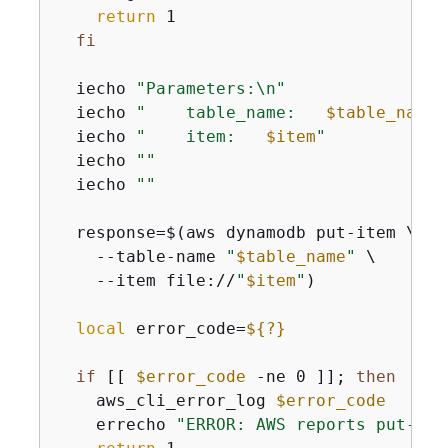
return
 1

fi
  iecho 
"Parameters:\n"
  iecho 
"    table_name:   
$table_name
"
  iecho 
"    item:   
$item
"
  iecho 
""
  iecho 
""
  response=$(aws dynamodb put-item \

    --table-name 
"
$table_name
"
 \

    --item file://
"
$item
"
)

local
 error_code=
$
{
?}
if
 [[ 
$error_code
 -ne 0 ]]; 
then
    aws_cli_error_log 
$error_code
    errecho 
"ERROR: AWS reports put-ite