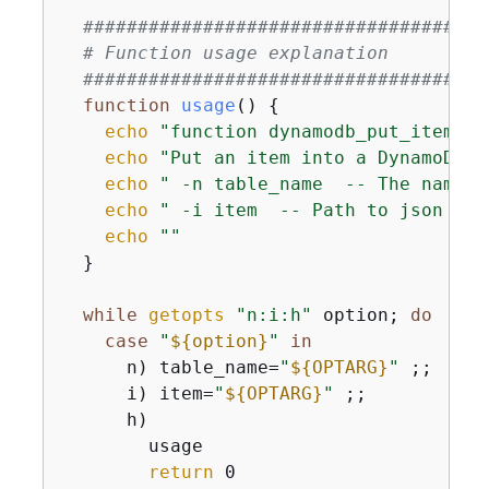
#####################################
# Function usage explanation
#####################################
function
usage
() 
{
echo
"function dynamodb_put_item"
echo
"Put an item into a DynamoDB t
echo
" -n table_name  -- The name o
echo
" -i item  -- Path to json fil
echo
""
  }

while
getopts
"n:i:h"
 option; 
do
case
"
$
{
option}
"
in
      n) table_name=
"
$
{
OPTARG}
"
 ;;

      i) item=
"
$
{
OPTARG}
"
 ;;

      h)

        usage

return
 0
