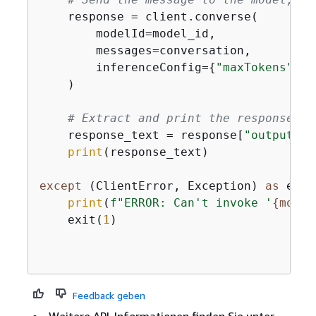
    response = client.converse(

        modelId=model_id,

        messages=conversation,

        inferenceConfig=
{
"maxTokens"
: 
5
    )

# Extract and print the response te
    response_text = response[
"output"
][
print
(response_text)

except
 (ClientError, Exception) 
as
 e:

print
(
f"ERROR: Can't invoke '
{
model
    exit(
1
)

Feedback geben