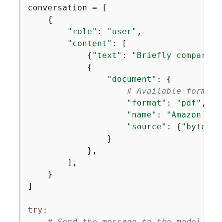
conversation = [

{
"role"
: 
"user"
,

"content"
: [

{
"text"
: 
"Briefly compare t
{
"document"
: 
{
# Available formats
"format"
: 
"pdf"
,

"name"
: 
"Amazon Nov
"source"
: 
{
"bytes"
:
                }

            },

        ],

    }

]

try
:

# Send the message to the model, us