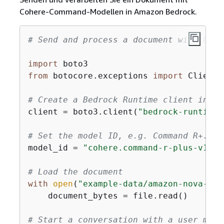
Cohere-Command-Modellen in Amazon Bedrock.
# Send and process a document with Cohe
import
from
 botocore.exceptions 
import
 ClientE
# Create a Bedrock Runtime client in th
client = boto3.client(
"bedrock-runtime"
# Set the model ID, e.g. Command R+.
model_id = 
"cohere.command-r-plus-v1:0"
# Load the document
with
open
(
"example-data/amazon-nova-ser
    document_bytes = file.read()

# Start a conversation with a user mess