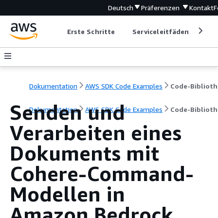
Deutsch
Präferenzen
Kontakt
F
Erste Schritte
Serviceleitfäden
Ent
Dokumentation
AWS SDK Code Examples
Code-Biblioth
Senden und
Dokumentation
AWS SDK Code Examples
Code-Biblioth
Verarbeiten eines
Dokuments mit
Cohere-Command-
Modellen in
Amazon Bedrock