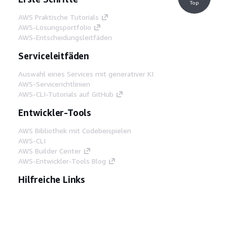
Top
AWS Praktische Tutorials
AWS-Lösungsportfolio
AWS-Entscheidungsleitfäden
Serviceleitfäden
Auswahl eines Services mit generativer KI
AWS-Servicerichtlinien
AWS-CLI-Tutorials auf GitHub
Entwickler-Tools
AWS Bibliothek mit Codebeispielen
AWS-CLI
AWS Builder Center
AWS-Entwickler-Tools Blog
Hilfreiche Links
AWS Documentation MCP Server
herunterladen
Melden Sie sich bei der AWS-Konsole an