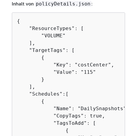
Inhalt von
:
policyDetails.json
{
    "ResourceTypes": [

        "VOLUME"

    ],

    "TargetTags": [

{
            "Key": "costCenter",

            "Value": "115"

        }

    ],

    "Schedules":[

{
            "Name": "DailySnapshots",

            "CopyTags": true,

            "TagsToAdd": [

{