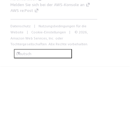
Melden Sie sich bei der AWS-Konsole an
AWS re:Post
Datenschutz
Nutzungsbedingungen für die
Website
Cookie-Einstellungen
© 2026,
Amazon Web Services, Inc. oder
Tochtergesellschaften. Alle Rechte vorbehalten.
Deutsch