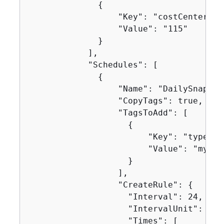
{
                  "Key": "costCenter",

                  "Value": "115"

              }

            ],

            "Schedules": [

{
                  "Name": "DailySnapshot
                  "CopyTags": true,

                  "TagsToAdd": [

{
                        "Key": "type",

                        "Value": "myDail
                    }

                  ],

                  "CreateRule": 
{
                    "Interval": 24,

                    "IntervalUnit": "HOU
                    "Times": [
