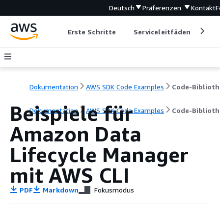
Deutsch
Präferenzen
Kontakt
F
Erste Schritte
Serviceleitfäden
Ent
Dokumentation
AWS SDK Code Examples
Code-Biblioth
Beispiele für
Dokumentation
AWS SDK Code Examples
Code-Biblioth
Amazon Data
Lifecycle Manager
mit AWS CLI
PDF
Markdown
Fokusmodus