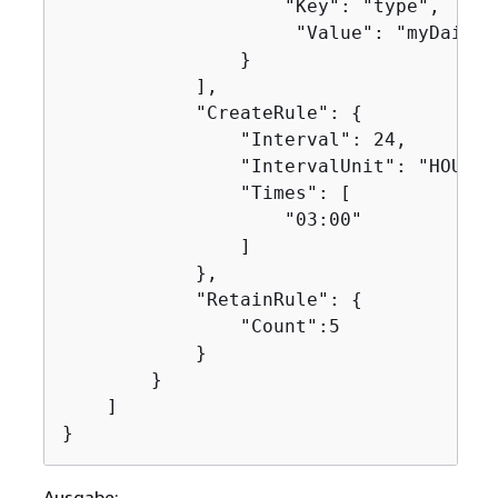
                    "Key": "type",

                     "Value": "myDailySn
                }

            ],

            "CreateRule": 
{
                "Interval": 24,

                "IntervalUnit": "HOURS",
                "Times": [

                    "03:00"

                ]

            },

            "RetainRule": 
{
                "Count":5

            }

        }

    ]

}
Ausgabe: