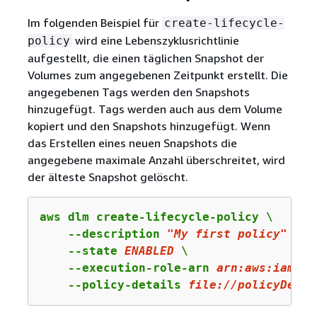
Im folgenden Beispiel für
create-lifecycle-
wird eine Lebenszyklusrichtlinie
policy
aufgestellt, die einen täglichen Snapshot der
Volumes zum angegebenen Zeitpunkt erstellt. Die
angegebenen Tags werden den Snapshots
hinzugefügt. Tags werden auch aus dem Volume
kopiert und den Snapshots hinzugefügt. Wenn
das Erstellen eines neuen Snapshots die
angegebene maximale Anzahl überschreitet, wird
der älteste Snapshot gelöscht.
aws dlm create-lifecycle-policy \

    --description 
"My first policy"
 \

    --state 
ENABLED
 \

    --execution-role-arn 
arn:
aws:
iam::
1
    --policy-details 
file:
//policyDetai