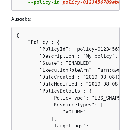
    --policy-id 
policy
-
0123456789
abcdef
Ausgabe:
{
    "Policy": 
{
        "PolicyId": "policy-0123456789ab
        "Description": "My policy",

        "State": "ENABLED",

        "ExecutionRoleArn": "arn:aws:ia
        "DateCreated": "2019-08-08T17:45
        "DateModified": "2019-08-08T17:4
        "PolicyDetails": 
{
            "PolicyType": "EBS_SNAPSHOT
            "ResourceTypes": [

                "VOLUME"

            ],

            "TargetTags": [
