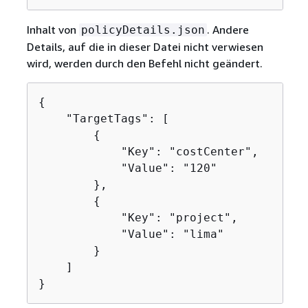
Inhalt von
. Andere
policyDetails.json
Details, auf die in dieser Datei nicht verwiesen
wird, werden durch den Befehl nicht geändert.
{
    "TargetTags": [

{
            "Key": "costCenter",

            "Value": "120"

        },

{
            "Key": "project",

            "Value": "lima"

        }

    ]

}