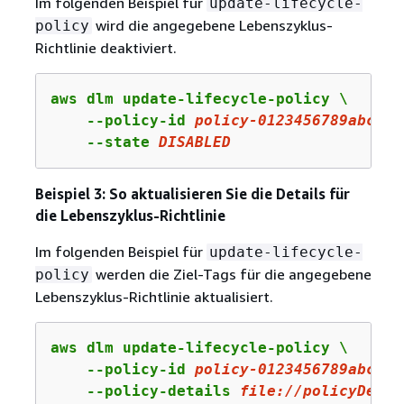
Im folgenden Beispiel für
update-lifecycle-
wird die angegebene Lebenszyklus-
policy
Richtlinie deaktiviert.
aws dlm update-lifecycle-policy \

    --policy-id 
policy
-
0123456789
abcdef
    --state 
DISABLED
Beispiel 3: So aktualisieren Sie die Details für
die Lebenszyklus-Richtlinie
Im folgenden Beispiel für
update-lifecycle-
werden die Ziel-Tags für die angegebene
policy
Lebenszyklus-Richtlinie aktualisiert.
aws dlm update-lifecycle-policy \

    --policy-id 
policy
-
0123456789
abcdef
    --policy-details 
file:
//policyDetai