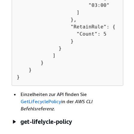
                        "03:00"

                    ]

                  },

                  "RetainRule": 
{
                    "Count": 5

                  }

              }

            ]

        }

    }

}
Einzelheiten zur API finden Sie
GetLifecyclePolicy
in der
AWS CLI
Befehlsreferenz
.
get-lifelycle-policy