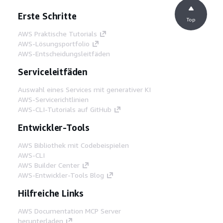
Erste Schritte
Top
AWS Praktische Tutorials
AWS-Lösungsportfolio
AWS-Entscheidungsleitfäden
Serviceleitfäden
Auswahl eines Services mit generativer KI
AWS-Servicerichtlinien
AWS-CLI-Tutorials auf GitHub
Entwickler-Tools
AWS Bibliothek mit Codebeispielen
AWS-CLI
AWS Builder Center
AWS-Entwickler-Tools Blog
Hilfreiche Links
AWS Documentation MCP Server
herunterladen