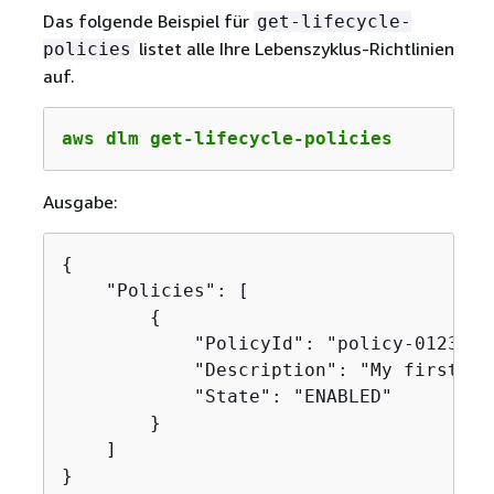
Das folgende Beispiel für
get-lifecycle-
listet alle Ihre Lebenszyklus-Richtlinien
policies
auf.
aws dlm get-lifecycle-policies
Ausgabe:
{
    "Policies": [

{
            "PolicyId": "policy-0123456
            "Description": "My first pol
            "State": "ENABLED"

        }

    ]

}