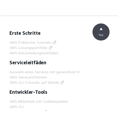
Erste Schritte
Top
AWS Praktische Tutorials
AWS-Lösungsportfolio
AWS-Entscheidungsleitfäden
Serviceleitfäden
Auswahl eines Services mit generativer KI
AWS-Servicerichtlinien
AWS-CLI-Tutorials auf GitHub
Entwickler-Tools
AWS Bibliothek mit Codebeispielen
AWS-CLI
AWS Builder Center
AWS-Entwickler-Tools Blog