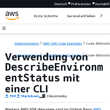
Deutsch
Präferenzen
Kontakt
F
Erste Schritte
Serviceleitfäden
Ent
Dokumentation
AWS SDK Code Examples
Code-Biblioth
Verwendung von
Dokumentation
AWS SDK Code Examples
Code-Biblioth
DescribeEnvironm
mit
entStatus
einer CLI
PDF
Markdown
Fokusmodus
Weitere AWS SDK-Beispiele sind im GitHub Repo
AWS