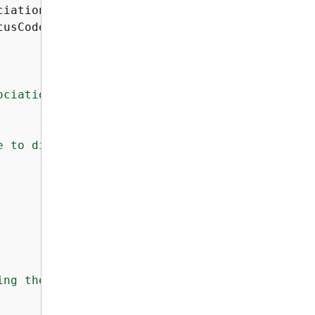
ciationId = associationId });

usCode.OK;

ociationID.NotFound"
)

e to disassociate address. 
{
ec2Exception.Mess
ing the Elastic IP.: 
{
ex.Message}
"
);
