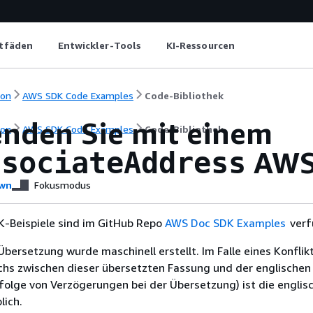
itfäden
Entwickler-Tools
KI-Ressourcen
ion
AWS SDK Code Examples
Code-Bibliothek
nden Sie mit einem
ion
AWS SDK Code Examples
Code-Bibliothek
AWS 
ssociateAddress
wn
Fokusmodus
-Beispiele sind im GitHub Repo
AWS Doc SDK Examples
verf
Übersetzung wurde maschinell erstellt. Im Falle eines Konflik
chs zwischen dieser übersetzten Fassung und der englischen
infolge von Verzögerungen bei der Übersetzung) ist die englis
ich.