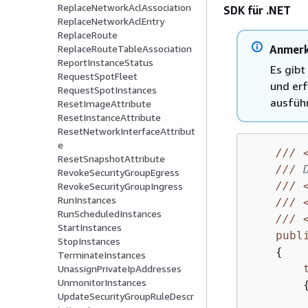
ReplaceNetworkAclAssociation
SDK für .NET
ReplaceNetworkAclEntry
ReplaceRoute
Anmer
ReplaceRouteTableAssociation
ReportInstanceStatus
Es gibt
RequestSpotFleet
und erf
RequestSpotInstances
ausfüh
ResetImageAttribute
ResetInstanceAttribute
ResetNetworkInterfaceAttribut
e
///
ResetSnapshotAttribute
///
 
RevokeSecurityGroupEgress
///
RevokeSecurityGroupIngress
RunInstances
///
RunScheduledInstances
///
StartInstances
publ
StopInstances
{
TerminateInstances
UnassignPrivateIpAddresses
UnmonitorInstances
UpdateSecurityGroupRuleDescr