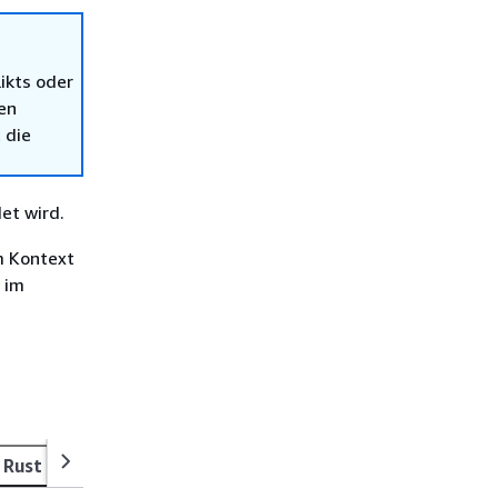
ikts oder
en
 die
et wird.
m Kontext
 im
Rust
Swift