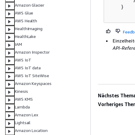
Amazon Glacier
    }

AWS Glue
AWS Health
HealthImaging
Feedb
HealthLake
Einzelheit
IAM
API-Refer
Amazon Inspector
AWS IoT
AWS IoT data
AWS IoT SiteWise
Amazon Keyspaces
Kinesis
Nächstes Thema
AWS KMS
Vorheriges The
Lambda
Amazon Lex
Lightsail
Amazon Location