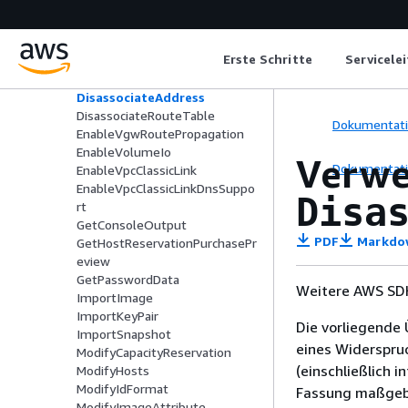
DetachVpnGateway
DisableVgwRoutePropagation
DisableVpcClassicLink
Erste Schritte
Servicele
DisableVpcClassicLinkDnsSuppo
rt
DisassociateAddress
DisassociateRouteTable
Dokumentat
EnableVgwRoutePropagation
EnableVolumeIo
Verwe
Dokumentat
EnableVpcClassicLink
EnableVpcClassicLinkDnsSuppo
Disa
rt
GetConsoleOutput
PDF
Markdo
GetHostReservationPurchasePr
eview
GetPasswordData
Weitere AWS SDK
ImportImage
ImportKeyPair
Die vorliegende 
ImportSnapshot
eines Widerspru
ModifyCapacityReservation
(einschließlich 
ModifyHosts
ModifyIdFormat
Fassung maßgebl
ModifyImageAttribute