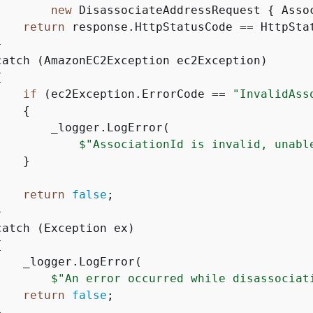
new
 DisassociateAddressRequest 
{
 Asso
return
 response.HttpStatusCode == HttpStat


catch (AmazonEC2Exception ec2Exception)

{
if
 (ec2Exception.ErrorCode == 
"InvalidAss
{
        _logger.LogError(

$"AssociationId is invalid, unabl
   }

return
false
;



atch (Exception ex)

{
   _logger.LogError(

$"An error occurred while disassociat
return
false
;


