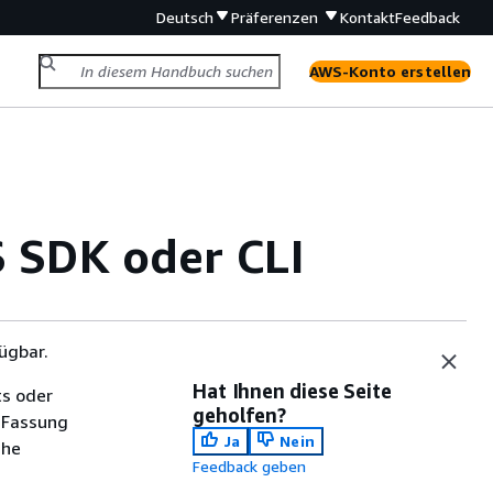
Deutsch
Präferenzen
Kontakt
Feedback
AWS-Konto erstellen
SDK oder CLI
ügbar.
Hat Ihnen diese Seite
ts oder
geholfen?
 Fassung
Ja
Nein
che
Feedback geben