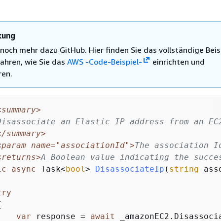
kung
 noch mehr dazu GitHub. Hier finden Sie das vollständige Beis
ahren, wie Sie das
AWS -Code-Beispiel-
einrichten und
ren.
<summary>
Disassociate an Elastic IP address from an EC
</summary>
<param name="associationId">
The association I
<returns>
A Boolean value indicating the succe
ic
async
 Task<
bool
> 
DisassociateIp
(
string
 ass
try
{
var
 response = 
await
 _amazonEC2.Disassocia