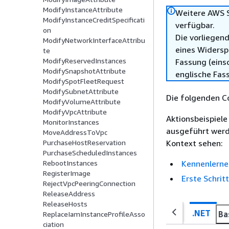
ModifyInstanceAttribute
Weitere AWS S
ModifyInstanceCreditSpecificati
verfügbar.
on
Die vorliegend
ModifyNetworkInterfaceAttribu
eines Widersp
te
ModifyReservedInstances
Fassung (einsc
ModifySnapshotAttribute
englische Fas
ModifySpotFleetRequest
ModifySubnetAttribute
Die folgenden C
ModifyVolumeAttribute
ModifyVpcAttribute
Aktionsbeispiel
MonitorInstances
ausgeführt werd
MoveAddressToVpc
Kontext sehen:
PurchaseHostReservation
PurchaseScheduledInstances
Kennenlerne
RebootInstances
RegisterImage
Erste Schrit
RejectVpcPeeringConnection
ReleaseAddress
ReleaseHosts
.NET
Ba
ReplaceIamInstanceProfileAsso
ciation