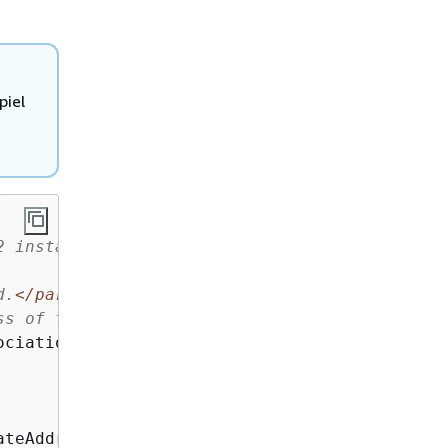
piel
2 instance.
d.
</param>
ss of the action.
</returns>
ociationId
)
teAddressAsync(
