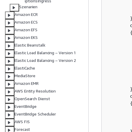
iptionsIngress
Szenarien
Amazon ECR
        }
Amazon ECS
        
Amazon EFS
Amazon EKS
Elastic Beanstalk
Elastic Load Balancing – Version 1
        
Elastic Load Balancing – Version 2
         
ElastiCache
MediaStore
Amazon EMR
        }
AWS Entity Resolution
        c
OpenSearch Dienst
EventBridge
         
EventBridge Scheduler
AWS FIS
Forecast
        }