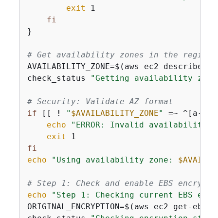
exit
 1

fi
}

# Get availability zones in the region 
AVAILABILITY_ZONE=$(aws ec2 describe-av
check_status 
"Getting availability zone
# Security: Validate AZ format
if
 [[ ! 
"
$AVAILABILITY_ZONE
"
 =~ ^[a-z]
{
echo
"ERROR: Invalid availability z
exit
fi
echo
"Using availability zone: 
$AVAILAB
# Step 1: Check and enable EBS encrypti
echo
"Step 1: Checking current EBS encr
ORIGINAL_ENCRYPTION=$(aws ec2 get-ebs-e