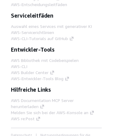
AWS-Entscheidungsleitfäden
Serviceleitfäden
Auswahl eines Services mit generativer KI
AWS-Servicerichtlinien
AWS-CLI-Tutorials auf GitHub
Entwickler-Tools
AWS Bibliothek mit Codebeispielen
AWS-CLI
AWS Builder Center
AWS-Entwickler-Tools Blog
Hilfreiche Links
AWS Documentation MCP Server
herunterladen
Melden Sie sich bei der AWS-Konsole an
AWS re:Post
Datenschutz
Nutzungsbedingungen für die