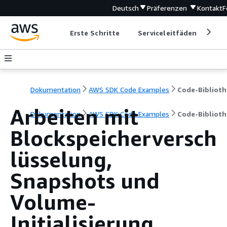
Deutsch
Präferenzen
Kontakt
F
Erste Schritte
Serviceleitfäden
Ent
Dokumentation
AWS SDK Code Examples
Code-Biblioth
Arbeiten mit
Dokumentation
AWS SDK Code Examples
Code-Biblioth
Blockspeicherversch
lüsselung,
Snapshots und
Volume-
Initialisierung