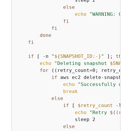
                    sleep 2

else
echo
"WARNING: Coul
fi
fi
done
fi
if
 [ -n 
"
$
{
SNAPSHOT_ID:-}
"
 ]; 
then
echo
"Deleting snapshot 
$SNAPSH
for
 ((retry_count=0; retry_coun
if
 aws ec2 delete-snapshot 
echo
"Successfully dele
break
else
if
 [ 
$retry_count
 -lt $
echo
"Retry 
$((retr
                    sleep 2

else