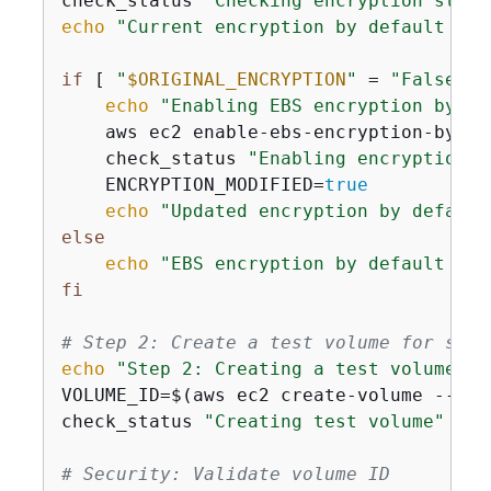
check_status 
"Checking encryption statu
echo
"Current encryption by default set
if
 [ 
"
$ORIGINAL_ENCRYPTION
"
 = 
"False"
 ]
echo
"Enabling EBS encryption by de
    aws ec2 enable-ebs-encryption-by-de
    check_status 
"Enabling encryption b
    ENCRYPTION_MODIFIED=
true
echo
"Updated encryption by default
else
echo
"EBS encryption by default is 
fi
# Step 2: Create a test volume for snap
echo
"Step 2: Creating a test volume (1
VOLUME_ID=$(aws ec2 create-volume --reg
check_status 
"Creating test volume"
# Security: Validate volume ID