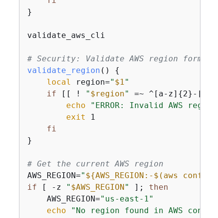
fi
}

validate_aws_cli

# Security: Validate AWS region format
validate_region
() 
{
local
 region=
"
$1
"
if
 [[ ! 
"
$region
"
 =~ ^[a-z]
{
2}-[a-z
echo
"ERROR: Invalid AWS region
exit
 1

fi
}

# Get the current AWS region
AWS_REGION=
"
$
{
AWS_REGION:-$(aws configu
if
 [ -z 
"
$AWS_REGION
"
 ]; 
then
    AWS_REGION=
"us-east-1"
echo
"No region found in AWS config