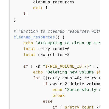
        cleanup_resources

exit
 1

fi
}

# Function to cleanup resources with re
cleanup_resources
() 
{
echo
"Attempting to clean up resour
local
 retry_count=0

local
 max_retries=3

if
 [ -n 
"
$
{
NEW_VOLUME_ID:-}
"
 ]; 
the
echo
"Deleting new volume 
$NEW_
for
 ((retry_count=0; retry_coun
if
 aws ec2 delete-volume --
echo
"Successfully dele
break
else
if
 [ 
$retry_count
 -lt $