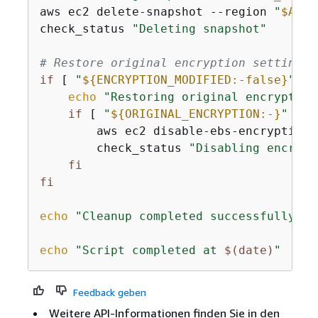
aws ec2 delete-snapshot --region 
"
$AWS_
check_status 
"Deleting snapshot"
# Restore original encryption setting i
if
 [ 
"
$
{
ENCRYPTION_MODIFIED:-false}
"
 = 
echo
"Restoring original encryption
if
 [ 
"
$
{
ORIGINAL_ENCRYPTION:-}
"
 = 
"
        aws ec2 disable-ebs-encryption-
        check_status 
"Disabling encrypt
fi
fi
echo
"Cleanup completed successfully."
echo
"Script completed at 
$(date)
"
Feedback geben
Weitere API-Informationen finden Sie in den