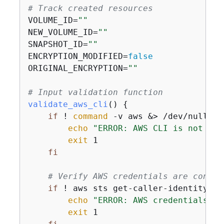
# Track created resources
VOLUME_ID=
""
NEW_VOLUME_ID=
""
SNAPSHOT_ID=
""
ENCRYPTION_MODIFIED=
false
ORIGINAL_ENCRYPTION=
""
# Input validation function
validate_aws_cli
() 
{
if
 ! 
command
 -v aws &> /dev/null; 
t
echo
"ERROR: AWS CLI is not ins
exit
 1

fi
# Verify AWS credentials are config
if
 ! aws sts get-caller-identity &>
echo
"ERROR: AWS credentials ar
exit
 1
