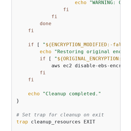
echo
"WARNING: Coul
fi
fi
done
fi
if
 [ 
"
$
{
ENCRYPTION_MODIFIED:-false}
echo
"Restoring original encryp
if
 [ 
"
$
{
ORIGINAL_ENCRYPTION:-}
"
            aws ec2 disable-ebs-encrypt
fi
fi
echo
"Cleanup completed."
}

# Set trap for cleanup on exit
trap
 cleanup_resources EXIT
