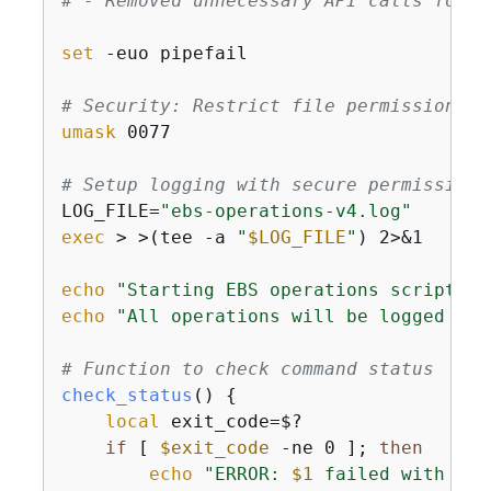
# - Removed unnecessary API calls for K
set
 -euo pipefail

# Security: Restrict file permissions f
umask
 0077

# Setup logging with secure permissions
LOG_FILE=
"ebs-operations-v4.log"
exec
 > >(tee -a 
"
$LOG_FILE
"
) 2>&1

echo
"Starting EBS operations script at
echo
"All operations will be logged to 
# Function to check command status
check_status
() 
{
local
 exit_code=$?

if
 [ 
$exit_code
 -ne 0 ]; 
then
echo
"ERROR: 
$1
 failed with exi