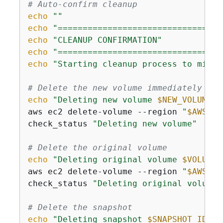
# Auto-confirm cleanup
echo
""
echo
"=================================
echo
"CLEANUP CONFIRMATION"
echo
"=================================
echo
"Starting cleanup process to minim
# Delete the new volume immediately to 
echo
"Deleting new volume 
$NEW_VOLUME_I
aws ec2 delete-volume --region 
"
$AWS_RE
check_status 
"Deleting new volume"
# Delete the original volume
echo
"Deleting original volume 
$VOLUME_
aws ec2 delete-volume --region 
"
$AWS_RE
check_status 
"Deleting original volume"
# Delete the snapshot
echo
"Deleting snapshot 
$SNAPSHOT_ID
...