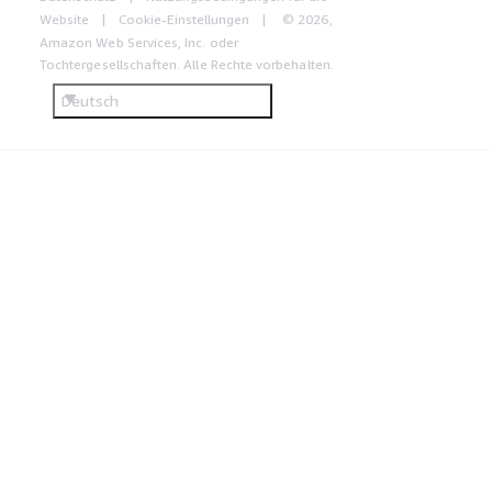
Website
Cookie-Einstellungen
© 2026,
Amazon Web Services, Inc. oder
Tochtergesellschaften. Alle Rechte vorbehalten.
Deutsch