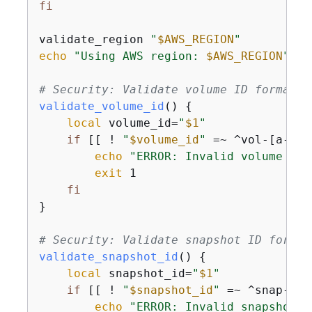
fi
validate_region 
"
$AWS_REGION
"
echo
"Using AWS region: 
$AWS_REGION
"
# Security: Validate volume ID format b
validate_volume_id
() 
{
local
 volume_id=
"
$1
"
if
 [[ ! 
"
$volume_id
"
 =~ ^vol-[a-z0-
echo
"ERROR: Invalid volume ID 
exit
 1

fi
}

# Security: Validate snapshot ID format
validate_snapshot_id
() 
{
local
 snapshot_id=
"
$1
"
if
 [[ ! 
"
$snapshot_id
"
 =~ ^snap-[a-
echo
"ERROR: Invalid snapshot I