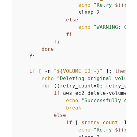
echo
"Retry 
$((retr
                    sleep 2

else
echo
"WARNING: Coul
fi
fi
done
fi
if
 [ -n 
"
$
{
VOLUME_ID:-}
"
 ]; 
then
echo
"Deleting original volume 
for
 ((retry_count=0; retry_coun
if
 aws ec2 delete-volume --
echo
"Successfully dele
break
else
if
 [ 
$retry_count
 -lt $
echo
"Retry 
$((retr