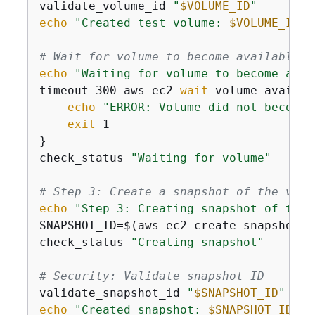
validate_volume_id 
"
$VOLUME_ID
"
echo
"Created test volume: 
$VOLUME_ID
"
# Wait for volume to become available w
echo
"Waiting for volume to become avai
timeout 300 aws ec2 
wait
 volume-availab
echo
"ERROR: Volume did not become 
exit
 1

}

check_status 
"Waiting for volume"
# Step 3: Create a snapshot of the volu
echo
"Step 3: Creating snapshot of the 
SNAPSHOT_ID=$(aws ec2 create-snapshot -
check_status 
"Creating snapshot"
# Security: Validate snapshot ID
validate_snapshot_id 
"
$SNAPSHOT_ID
"
echo
"Created snapshot: 
$SNAPSHOT_ID
"