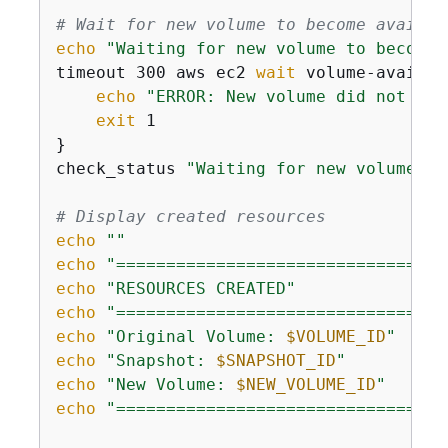
# Wait for new volume to become availab
echo
"Waiting for new volume to become 
timeout 300 aws ec2 
wait
 volume-availab
echo
"ERROR: New volume did not bec
exit
 1

}

check_status 
"Waiting for new volume"
# Display created resources
echo
""
echo
"=================================
echo
"RESOURCES CREATED"
echo
"=================================
echo
"Original Volume: 
$VOLUME_ID
"
echo
"Snapshot: 
$SNAPSHOT_ID
"
echo
"New Volume: 
$NEW_VOLUME_ID
"
echo
"=================================