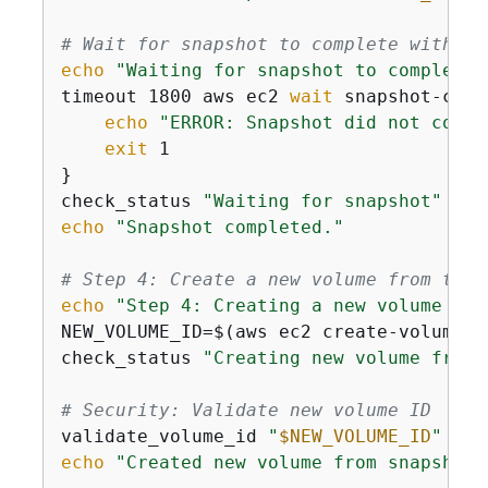
# Wait for snapshot to complete with pr
echo
"Waiting for snapshot to complete 
timeout 1800 aws ec2 
wait
 snapshot-comp
echo
"ERROR: Snapshot did not compl
exit
 1

}

check_status 
"Waiting for snapshot"
echo
"Snapshot completed."
# Step 4: Create a new volume from the 
echo
"Step 4: Creating a new volume fro
NEW_VOLUME_ID=$(aws ec2 create-volume -
check_status 
"Creating new volume from 
# Security: Validate new volume ID
validate_volume_id 
"
$NEW_VOLUME_ID
"
echo
"Created new volume from snapshot: