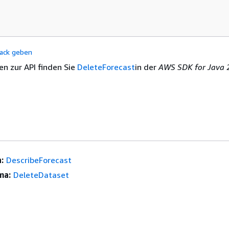
ack geben
en zur API finden Sie
DeleteForecast
in der
AWS SDK for Java 2
:
DescribeForecast
ma:
DeleteDataset