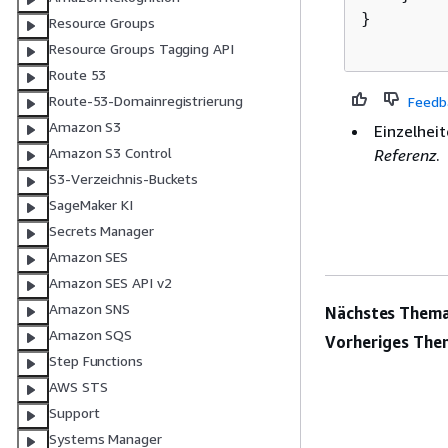
}

Resource Groups
Resource Groups Tagging API
Route 53
Route-53-Domainregistrierung
Feedb
Amazon S3
Einzelheit
Amazon S3 Control
Referenz
.
S3-Verzeichnis-Buckets
SageMaker KI
Secrets Manager
Amazon SES
Amazon SES API v2
Amazon SNS
Nächstes Thema
Amazon SQS
Vorheriges The
Step Functions
AWS STS
Support
Systems Manager