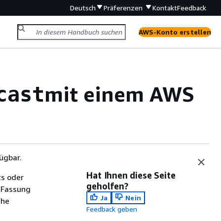
Deutsch
Präferenzen
Kontakt
Feedback
AWS-Konto erstellen
mit einem AWS
cast
ügbar.
Hat Ihnen diese Seite
ts oder
geholfen?
 Fassung
Ja
Nein
che
Feedback geben