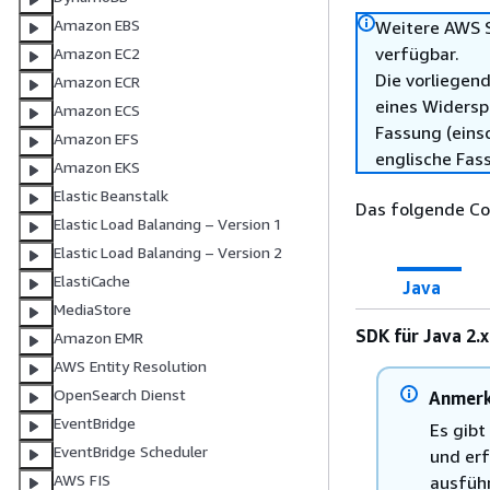
Amazon EBS
Weitere AWS S
verfügbar.
Amazon EC2
Die vorliegend
Amazon ECR
eines Widersp
Amazon ECS
Fassung (einsc
Amazon EFS
englische Fas
Amazon EKS
Elastic Beanstalk
Das folgende Cod
Elastic Load Balancing – Version 1
Elastic Load Balancing – Version 2
ElastiCache
Java
MediaStore
SDK für Java 2.x
Amazon EMR
AWS Entity Resolution
OpenSearch Dienst
Anmer
EventBridge
Es gibt
EventBridge Scheduler
und erf
AWS FIS
ausfüh