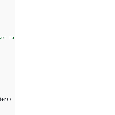
et to delete.\s

er()
