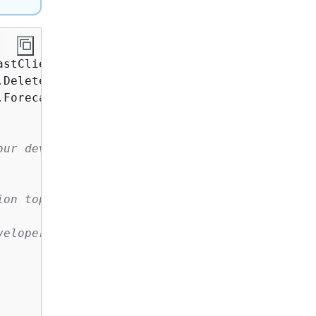
ForecastException;

ur development

on topic:

eloper-guide/get-started.html
