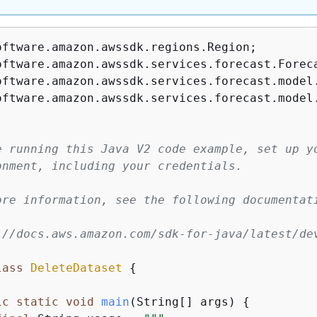
oftware.amazon.awssdk.services.forecast.model.
e running this Java V2 code example, set up yo
onment, including your credentials.

ore information, see the following documentati
://docs.aws.amazon.com/sdk-for-java/latest/dev
lass
DeleteDataset
{
ic
static
void
main
(String[] args)
{