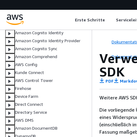
CodeBuild
CodeCommit
CodeDeploy
Erste Schritte
Servicele
CodePipeline
Amazon Cognito Identity
Amazon Cognito Identity Provider
Dokumentat
Amazon Cognito Sync
Verwe
Dokumentat
Amazon Comprehend
AWS Config
SDK
Kunde Connect
AWS Control Tower
PDF
Markdo
Firehose
Device Farm
Weitere AWS SDK
Direct Connect
Die vorliegende 
Directory Service
eines Widerspru
AWS DMS
(einschließlich 
Amazon DocumentDB
Fassung maßgebl
DynamoDB