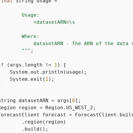
final
 String usage = 
""
"

       Usage:

            <datasetARN>\s

       Where:

            datasetARN - The ARN of the data s
        "
""
;

if
 (args.length != 
1
) 
{
    System.out.println(usage);

    System.exit(
1
);



String datasetARN = args[
0
];

Region region = Region.US_WEST_2;

ForecastClient forecast = ForecastClient.build
       .region(region)

       .build();
