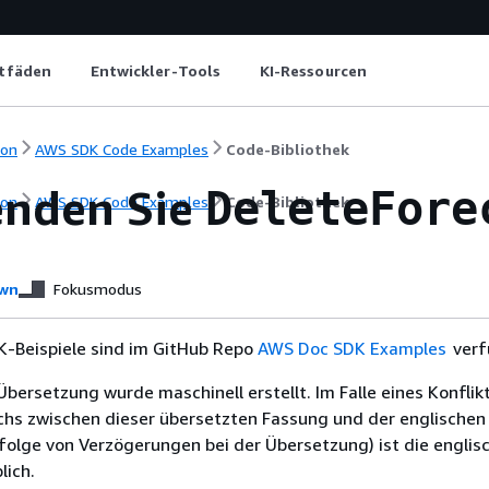
itfäden
Entwickler-Tools
KI-Ressourcen
ion
AWS SDK Code Examples
Code-Bibliothek
nden Sie
DeleteFore
ion
AWS SDK Code Examples
Code-Bibliothek
wn
Fokusmodus
-Beispiele sind im GitHub Repo
AWS Doc SDK Examples
verf
Übersetzung wurde maschinell erstellt. Im Falle eines Konflik
chs zwischen dieser übersetzten Fassung und der englischen
infolge von Verzögerungen bei der Übersetzung) ist die englis
ich.