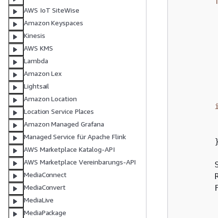
AWS IoT SiteWise
Amazon Keyspaces
         
Kinesis
        
AWS KMS
         
Lambda
        
Amazon Lex
        
Lightsail
Amazon Location
Location Service Places
        
Amazon Managed Grafana
        
Managed Service für Apache Flink
        }
AWS Marketplace Katalog-API
AWS Marketplace Vereinbarungs-API
        
MediaConnect
        
MediaConvert
        
         
MediaLive
         
MediaPackage