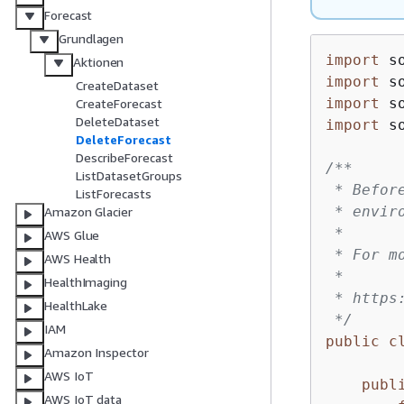
Forecast
Grundlagen
import
Aktionen
import
CreateDataset
import
CreateForecast
DeleteDataset
import
 s
DeleteForecast
DescribeForecast
/**

ListDatasetGroups
 * Befor
ListForecasts
 * envir
Amazon Glacier
 *

AWS Glue
 * For m
AWS Health
 *

HealthImaging
 * https
HealthLake
 */
IAM
public
c
Amazon Inspector
AWS IoT
publ
AWS IoT data