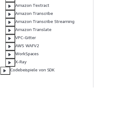
Amazon Textract
Amazon Transcribe
Amazon Transcribe Streaming
Amazon Translate
VPC-Gitter
AWS WAFV2
WorkSpaces
X-Ray
Codebeispiele von SDK
Erste Schritte
Serviceleitf
AWS Praktische Tutorials
Auswahl eines Ser
AWS-Lösungsportfolio
AWS-Servicerichtl
AWS-Entscheidungsleitfäden
AWS-CLI-Tutorial