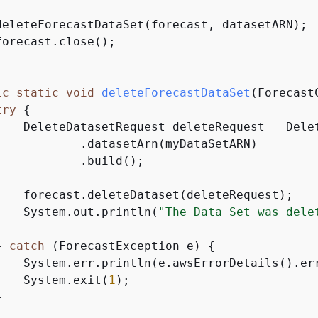
deleteForecastDataSet(forecast, datasetARN);

orecast.close();

ic
static
void
deleteForecastDataSet
(Forecast
try
{
    DeleteDatasetRequest deleteRequest = Delet
            .datasetArn(myDataSetARN)

           .build();

    forecast.deleteDataset(deleteRequest);

    System.out.println(
"The Data Set was dele
} 
catch
 (ForecastException e) 
{
    System.err.println(e.awsErrorDetails().err
    System.exit(
1
);


