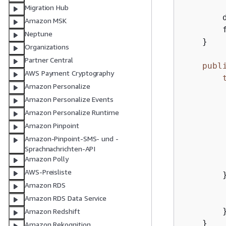
Migration Hub
        
Amazon MSK
        f
Neptune
    }

Organizations
Partner Central
publ
AWS Payment Cryptography
Amazon Personalize
        
Amazon Personalize Events
        
Amazon Personalize Runtime
         
Amazon Pinpoint
        
Amazon-Pinpoint-SMS- und -
Sprachnachrichten-API
        
Amazon Polly
AWS-Preisliste
        
Amazon RDS
        
Amazon RDS Data Service
        
        }
Amazon Redshift
    }

Amazon Rekognition