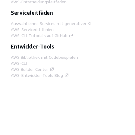
AWS-Entscheidungsleitfäden
Serviceleitfäden
Auswahl eines Services mit generativer KI
AWS-Servicerichtlinien
AWS-CLI-Tutorials auf GitHub
Entwickler-Tools
AWS Bibliothek mit Codebeispielen
AWS-CLI
AWS Builder Center
AWS-Entwickler-Tools Blog
Hilfreiche Links
AWS Documentation MCP Server
herunterladen
Melden Sie sich bei der AWS-Konsole an
AWS re:Post
Datenschutz
Nutzungsbedingungen für die