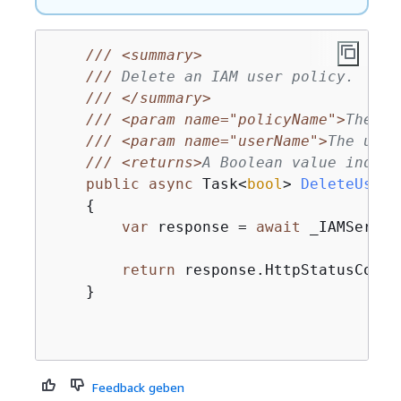
///
<summary>
///
 Delete an IAM user policy.
///
</summary>
///
<param name="policyName">
The na
///
<param name="userName">
The user
///
<returns>
A Boolean value indica
public
async
 Task<
bool
> 
DeleteUserP
{
var
 response = 
await
 _IAMServic
return
 response.HttpStatusCode 
    }

Feedback geben