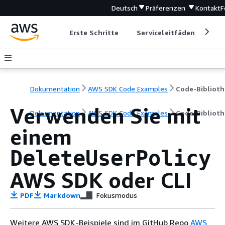
Deutsch
Präferenzen
Kontakt
F
Erste Schritte
Serviceleitfäden
Ent
Dokumentation
AWS SDK Code Examples
Code-Biblioth
Verwenden Sie mit
Dokumentation
AWS SDK Code Examples
Code-Biblioth
einem
DeleteUserPolicy
AWS SDK oder CLI
PDF
Markdown
Fokusmodus
Weitere AWS SDK-Beispiele sind im GitHub Repo
AWS