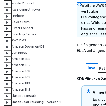
Kunde Connect
Weitere AWS S
AWS Control Tower
verfügbar.
Firehose
Die vorliegend
Device Farm
eines Widersp
Fassung (einsc
Direct Connect
englische Fas
Directory Service
AWS DMS
Die folgenden Co
Amazon DocumentDB
EULA anhängen.
DynamoDB
Amazon EBS
Amazon EC2
Java
Pyt
Amazon ECR
Amazon ECS
SDK für Java 2.x
Amazon EFS
Amazon EKS
Anmer
Elastic Beanstalk
Es gibt
Elastic Load Balancing – Version 1
und erf