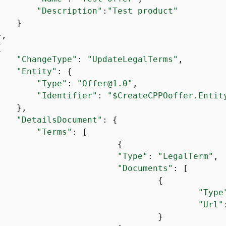
"Description"
:
"Test product"
   }

,

{
"ChangeType"
: 
"UpdateLegalTerms"
,

"Entity"
: 
{
"Type"
: 
"Offer@1.0"
,

"Identifier"
: 
"$CreateCPPOoffer.Entit
   },

"DetailsDocument"
: 
{
"Terms"
: [

{
"Type"
: 
"LegalTerm"
,

"Documents"
: [

{
"Type
"Url"
			}
