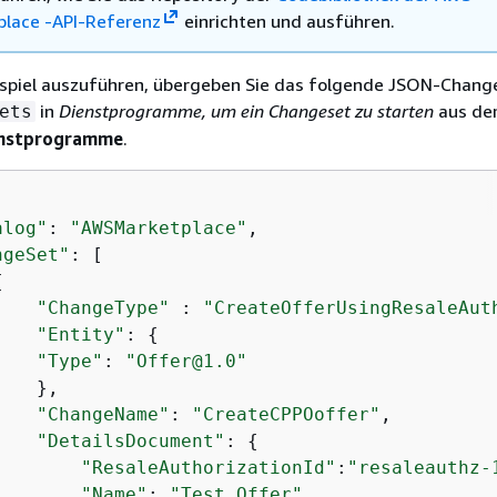
place -API-Referenz
einrichten und ausführen.
spiel auszuführen, übergeben Sie das folgende JSON-Chang
in
Dienstprogramme, um ein Changeset zu starten
aus d
ets
nstprogramme
.
alog"
: 
"AWSMarketplace"
,

ngeSet"
: [

{
"ChangeType"
 : 
"CreateOfferUsingResaleAut
"Entity"
: 
{
"Type"
: 
"Offer@1.0"
   },

"ChangeName"
: 
"CreateCPPOoffer"
,

"DetailsDocument"
: 
{
"ResaleAuthorizationId"
:
"resaleauthz-
"Name"
: 
"Test Offer"
,
