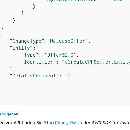
           }

       ]

    }

,

{
"ChangeType"
:
"ReleaseOffer"
,

"Entity"
:
{
"Type"
: 
"Offer@1.0"
,

"Identifier"
: 
"$CreateCPPOoffer.Entit
   },

"DetailsDocument"
: 
{
}



ack geben
en zur API finden Sie
StartChangeSet
in der
AWS SDK for Java 