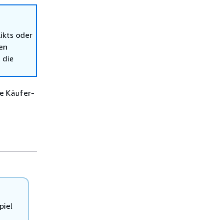
ikts oder
en
 die
ne Käufer-
piel