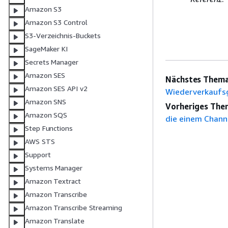
Amazon S3
Amazon S3 Control
S3-Verzeichnis-Buckets
SageMaker KI
Secrets Manager
Amazon SES
Nächstes Thema
Amazon SES API v2
Wiederverkaufsg
Amazon SNS
Vorheriges The
Amazon SQS
die einem Channe
Step Functions
AWS STS
Support
Systems Manager
Amazon Textract
Amazon Transcribe
Amazon Transcribe Streaming
Amazon Translate