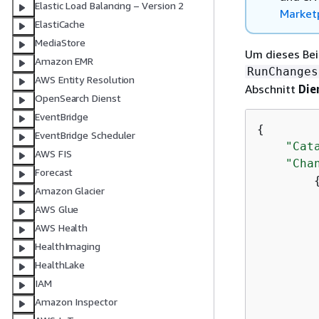
Elastic Load Balancing – Version 2
Market
ElastiCache
MediaStore
Um dieses Bei
Amazon EMR
RunChanges
AWS Entity Resolution
Abschnitt
Die
OpenSearch Dienst
EventBridge
{
EventBridge Scheduler
"Cat
AWS FIS
"Cha
Forecast
Amazon Glacier
AWS Glue
AWS Health
HealthImaging
         
HealthLake
IAM
Amazon Inspector