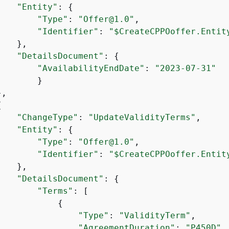
"Entity"
: 
{
"Type"
: 
"Offer@1.0"
,

"Identifier"
: 
"$CreateCPPOoffer.Entit
   },

"DetailsDocument"
: 
{
"AvailabilityEndDate"
: 
"2023-07-31"
       }

,

{
"ChangeType"
: 
"UpdateValidityTerms"
,

"Entity"
: 
{
"Type"
: 
"Offer@1.0"
,

"Identifier"
: 
"$CreateCPPOoffer.Entit
   },

"DetailsDocument"
: 
{
"Terms"
: [

{
"Type"
: 
"ValidityTerm"
,

"AgreementDuration"
: 
"P450D"