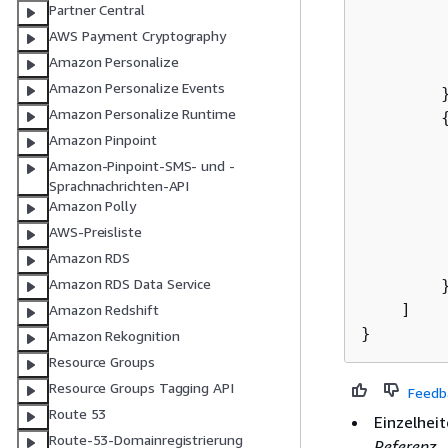
Partner Central
         
AWS Payment Cryptography
         
Amazon Personalize
         
Amazon Personalize Events
        }
Amazon Personalize Runtime
Amazon Pinpoint
Amazon-Pinpoint-SMS- und -
Sprachnachrichten-API
Amazon Polly
AWS-Preisliste
         
Amazon RDS
Amazon RDS Data Service
        }
    ]

Amazon Redshift
Amazon Rekognition
Resource Groups
Resource Groups Tagging API
Feedb
Route 53
Einzelheit
Route-53-Domainregistrierung
Referenz
.