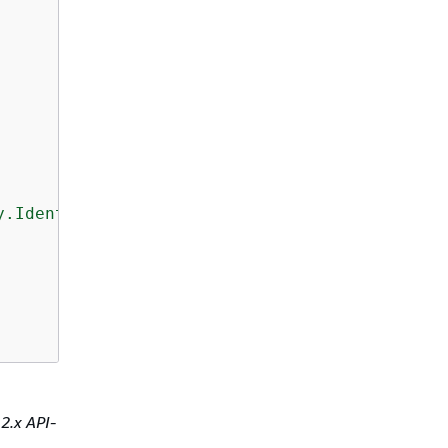
y.Identifier"
2.x API-