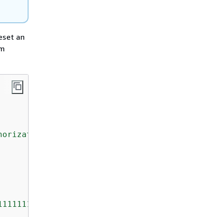
eset an
em
horization"
,

1111111111111"
, 
