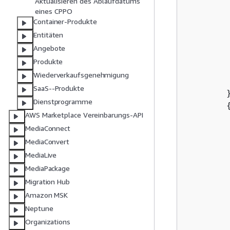
Aktualisieren des Ablaufdatums
eines CPPO
Container-Produkte
Entitäten
         
Angebote
Produkte
Wiederverkaufsgenehmigung
         
SaaS--Produkte
        }
Dienstprogramme
AWS Marketplace Vereinbarungs-API
MediaConnect
MediaConvert
MediaLive
         
MediaPackage
Migration Hub
Amazon MSK
Neptune
Organizations