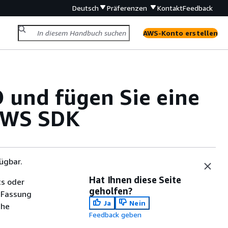
Deutsch
Präferenzen
Kontakt
Feedback
AWS-Konto erstellen
O und fügen Sie eine
AWS SDK
ügbar.
Hat Ihnen diese Seite
ts oder
geholfen?
 Fassung
Ja
Nein
che
Feedback geben