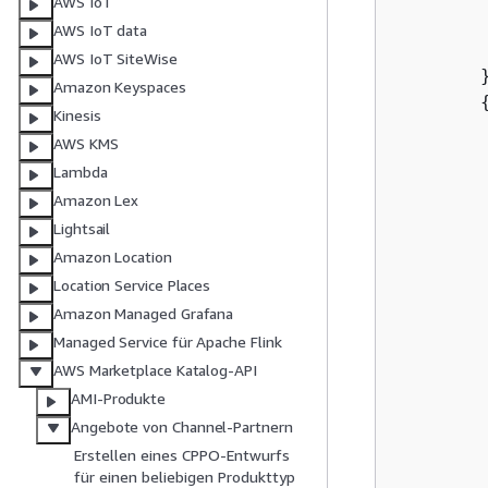
AWS IoT
AWS IoT data
         
AWS IoT SiteWise
        }
Amazon Keyspaces
Kinesis
AWS KMS
Lambda
Amazon Lex
Lightsail
         
Amazon Location
Location Service Places
Amazon Managed Grafana
Managed Service für Apache Flink
AWS Marketplace Katalog-API
AMI-Produkte
Angebote von Channel-Partnern
Erstellen eines CPPO-Entwurfs
            	
für einen beliebigen Produkttyp