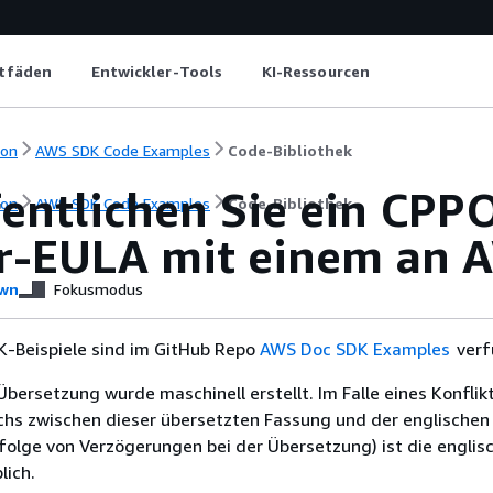
itfäden
Entwickler-Tools
KI-Ressourcen
ion
AWS SDK Code Examples
Code-Bibliothek
entlichen Sie ein CPP
ion
AWS SDK Code Examples
Code-Bibliothek
r-EULA mit einem an 
wn
Fokusmodus
-Beispiele sind im GitHub Repo
AWS Doc SDK Examples
verf
Übersetzung wurde maschinell erstellt. Im Falle eines Konflik
chs zwischen dieser übersetzten Fassung und der englischen
infolge von Verzögerungen bei der Übersetzung) ist die englis
ich.