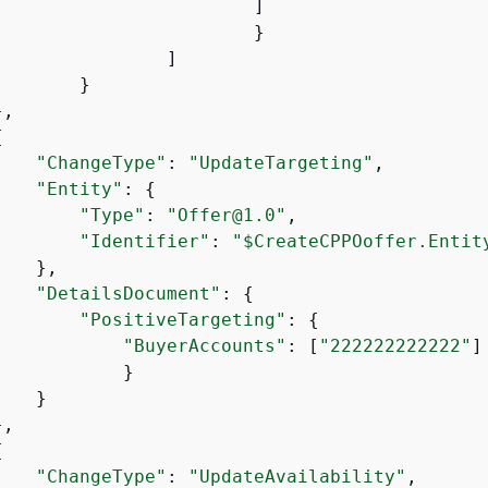
			]

,

{
"ChangeType"
: 
"UpdateTargeting"
,

"Entity"
: 
{
"Type"
: 
"Offer@1.0"
,

"Identifier"
: 
"$CreateCPPOoffer.Entit
   },

"DetailsDocument"
: 
{
"PositiveTargeting"
: 
{
"BuyerAccounts"
: [
"222222222222"
]

           }

   }

,

{
"ChangeType"
: 
"UpdateAvailability"
,
