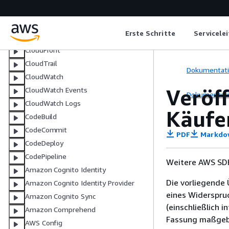
AWS Cloud Map
AWS Cloud9
Erste Schritte
Servicele
CloudFormation
CloudFront
CloudTrail
Dokumentat
CloudWatch
Veröff
CloudWatch Events
Dokumentat
CloudWatch Logs
Käufe
CodeBuild
CodeCommit
PDF
Markdo
CodeDeploy
CodePipeline
Weitere AWS SDK
Amazon Cognito Identity
Die vorliegende 
Amazon Cognito Identity Provider
eines Widerspru
Amazon Cognito Sync
(einschließlich 
Amazon Comprehend
Fassung maßgebl
AWS Config