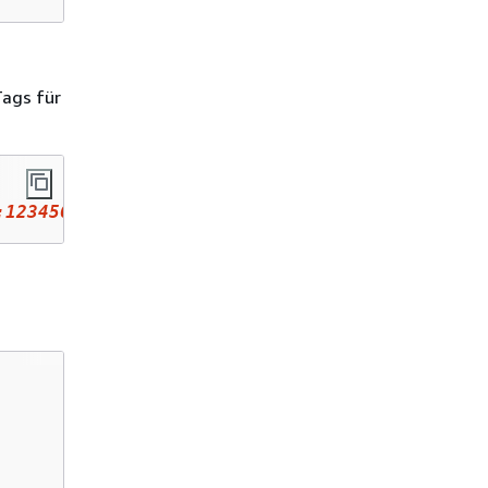
ags für
:123456789012:datastore/123456789012345678901