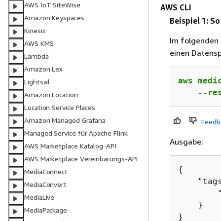
AWS IoT SiteWise
AWS CLI
Amazon Keyspaces
Beispiel 1: S
Kinesis
Im folgenden 
AWS KMS
einen Datensp
Lambda
Amazon Lex
aws medi
Lightsail
    --re
Amazon Location
Location Service Places
Amazon Managed Grafana
Feedb
Managed Service für Apache Flink
Ausgabe:
AWS Marketplace Katalog-API
AWS Marketplace Vereinbarungs-API
{
MediaConnect
    "tag
MediaConvert
        
MediaLive
    }

MediaPackage
}