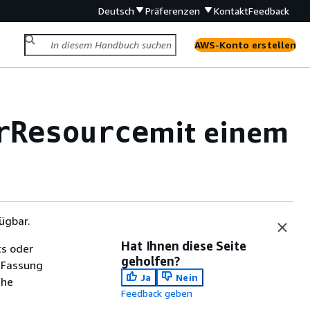
Deutsch
Präferenzen
Kontakt
Feedback
AWS-Konto erstellen
mit einem
rResource
ügbar.
Hat Ihnen diese Seite
ts oder
geholfen?
 Fassung
Ja
Nein
che
Feedback geben