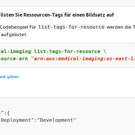
o listen Sie Ressourcen-Tags für einen Bildsatz auf
Codebeispiel für
werden die T
list-tags-for-resource
 aufgelistet.
cal-imaging list-tags-for-resource \

source-arn 
"arn:aws:medical-imaging:us-east-1
ack geben
s":
{
"Deployment":"Development"
