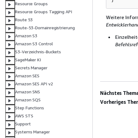
Resource Groups
Resource Groups Tagging API
Weitere Infor
Route 53
Entwicklerhan
Route-53-Domainregistrierung
Amazon S3
Einzelheit
Amazon S3 Control
Befehlsref
S3-Verzeichnis-Buckets
SageMaker KI
Secrets Manager
Amazon SES
Amazon SES API v2
Amazon SNS
Nächstes Thema
Amazon SQS
Vorheriges The
Step Functions
AWS STS
Support
Systems Manager