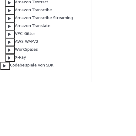
Amazon Textract
Amazon Transcribe
Amazon Transcribe Streaming
Amazon Translate
VPC-Gitter
AWS WAFV2
WorkSpaces
X-Ray
Codebeispiele von SDK
Erste Schritte
Serviceleitf
AWS Praktische Tutorials
Auswahl eines Ser
AWS-Lösungsportfolio
AWS-Servicerichtl
AWS-Entscheidungsleitfäden
AWS-CLI-Tutorial