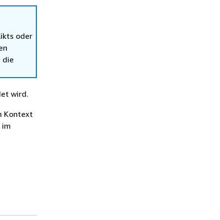
ikts oder
en
 die
et wird.
m Kontext
 im