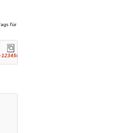
ags für
:123456789012:datastore/123456789012345678901