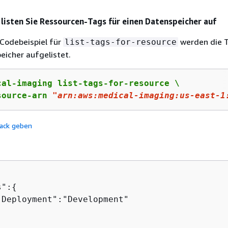
o listen Sie Ressourcen-Tags für einen Datenspeicher auf
Codebeispiel für
werden die T
list-tags-for-resource
eicher aufgelistet.
cal-imaging list-tags-for-resource \

source-arn 
"arn:aws:medical-imaging:us-east-1
ack geben
s":
{
"Deployment":"Development"
