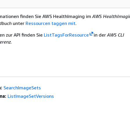
mationen finden Sie AWS HealthImaging im
AWS HealthImagi
dbuch
unter
Ressourcen taggen mit
.
en zur API finden Sie
ListTagsForResource
in der
AWS CLI
erenz.
:
SearchImageSets
ma:
ListImageSetVersions