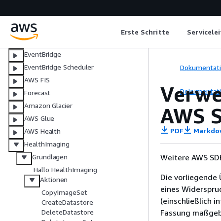
MediaStore
Amazon EMR
AWS Entity Resolution
Erste Schritte
Servicele
OpenSearch Dienst
EventBridge
EventBridge Scheduler
Dokumentat
AWS FIS
Verwe
Dokumentat
Forecast
Amazon Glacier
AWS S
AWS Glue
PDF
Markdo
AWS Health
HealthImaging
Weitere AWS SDK
Grundlagen
Hallo HealthImaging
Die vorliegende 
Aktionen
eines Widerspru
CopyImageSet
(einschließlich 
CreateDatastore
Fassung maßgebl
DeleteDatastore