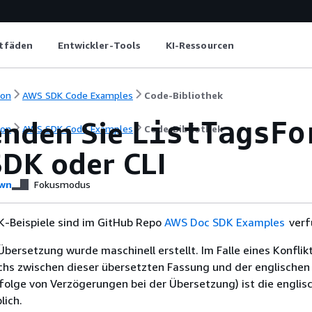
itfäden
Entwickler-Tools
KI-Ressourcen
ion
AWS SDK Code Examples
Code-Bibliothek
nden Sie
ListTagsFo
ion
AWS SDK Code Examples
Code-Bibliothek
DK oder CLI
wn
Fokusmodus
-Beispiele sind im GitHub Repo
AWS Doc SDK Examples
verf
Übersetzung wurde maschinell erstellt. Im Falle eines Konflik
chs zwischen dieser übersetzten Fassung und der englischen
infolge von Verzögerungen bei der Übersetzung) ist die englis
ich.