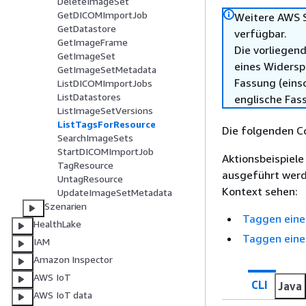
DeleteImageSet
GetDICOMImportJob
Weitere AWS S
GetDatastore
verfügbar.
GetImageFrame
Die vorliegend
GetImageSet
eines Widersp
GetImageSetMetadata
Fassung (einsc
ListDICOMImportJobs
ListDatastores
englische Fas
ListImageSetVersions
ListTagsForResource
Die folgenden C
SearchImageSets
StartDICOMImportJob
Aktionsbeispiel
TagResource
ausgeführt werd
UntagResource
Kontext sehen:
UpdateImageSetMetadata
Szenarien
Taggen eine
HealthLake
Taggen eine
IAM
Amazon Inspector
AWS IoT
CLI
Java
AWS IoT data