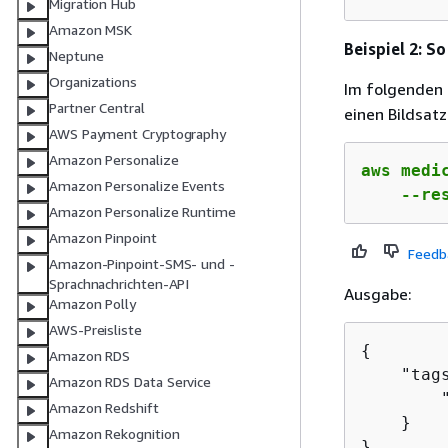
Migration Hub
Amazon MSK
Beispiel 2: S
Neptune
Organizations
Im folgenden 
Partner Central
einen Bildsatz
AWS Payment Cryptography
Amazon Personalize
aws medi
Amazon Personalize Events
    --re
Amazon Personalize Runtime
Amazon Pinpoint
Feedb
Amazon-Pinpoint-SMS- und -
Sprachnachrichten-API
Ausgabe:
Amazon Polly
AWS-Preisliste
{
Amazon RDS
    "tag
Amazon RDS Data Service
        
Amazon Redshift
    }

Amazon Rekognition
}