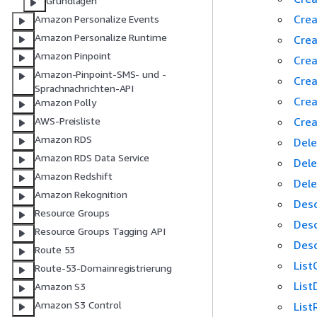
Grundlagen
Crea
Amazon Personalize Events
Amazon Personalize Runtime
Crea
Amazon Pinpoint
Cre
Amazon-Pinpoint-SMS- und -
Cre
Sprachnachrichten-API
Crea
Amazon Polly
Crea
AWS-Preisliste
Amazon RDS
Del
Amazon RDS Data Service
Dele
Amazon Redshift
Dele
Amazon Rekognition
Des
Resource Groups
Desc
Resource Groups Tagging API
Desc
Route 53
Lis
Route-53-Domainregistrierung
List
Amazon S3
Amazon S3 Control
List