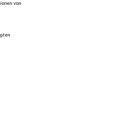
tionen von
ugten