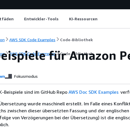
itfäden
Entwickler-Tools
KI-Ressourcen
ion
AWS SDK Code Examples
Code-Bibliothek
eispiele für Amazon P
ion
AWS SDK Code Examples
Code-Bibliothek
wn
Fokusmodus
-Beispiele sind im GitHub Repo
AWS Doc SDK Examples
verf
Übersetzung wurde maschinell erstellt. Im Falle eines Konflik
chs zwischen dieser übersetzten Fassung und der englischen
infolge von Verzögerungen bei der Übersetzung) ist die englis
ich.