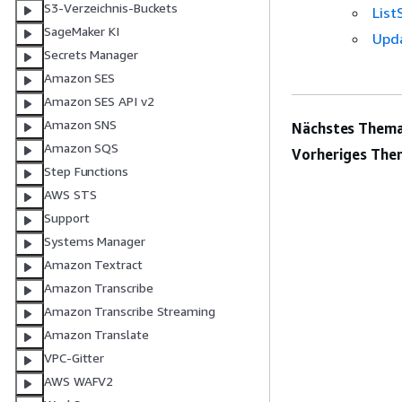
S3-Verzeichnis-Buckets
List
SageMaker KI
Upd
Secrets Manager
Amazon SES
Amazon SES API v2
Amazon SNS
Nächstes Thema
Amazon SQS
Vorheriges The
Step Functions
AWS STS
Support
Systems Manager
Amazon Textract
Amazon Transcribe
Amazon Transcribe Streaming
Amazon Translate
VPC-Gitter
AWS WAFV2