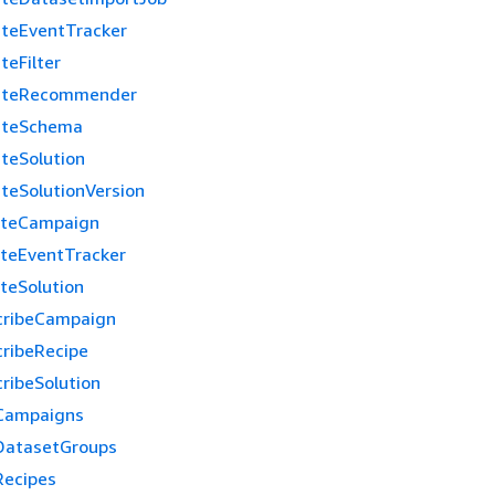
teEventTracker
teFilter
ateRecommender
ateSchema
teSolution
teSolutionVersion
eteCampaign
teEventTracker
teSolution
cribeCampaign
ribeRecipe
ribeSolution
tCampaigns
DatasetGroups
Recipes