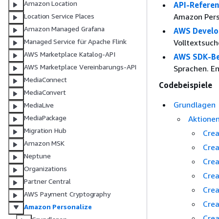
Amazon Location
API-Referen
Amazon Pers
Location Service Places
Amazon Managed Grafana
AWS Develo
Managed Service für Apache Flink
Volltextsuch
AWS Marketplace Katalog-API
AWS SDK-Be
AWS Marketplace Vereinbarungs-API
Sprachen. En
MediaConnect
Codebeispiele
MediaConvert
Grundlagen
MediaLive
MediaPackage
Aktione
Migration Hub
Crea
Amazon MSK
Cre
Neptune
Cre
Organizations
Cre
Partner Central
Cre
AWS Payment Cryptography
Cre
Amazon Personalize
Cre