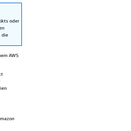
ikts oder
en
 die
einem AWS
xt
-
ien
 Amazon