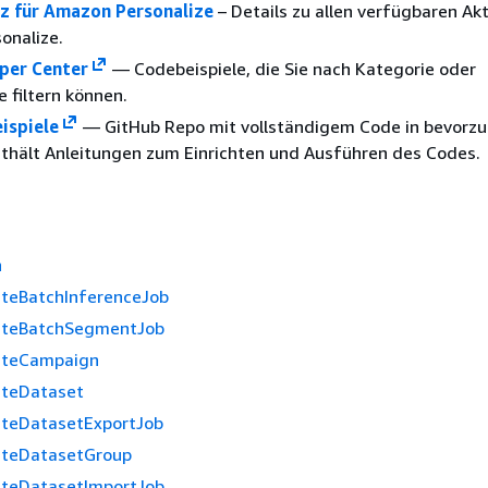
z für Amazon Personalize
– Details zu allen verfügbaren Ak
onalize.
per Center
— Codebeispiele, die Sie nach Kategorie oder
e filtern können.
ispiele
— GitHub Repo mit vollständigem Code in bevorz
thält Anleitungen zum Einrichten und Ausführen des Codes.
n
teBatchInferenceJob
ateBatchSegmentJob
ateCampaign
ateDataset
ateDatasetExportJob
ateDatasetGroup
ateDatasetImportJob