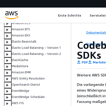
Amazon EBS
Amazon EC2
Erste Schritte
Servicele
Amazon ECR
Amazon ECS
Amazon EFS
Dokumentat
Amazon EKS
Codeb
Elastic Beanstalk
Dokumentat
Elastic Load Balancing – Version 1
SDKs
Elastic Load Balancing – Version 2
ElastiCache
PDF
Markdo
MediaStore
Amazon EMR
Weitere AWS SDK
AWS Entity Resolution
Die vorliegende 
OpenSearch Dienst
eines Widerspru
EventBridge
(einschließlich 
EventBridge Scheduler
Fassung maßgebl
AWS FIS