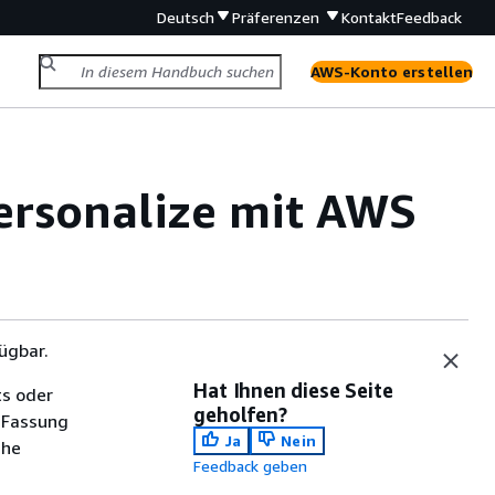
Deutsch
Präferenzen
Kontakt
Feedback
AWS-Konto erstellen
ersonalize mit AWS
ügbar.
Hat Ihnen diese Seite
ts oder
geholfen?
 Fassung
Ja
Nein
che
Feedback geben