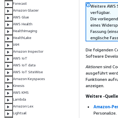
Forecast
Weitere AWS S
Amazon Glacier
verfügbar.
AWS Glue
Die vorliegend
AWS Health
eines Widersp
HealthImaging
Fassung (einsc
englische Fas
HealthLake
IAM
Die folgenden C
Amazon Inspector
Software Develo
AWS IoT
AWS IoT data
Aktionen
sind Co
AWS IoT SiteWise
ausgeführt werde
Amazon Keyspaces
Funktionen aufr
anzeigen.
Kinesis
AWS KMS
Weitere -Quell
Lambda
Amazon Lex
Amazon-Per
Personalize.
Lightsail