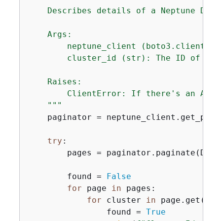
    Describes details of a Neptune DB c
    Args:

        neptune_client (boto3.client): 
        cluster_id (str): The ID of the
    Raises:

        ClientError: If there's an AWS 
    """
    paginator = neptune_client.get_pagi
try
:

        pages = paginator.paginate(DBCl
        found = 
False
for
 page 
in
 pages:

for
 cluster 
in
 page.get(
'DB
                found = 
True