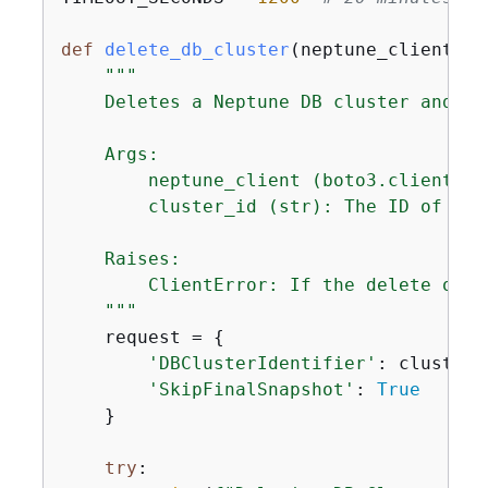
def
delete_db_cluster
(
neptune_client, c
"""

    Deletes a Neptune DB cluster and th
    Args:

        neptune_client (boto3.client): 
        cluster_id (str): The ID of the
    Raises:

        ClientError: If the delete oper
    """
    request = 
{
'DBClusterIdentifier'
: cluster_i
'SkipFinalSnapshot'
: 
True
    }

try
:
