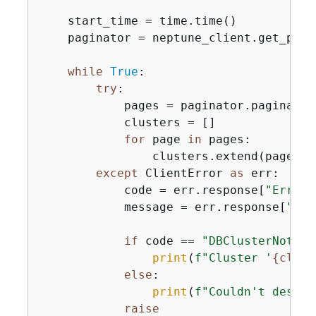
    start_time = time.time()

    paginator = neptune_client.get_pagi
while
True
:

try
:

            pages = paginator.paginate(
            clusters = []

for
 page 
in
 pages:

                clusters.extend(page.ge
except
 ClientError 
as
 err:

            code = err.response[
"Error"
            message = err.response[
"Err
if
 code == 
"DBClusterNotFou
print
(
f"Cluster '
{
clust
else
:

print
(
f"Couldn't descri
raise