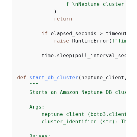
f"\nNeptune cluster rea
            )

return
if
 elapsed_seconds > timeout_sec
raise
 RuntimeError(
f"Timeou
        time.sleep(poll_interval_seconds
def
start_db_cluster
(
neptune_client, cl
"""

    Starts an Amazon Neptune DB cluster
    Args:

        neptune_client (boto3.client): 
        cluster_identifier (str): The D
    Raises:
