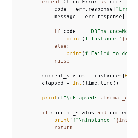
except
 ClientError 
as
 err:

            code = err.response[
"Error"
            message = err.response[
"Err
if
 code == 
"DBInstanceNotFo
print
(
f"Instance '
{
inst
else
:

print
(
f"Failed to descr
raise
        current_status = instances[
0
].g
        elapsed = 
int
(time.time() - sta
print
(
f"\rElapsed: 
{
format_elap
if
 current_status 
and
 current_s
print
(
f"\nInstance '
{
instan
return