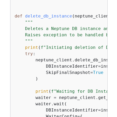
def
delete_db_instance
(
neptune_client, 
"""

    Deletes a Neptune DB instance and w
    Raises exception to be handled by c
    """
print
(
f"Initiating deletion of DB I
try
:

        neptune_client.delete_db_instanc
            DBInstanceIdentifier=instanc
            SkipFinalSnapshot=
True
        )

print
(
f"Waiting for DB Instance
        waiter = neptune_client.get_wai
        waiter.wait(

            DBInstanceIdentifier=instanc
            WaiterConfig=
{