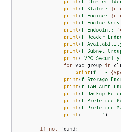
print
(
f"Cluster Identif
print
(
f"Status: 
{
cluste
print
(
f"Engine: 
{
cluste
print
(
f"Engine Version:
print
(
f"Endpoint: 
{
clus
print
(
f"Reader Endpoint
print
(
f"Availability Zo
print
(
f"Subnet Group: 
{
print
(
"VPC Security Gro
for
 vpc_group 
in
 cluste
print
(
f"  - 
{
vpc_gr
print
(
f"Storage Encrypt
print
(
f"IAM Auth Enable
print
(
f"Backup Retentio
print
(
f"Preferred Backu
print
(
f"Preferred Maint
print
(
"------"
)

if
not
 found:
