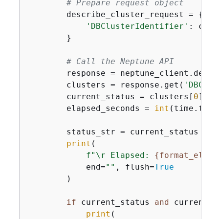
# Prepare request object
        describe_cluster_request = 
{
'DBClusterIdentifier'
: clus
        }

# Call the Neptune API
        response = neptune_client.descr
        clusters = response.get(
'DBClus
        current_status = clusters[
0
].ge
        elapsed_seconds = 
int
(time.time
        status_str = current_status 
if
 
print
(

f"\r Elapsed: 
{
format_elaps
            end=
""
, flush=
True
        )

if
 current_status 
and
 current_s
print
(
