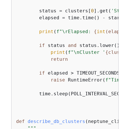
        status = clusters[
0
].get(
'Statu
        elapsed = time.time() - start_ti
print
(
f"\rElapsed: 
{
int
(elapsed
if
 status 
and
 status.lower() ==
print
(
f"\nCluster '
{
cluster
return
if
 elapsed > TIMEOUT_SECONDS:

raise
 RuntimeError(
f"Timeou
        time.sleep(POLL_INTERVAL_SECONDS
def
describe_db_clusters
(
neptune_client
"""
