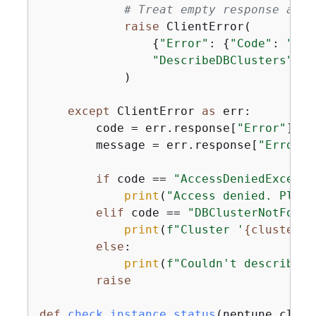
# Treat empty response as c
raise
 ClientError(

{
"Error"
: 
{
"Code"
: 
"DBC
"DescribeDBClusters"
            )

except
 ClientError 
as
 err:

        code = err.response[
"Error"
][
"C
        message = err.response[
"Error"
]
if
 code == 
"AccessDeniedExcepti
print
(
"Access denied. Pleas
elif
 code == 
"DBClusterNotFound
print
(
f"Cluster '
{
cluster_i
else
:

print
(
f"Couldn't describe D
raise
def
check_instance_status
(
neptune_clien