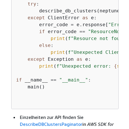
try
:

        describe_db_clusters(neptune_cli
except
 ClientError 
as
 e:

        error_code = e.response[
"Error"
if
 error_code == 
"ResourceNotFo
print
(
f"Resource not found:
else
:

print
(
f"Unexpected ClientEr
except
 Exception 
as
 e:

print
(
f"Unexpected error: 
{
str
(
if
 __name__ == 
"__main__"
:

    main()

Einzelheiten zur API finden Sie
DescribeDBClustersPaginator
in
AWS SDK for