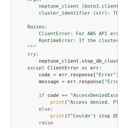
        neptune_client (boto3.client): 
        cluster_identifier (str): The D
    Raises:

        ClientError: For AWS API errors
        RuntimeError: If the cluster do
    """
try
:

        neptune_client.stop_db_cluster(
except
 ClientError 
as
 err:

        code = err.response[
"Error"
][
"C
        message = err.response[
"Error"
]
if
 code == 
"AccessDeniedExcepti
print
(
"Access denied. Pleas
else
:

print
(
f"Couldn't stop DB cl
raise