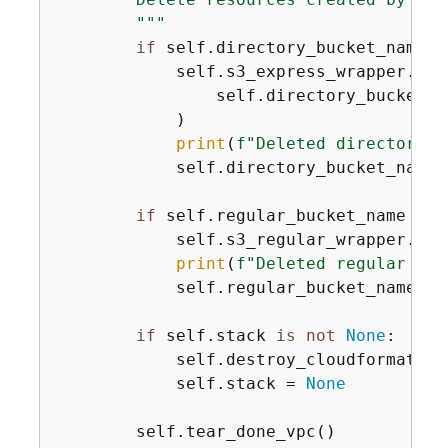
        """
if
 self.directory_bucket_name 
i
            self.s3_express_wrapper.del
                self.directory_bucket_na
            )

print
(
f"Deleted directory b
            self.directory_bucket_name 
if
 self.regular_bucket_name 
is
            self.s3_regular_wrapper.del
print
(
f"Deleted regular buc
            self.regular_bucket_name = 
if
 self.stack 
is
not
None
:

            self.destroy_cloudformation
            self.stack = 
None
        self.tear_done_vpc()
