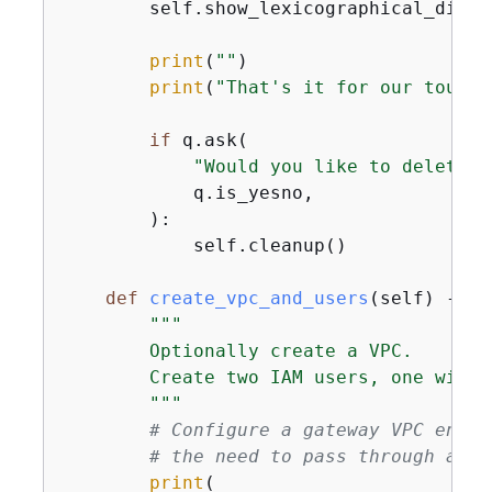
        self.show_lexicographical_diffe
print
(
""
)

print
(
"That's it for our tour o
if
 q.ask(

"Would you like to delete a
            q.is_yesno,

        ):

            self.cleanup()

def
create_vpc_and_users
(
self
) -> 
N
"""

        Optionally create a VPC.

        Create two IAM users, one with 
        """
# Configure a gateway VPC endpo
# the need to pass through an i
print
(
