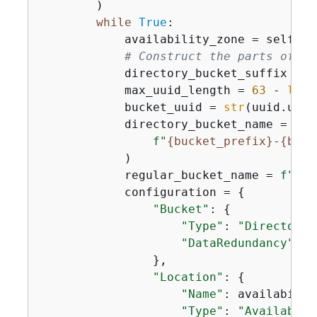
        )

while
True
:

            availability_zone = self.se
# Construct the parts of a 
            directory_bucket_suffix = 
f
            max_uuid_length = 
63
 - 
len
(
            bucket_uuid = 
str
(uuid.uuid
            directory_bucket_name = (

f"
{
bucket_prefix}
-
{
buck
            )

            regular_bucket_name = 
f"
{
bu
            configuration = 
{
"Bucket"
: 
{
"Type"
: 
"Directory"
"DataRedundancy"
: 
"
                },

"Location"
: 
{
"Name"
: availabilit
"Type"
: 
"Availabili