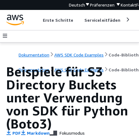
Deutsch
Präferenzen
Kontakt
F
Erste Schritte
Serviceleitfäden
Ent
Dokumentation
AWS SDK Code Examples
Code-Biblioth
Beispiele für S3
Dokumentation
AWS SDK Code Examples
Code-Biblioth
Directory Buckets
unter Verwendung
von SDK für Python
(Boto3)
PDF
Markdown
Fokusmodus