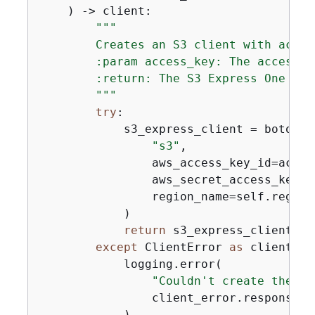
) -> client:
"""

        Creates an S3 client with acces
        :param access_key: The access k
        :return: The S3 Express One Zone
        """
try
:

            s3_express_client = boto3.cl
"s3"
,

                aws_access_key_id=acces
                aws_secret_access_key=a
                region_name=self.region,
            )

return
 s3_express_client

except
 ClientError 
as
 client_er
            logging.error(

"Couldn't create the S3
                client_error.response[
"
            )
