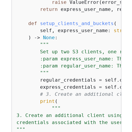
raise
 ValueError(error_strin
return
 express_user_name, regul
def
setup_clients_and_buckets
(
        self, express_user_name: 
str
, r
) -> 
None
:
"""

        Set up two S3 clients, one regu
        :param express_user_name: The n
        :param regular_user_name: The n
        """
        regular_credentials = self.crea
        express_credentials = self.crea
# 3. Create an additional clien
print
(

"""            

3. Create an additional client using th
credentials associated with the user ac
"""