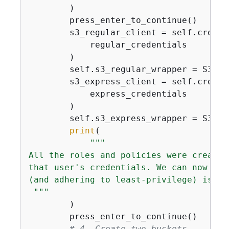
        )

        press_enter_to_continue()

        s3_regular_client = self.create
            regular_credentials

        )

        self.s3_regular_wrapper = S3Exp
        s3_express_client = self.create
            express_credentials

        )

        self.s3_express_wrapper = S3Exp
print
(

"""

All the roles and policies were created
that user's credentials. We can now use
(and adhering to least-privilege) is cr
 """
        )

        press_enter_to_continue()

# 4. Create two buckets.