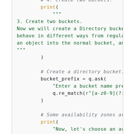
print
(

"""

3. Create two buckets.

Now we will create a Directory bucket w
behave in different ways from regular S
an object into the normal bucket, and c
"""
        )

# Create a directory bucket. Th
        bucket_prefix = q.ask(

"Enter a bucket name prefix
            q.re_match(
r"[a-z0-9](?:[a-
        )

# Some availability zones are n
print
(

"Now, let's choose an avail