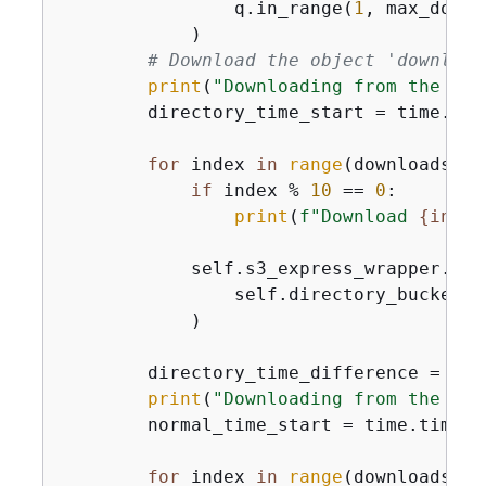
                q.in_range(
1
, max_downl
            )

# Download the object 'download
print
(
"Downloading from the Dir
        directory_time_start = time.time
for
 index 
in
range
(downloads):

if
 index % 
10
 == 
0
:

print
(
f"Download 
{
index
            self.s3_express_wrapper.get_
                self.directory_bucket_n
            )

        directory_time_difference = tim
print
(
"Downloading from the nor
        normal_time_start = time.time_ns
for
 index 
in
range
(downloads):
