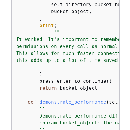
            self.directory_bucket_name,

            bucket_object,

        )

print
(

"""

It worked! It's important to remember t
permissions on every call as normal buc
This allows for much faster connection 
this adds up to a lot of time saved.

"""
        )

        press_enter_to_continue()

return
 bucket_object

def
demonstrate_performance
(
self, b
"""

        Demonstrate performance differe
        :param bucket_object: The name 
        """