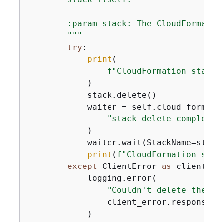
        :param stack: The CloudFormatio
        """
try
:

print
(

f"CloudFormation stack 
            )

            stack.delete()

            waiter = self.cloud_formati
"stack_delete_complete"
            )

            waiter.wait(StackName=stack.
print
(
f"CloudFormation stac
except
 ClientError 
as
 client_er
            logging.error(

"Couldn't delete the Cl
                client_error.response[
"
            )
