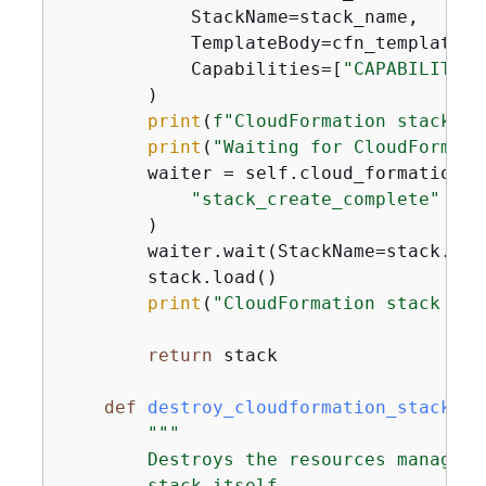
            StackName=stack_name,

            TemplateBody=cfn_template,

            Capabilities=[
"CAPABILITY_N
        )

print
(
f"CloudFormation stack cr
print
(
"Waiting for CloudFormati
        waiter = self.cloud_formation_r
"stack_create_complete"
        )

        waiter.wait(StackName=stack.name
        stack.load()

print
(
"CloudFormation stack cre
return
 stack

def
destroy_cloudformation_stack
(
se
"""

        Destroys the resources managed 
        stack itself.
