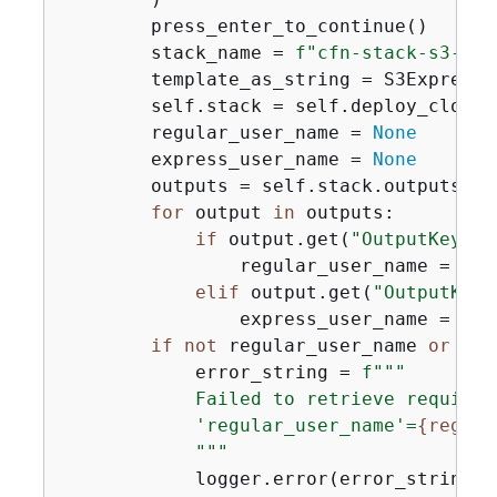
        press_enter_to_continue()

        stack_name = 
f"cfn-stack-s3-exp
        template_as_string = S3ExpressS
        self.stack = self.deploy_cloudf
        regular_user_name = 
None
        express_user_name = 
None
        outputs = self.stack.outputs

for
 output 
in
 outputs:

if
 output.get(
"OutputKey"
) 
                regular_user_name = out
elif
 output.get(
"OutputKey"
                express_user_name = out
if
not
 regular_user_name 
or
not
            error_string = 
f"""

            Failed to retrieve required
            'regular_user_name'=
{
regula
            """
            logger.error(error_string)
