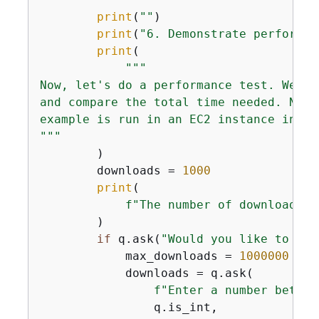
print
(
""
)

print
(
"6. Demonstrate performan
print
(

"""

Now, let's do a performance test. We'll
and compare the total time needed. Note
example is run in an EC2 instance in th
"""
        )

        downloads = 
1000
print
(

f"The number of downloads o
        )

if
 q.ask(
"Would you like to dow
            max_downloads = 
1000000
            downloads = q.ask(

f"Enter a number betwee
                q.is_int,
