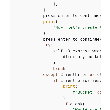
                },

            }

            press_enter_to_continue()

print
(

"Now, let's create the 
            )

            press_enter_to_continue()

try
:

                self.s3_express_wrapper
                    directory_bucket_na
                )

break
except
 ClientError 
as
 clien
if
 client_error.respons
print
(

f"Bucket '
{
dire
                    )

if
 q.ask(

"Would you like