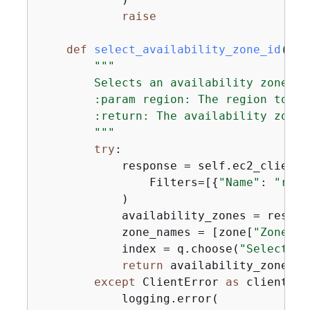
raise
def
select_availability_zone_id
(
sel
"""

        Selects an availability zone.

        :param region: The region to se
        :return: The availability zone d
        """
try
:

            response = self.ec2_client.
                Filters=[
{
"Name"
: 
"regi
            )

            availability_zones = respon
            zone_names = [zone[
"ZoneNam
            index = q.choose(
"Select an
return
 availability_zones[in
except
 ClientError 
as
 client_er
            logging.error(
