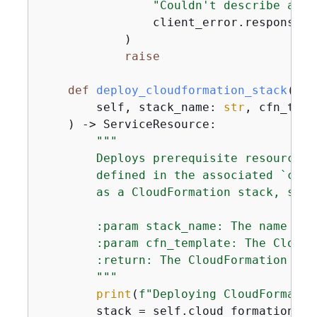
"Couldn't describe avai
                client_error.response[
"
            )

raise
def
deploy_cloudformation_stack
(
        self, stack_name: 
str
, cfn_temp
) -> ServiceResource:
"""

        Deploys prerequisite resources 
        defined in the associated `cfn_
        as a CloudFormation stack, so t
        :param stack_name: The name of 
        :param cfn_template: The CloudF
        :return: The CloudFormation sta
        """
print
(
f"Deploying CloudFormatio
        stack = self.cloud_formation_re