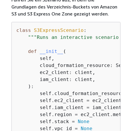
Grundlagen des Verzeichnis-Buckets von Amazon
S3 und S3 Express One Zone gezeigt werden.
class
S3ExpressScenario
:
"""Runs an interactive scenario tha
def
__init__
(
        self,

        cloud_formation_resource: Servic
        ec2_client: client,

        iam_client: client,

):
        self.cloud_formation_resource =
        self.ec2_client = ec2_client

        self.iam_client = iam_client

        self.region = ec2_client.meta.re
        self.stack = 
None
        self.vpc_id = 
None