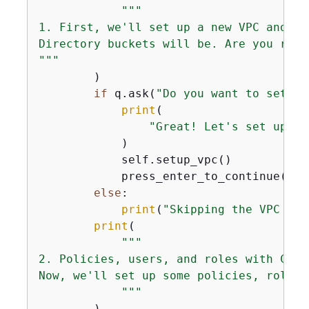
"""

1. First, we'll set up a new VPC and VP
Directory buckets will be. Are you runn
"""
        )

if
 q.ask(
"Do you want to setup 
print
(

"Great! Let's set up a 
            )

            self.setup_vpc()

            press_enter_to_continue()

else
:

print
(
"Skipping the VPC set
print
(

"""            

2. Policies, users, and roles with CDK.

Now, we'll set up some policies, roles,
            """
        )
