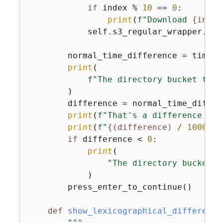
if
 index % 
10
 == 
0
:

print
(
f"Download 
{
index
            self.s3_regular_wrapper.get
        normal_time_difference = time.t
print
(

f"The directory bucket took
        )

        difference = normal_time_differ
print
(
f"That's a difference of 
print
(
f"
{
(difference) / 
1000000
if
 difference < 
0
:

print
(

"The directory buckets 
            )

        press_enter_to_continue()

def
show_lexicographical_difference
"""
