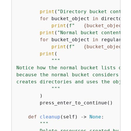
print
(
"Directory bucket content
for
 bucket_object 
in
 directory_
print
(
f"   
{
bucket_object[
'
print
(
"Normal bucket content"
)

for
 bucket_object 
in
 regular_bu
print
(
f"   
{
bucket_object[
'
print
(

"""

Notice how the normal bucket lists obje
because the normal bucket considers the
creates directories and uses the object
            """
        )

        press_enter_to_continue()

def
cleanup
(
self
) -> 
None
:
"""

        Delete resources created by this