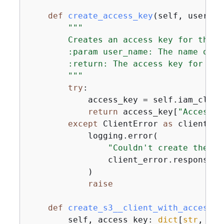
def
create_access_key
(
self, user_na
"""

        Creates an access key for the us
        :param user_name: The name of th
        :return: The access key for the 
        """
try
:

            access_key = self.iam_clien
return
 access_key[
"AccessKe
except
 ClientError 
as
 client_er
            logging.error(

"Couldn't create the ac
                client_error.response[
"
            )

raise
def
create_s3__client_with_access_k
        self, access_key: 
dict
[
str
, 
any