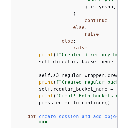
                        q.is_yesno,

                    ):

continue
else
:

raise
else
:

raise
print
(
f"Created directory bucke
        self.directory_bucket_name = di
        self.s3_regular_wrapper.create_
print
(
f"Created regular bucket,
        self.regular_bucket_name = regu
print
(
"Great! Both buckets were
        press_enter_to_continue()

def
create_session_and_add_objects
(
"""
