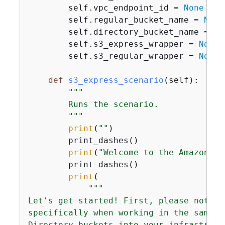
        self.vpc_endpoint_id = 
None
        self.regular_bucket_name = 
None
        self.directory_bucket_name = 
No
        self.s3_express_wrapper = 
None
        self.s3_regular_wrapper = 
None
def
s3_express_scenario
(
self
):
"""

        Runs the scenario.

        """
print
(
""
)

        print_dashes()

print
(
"Welcome to the Amazon S3
        print_dashes()

print
(

"""

Let's get started! First, please note t
specifically when working in the same A
Directory buckets into your infrastruct