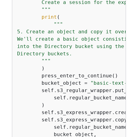
        Create a session for the expres
        """
print
(

"""    

5. Create an object and copy it over.

We'll create a basic object consisting 
into the Directory bucket using the reg
Directory buckets.

        """
        )

        press_enter_to_continue()

        bucket_object = 
"basic-text-obj
        self.s3_regular_wrapper.put_obje
            self.regular_bucket_name, b
        )

        self.s3_express_wrapper.create_
        self.s3_express_wrapper.copy_obj
            self.regular_bucket_name,

            bucket_object,
