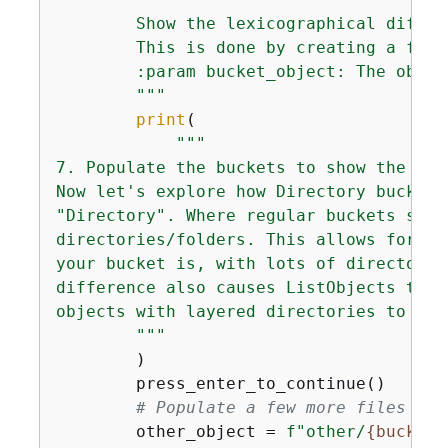
        Show the lexicographical differ
        This is done by creating a few 
        :param bucket_object: The objec
        """
print
(

"""

7. Populate the buckets to show the lex
Now let's explore how Directory buckets
"Directory". Where regular buckets stor
directories/folders. This allows for mo
your bucket is, with lots of directorie
difference also causes ListObjects to b
objects with layered directories to see
        """
        )

        press_enter_to_continue()

# Populate a few more files in 
        other_object = 
f"other/
{
bucket_