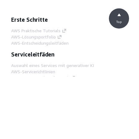
Erste Schritte
Top
AWS Praktische Tutorials
AWS-Lösungsportfolio
AWS-Entscheidungsleitfäden
Serviceleitfäden
Auswahl eines Services mit generativer KI
AWS-Servicerichtlinien
AWS-CLI-Tutorials auf GitHub
Entwickler-Tools
AWS Bibliothek mit Codebeispielen
AWS-CLI
AWS Builder Center
AWS-Entwickler-Tools Blog
Hilfreiche Links