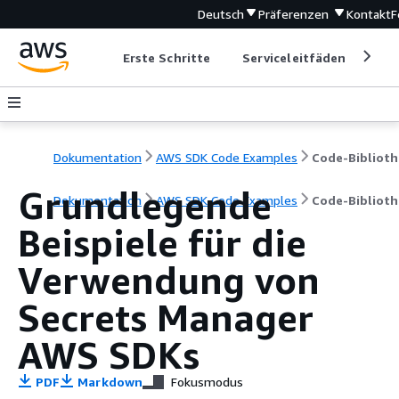
Deutsch
Präferenzen
Kontakt
F
Erste Schritte
Serviceleitfäden
Ent
Dokumentation
AWS SDK Code Examples
Code-Biblioth
Grundlegende
Dokumentation
AWS SDK Code Examples
Code-Biblioth
Beispiele für die
Verwendung von
Secrets Manager
AWS SDKs
PDF
Markdown
Fokusmodus