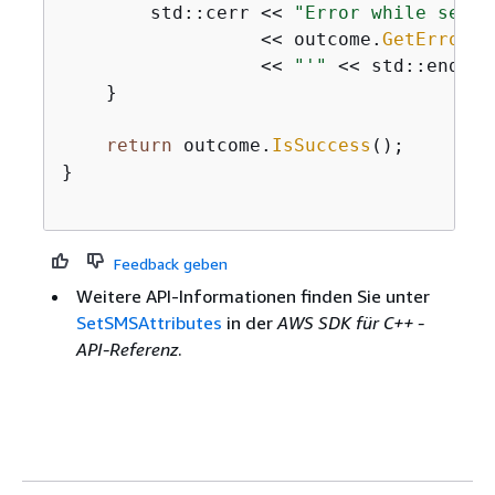
        std::cerr << 
"Error while setti
                  << outcome.
GetError
()
                  << 
"'"
 << std::endl;

    }

return
 outcome.
IsSuccess
();

}

Feedback geben
Weitere API-Informationen finden Sie unter
SetSMSAttributes
in der
AWS SDK für C++ -
API-Referenz
.