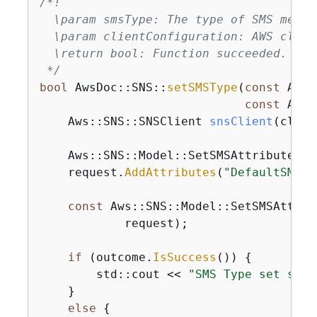
/*!

  \param smsType: The type of SMS messa
  \param clientConfiguration: AWS clien
  \return bool: Function succeeded.

 */
bool
 AwsDoc::SNS::
setSMSType
(
const
 Aws:
const
 Aws:
    Aws::
SNS::SNSClient 
snsClient
(clien
    Aws::SNS::Model::SetSMSAttributesRe
    request.
AddAttributes
(
"DefaultSMSTy
const
 Aws::SNS::Model::SetSMSAttrib
            request);

if
 (outcome.
IsSuccess
()) 
{
        std::cout << 
"SMS Type set succ
    }

else
{