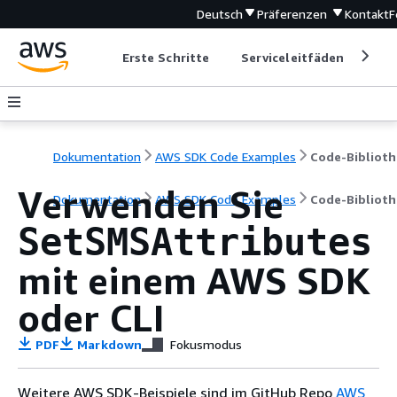
Deutsch
Präferenzen
Kontakt
F
Erste Schritte
Serviceleitfäden
Ent
Dokumentation
AWS SDK Code Examples
Code-Biblioth
Verwenden Sie
Dokumentation
AWS SDK Code Examples
Code-Biblioth
SetSMSAttributes
mit einem AWS SDK
oder CLI
PDF
Markdown
Fokusmodus
Weitere AWS SDK-Beispiele sind im GitHub Repo
AWS