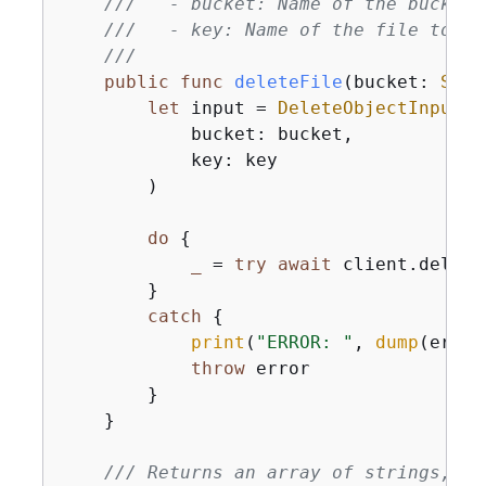
///   - bucket: Name of the bucket 
///   - key: Name of the file to de
///
public
func
deleteFile
(
bucket
: 
Stri
let
 input 
=
DeleteObjectInput
(

            bucket: bucket,

            key: key

        )

do
{
_
=
try
await
 client.delete
        }

catch
{
print
(
"ERROR: "
, 
dump
(error
throw
 error

        }

    }

/// Returns an array of strings, ea