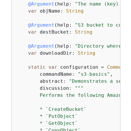
@Argument
(help: 
"The name (key) to 
var
 objName: 
String
@Argument
(help: 
"S3 bucket to copy 
var
 destBucket: 
String
@Argument
(help: 
"Directory where yo
var
 downloadDir: 
String
static
var
 configuration 
=
CommandC
        commandName: 
"s3-basics"
,

        abstract: 
"Demonstrates a serie
        discussion: 
"""

        Performs the following Amazon S3
        * `CreateBucket`

        * `PutObject`

        * `GetObject`

        * `CopyObject`
