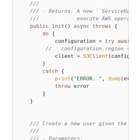
///
/// - Returns: A new ``ServiceHandl
///            execute AWS operatio
public
init
()
async
throws
{
do
{
            configuration 
=
try
await
S
//   configuration.region = "u
            client 
=
S3Client
(config: c
        }

catch
{
print
(
"ERROR: "
, 
dump
(error
throw
 error

        }

    }

/// Create a new user given the spe
///
/// - Parameters: