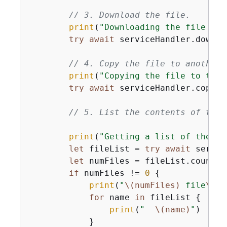
// 3. Download the file.
print
(
"Downloading the file 
\(o
try
await
 serviceHandler.downlo
// 4. Copy the file to another 
print
(
"Copying the file to the 
try
await
 serviceHandler.copyFi
// 5. List the contents of the 
print
(
"Getting a list of the fi
let
 fileList 
=
try
await
 servic
let
 numFiles 
=
 fileList.count

if
 numFiles 
!=
0
{
print
(
"
\(numFiles)
 file
\((n
for
 name 
in
 fileList 
{
print
(
"  
\(name)
"
)

            }
