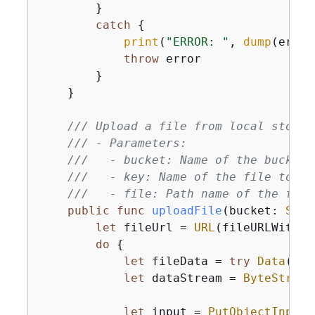
        }

catch
{
print
(
"ERROR: "
, 
dump
(error
throw
 error

        }

    }

/// Upload a file from local storag
/// - Parameters:
///   - bucket: Name of the bucket 
///   - key: Name of the file to cr
///   - file: Path name of the file
public
func
uploadFile
(
bucket
: 
Stri
let
 fileUrl 
=
URL
(fileURLWithPa
do
{
let
 fileData 
=
try
Data
(con
let
 dataStream 
=
ByteStream
let
 input 
=
PutObjectInput
(
