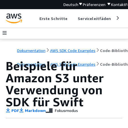
Deutsch
Präferenzen
Kontakt
F
Erste Schritte
Serviceleitfäden
Ent
Dokumentation
AWS SDK Code Examples
Code-Biblioth
Beispiele für
Dokumentation
AWS SDK Code Examples
Code-Biblioth
Amazon S3 unter
Verwendung von
SDK für Swift
PDF
Markdown
Fokusmodus