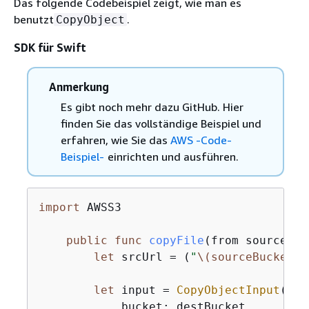
Das folgende Codebeispiel zeigt, wie man es
benutzt
.
CopyObject
SDK für Swift
Anmerkung
Es gibt noch mehr dazu GitHub. Hier
finden Sie das vollständige Beispiel und
erfahren, wie Sie das
AWS -Code-
Beispiel-
einrichten und ausführen.
import
 AWSS3

public
func
copyFile
(
from
sourceBuc
let
 srcUrl 
=
 (
"
\(sourceBucket)
/
let
 input 
=
CopyObjectInput
(

            bucket: destBucket,
