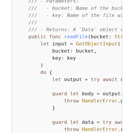
/// - Parameters:
///   - bucket: Name of the bucket 
///   - key: Name of the file withi
///
/// - Returns: A `Data` object cont
public
func
readFile
(
bucket
: 
String
let
 input 
=
GetObjectInput
(

            bucket: bucket,

            key: key

        )

do
{
let
 output 
=
try
await
 clie
guard
let
 body 
=
 output.bod
throw
HandlerError
.getO
            }

guard
let
 data 
=
try
await
 
throw
HandlerError
.read