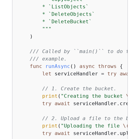
        * `ListObjects`

        * `DeleteObjects`

        * `DeleteBucket`

        """
    )

/// Called by ``main()`` to do the 
/// example.
func
runAsync
()
async
throws
{
let
 serviceHandler 
=
try
await
// 1. Create the bucket.
print
(
"Creating the bucket 
\(bu
try
await
 serviceHandler.create
// 2. Upload a file to the buck
print
(
"Uploading the file 
\(upl
try
await
 serviceHandler.upload