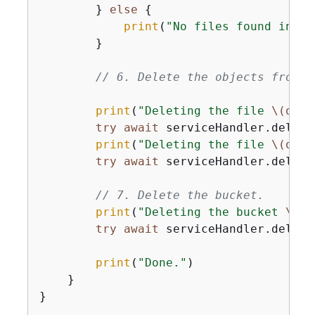
        } 
else
{
print
(
"No files found in bu
        }

// 6. Delete the objects from t
print
(
"Deleting the file 
\(objN
try
await
 serviceHandler.delete
print
(
"Deleting the file 
\(objN
try
await
 serviceHandler.delete
// 7. Delete the bucket.
print
(
"Deleting the bucket 
\(bu
try
await
 serviceHandler.delete
print
(
"Done."
)

    }

}
