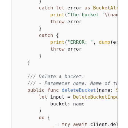
        }

catch
let
 error 
as
BucketAlread
print
(
"The bucket '
\(name)
'
throw
 error

        }

catch
{
print
(
"ERROR: "
, 
dump
(error
throw
 error

        }

    }

/// Delete a bucket.
/// - Parameter name: Name of the b
public
func
deleteBucket
(
name
: 
Stri
let
 input 
=
DeleteBucketInput
(

            bucket: name

        )

do
{
_
=
try
await
 client.delete