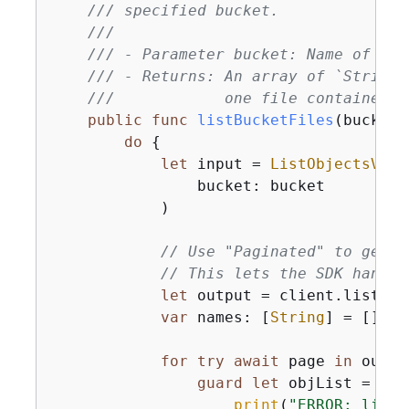
/// specified bucket.
///
/// - Parameter bucket: Name of the
/// - Returns: An array of `String`
///            one file contained i
public
func
listBucketFiles
(
bucket
:
do
{
let
 input 
=
ListObjectsV2In
                bucket: bucket

            )

// Use "Paginated" to get a
// This lets the SDK handle
let
 output 
=
 client.listObj
var
 names: [
String
] 
=
 []

for
try
await
 page 
in
 outpu
guard
let
 objList 
=
 pag
print
(
"ERROR: listO