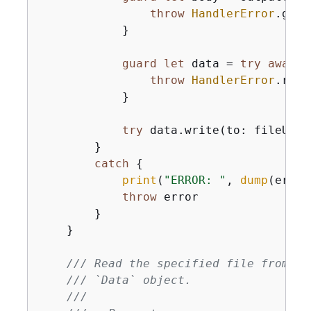
throw
HandlerError
.getO
            }

guard
let
 data 
=
try
await
 
throw
HandlerError
.read
            }

try
 data.write(to: fileUrl)

        }

catch
{
print
(
"ERROR: "
, 
dump
(error
throw
 error

        }

    }

/// Read the specified file from th
/// `Data` object.
///