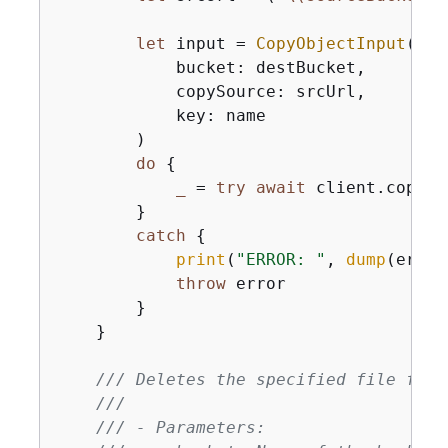
let
 input 
=
CopyObjectInput
(

            bucket: destBucket,

            copySource: srcUrl,

            key: name

        )

do
{
_
=
try
await
 client.copyOb
        }

catch
{
print
(
"ERROR: "
, 
dump
(error
throw
 error

        }

    }

/// Deletes the specified file from
///
/// - Parameters: