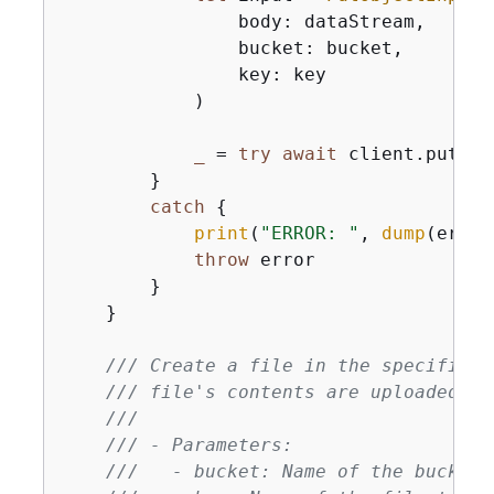
                body: dataStream,

                bucket: bucket,

                key: key

            )

_
=
try
await
 client.putObj
        }

catch
{
print
(
"ERROR: "
, 
dump
(error
throw
 error

        }

    }

/// Create a file in the specified 
/// file's contents are uploaded fr
///
/// - Parameters:
///   - bucket: Name of the bucket 