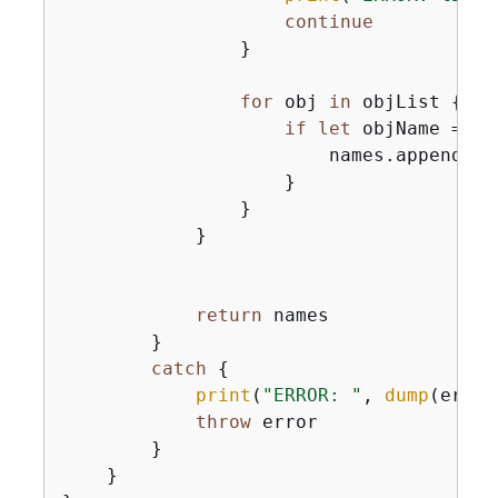
continue
                }

for
 obj 
in
 objList 
{
if
let
 objName 
=
 ob
                        names.append(obj
                    }

                }

            }

return
 names

        }

catch
{
print
(
"ERROR: "
, 
dump
(error
throw
 error

        }

    }
