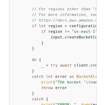
// For regions other than "us-e
// For more information, see Lo
// https://docs.aws.amazon.com/
if
let
 region 
=
 configuration.r
if
 region 
!=
"us-east-1"
{
                input.createBucketConfi
            }

        }

do
{
_
=
try
await
 client.create
        }

catch
let
 error 
as
BucketAlread
print
(
"The bucket '
\(name)
'
throw
 error

        }

catch
{
print
(
"ERROR: "
, 
dump
(error