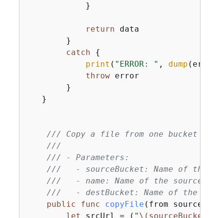
            }

return
 data

        }

catch
{
print
(
"ERROR: "
, 
dump
(error
throw
 error

        }

   }

/// Copy a file from one bucket to 
///
/// - Parameters:
///   - sourceBucket: Name of the b
///   - name: Name of the source fi
///   - destBucket: Name of the buc
public
func
copyFile
(
from
sourceBuc
let
 srcUrl 
=
 (
"
\(sourceBucket)
/