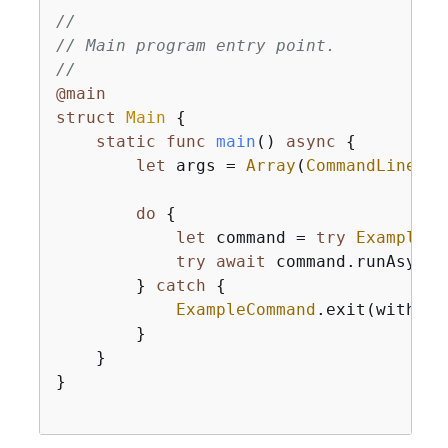
//
// Main program entry point.
//
@main
struct
Main
{
static
func
main
()
async
{
let
 args 
=
Array
(
CommandLine
.ar
do
{
let
 command 
=
try
ExampleCo
try
await
 command.runAsync()
        } 
catch
{
ExampleCommand
.exit(withErr
        }

    }    

}
