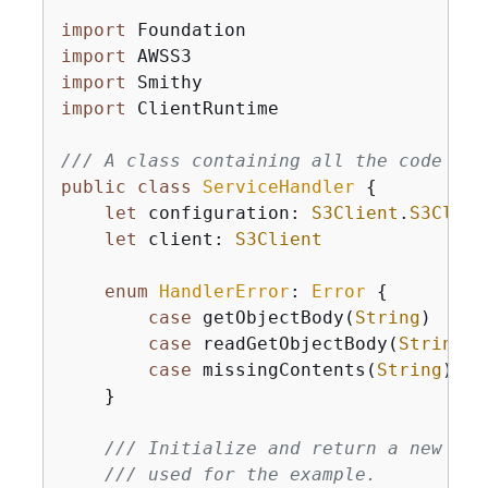
import
import
import
import
 ClientRuntime

/// A class containing all the code tha
public
class
ServiceHandler
{
let
 configuration: 
S3Client
.
S3Clien
let
 client: 
S3Client
enum
HandlerError
: 
Error
{
case
 getObjectBody(
String
)

case
 readGetObjectBody(
String
)

case
 missingContents(
String
)

    }

/// Initialize and return a new ``S
/// used for the example.