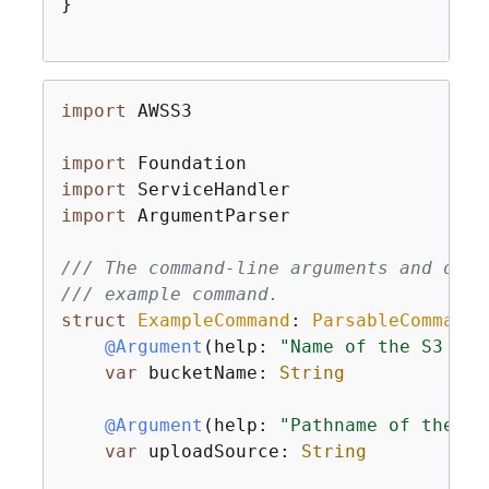
}

import
 AWSS3

import
import
import
 ArgumentParser

/// The command-line arguments and opti
/// example command.
struct
ExampleCommand
: 
ParsableCommand
@Argument
(help: 
"Name of the S3 buc
var
 bucketName: 
String
@Argument
(help: 
"Pathname of the fi
var
 uploadSource: 
String