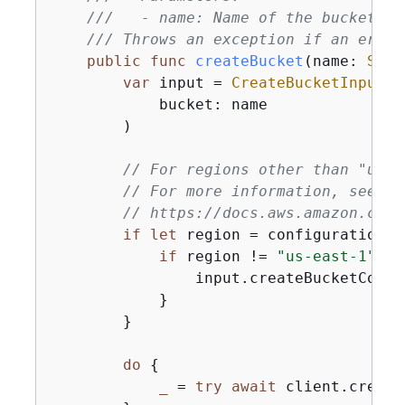
///   - name: Name of the bucket to
/// Throws an exception if an error
public
func
createBucket
(
name
: 
Stri
var
 input 
=
CreateBucketInput
(

            bucket: name

        )

// For regions other than "us-e
// For more information, see Lo
// https://docs.aws.amazon.com/
if
let
 region 
=
 configuration.r
if
 region 
!=
"us-east-1"
{
                input.createBucketConfi
            }

        }

do
{
_
=
try
await
 client.create