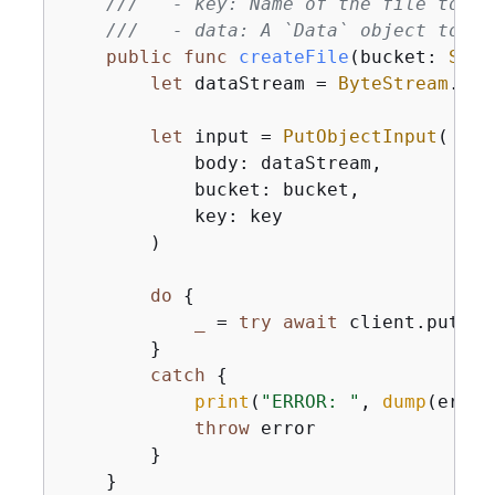
///   - key: Name of the file to cr
///   - data: A `Data` object to wr
public
func
createFile
(
bucket
: 
Stri
let
 dataStream 
=
ByteStream
.dat
let
 input 
=
PutObjectInput
(

            body: dataStream,

            bucket: bucket,

            key: key

        )

do
{
_
=
try
await
 client.putObj
        }

catch
{
print
(
"ERROR: "
, 
dump
(error
throw
 error

        }

    }
