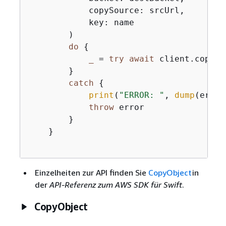
            copySource: srcUrl,

            key: name

        )

do
{
_
=
try
await
 client.copyOb
        }

catch
{
print
(
"ERROR: "
, 
dump
(error
throw
 error

        }

    }

Einzelheiten zur API finden Sie
CopyObject
in
der
API-Referenz zum AWS SDK für Swift
.
CopyObject