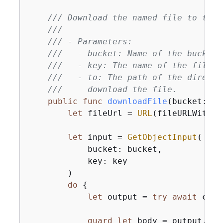
/// Download the named file to the 
///
/// - Parameters:
///   - bucket: Name of the bucket 
///   - key: The name of the file t
///   - to: The path of the directo
///     download the file.
public
func
downloadFile
(
bucket
: 
St
let
 fileUrl 
=
URL
(fileURLWithPa
let
 input 
=
GetObjectInput
(

            bucket: bucket,

            key: key

        )

do
{
let
 output 
=
try
await
 clie
guard
let
 body 
=
 output.bod